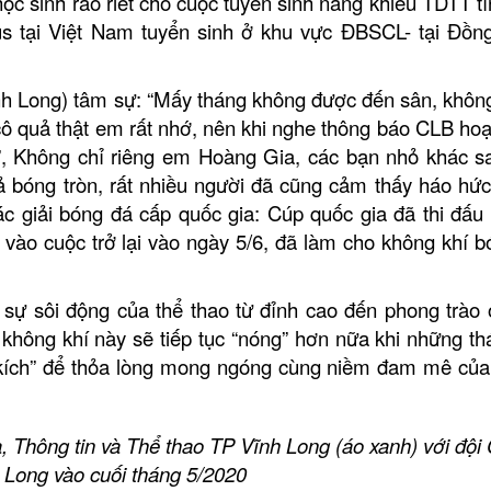
học sinh ráo riết cho cuộc tuyển sinh năng khiếu TDTT t
us tại Việt Nam tuyển sinh ở khu vực ĐBSCL- tại Đồn
 Long) tâm sự: “Mấy tháng không được đến sân, khôn
cô quả thật em rất nhớ, nên khi nghe thông báo CLB ho
”, Không chỉ riêng em Hoàng Gia, các bạn nhỏ khác sa
ả bóng tròn, rất nhiều người đã cũng cảm thấy háo hứ
các giải bóng đá cấp quốc gia: Cúp quốc gia đã thi đấu
 vào cuộc trở lại vào ngày 5/6, đã làm cho không khí 
 sự sôi động của thể thao từ đỉnh cao đến phong trào
 không khí này sẽ tiếp tục “nóng” hơn nữa khi những th
uất kích” để thỏa lòng mong ngóng cùng niềm đam mê củ
, Thông tin và Thể thao TP Vĩnh Long (áo xanh) với độ
 Long vào cuối tháng 5/2020