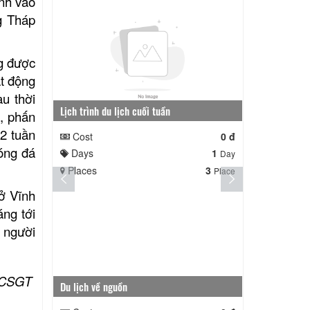
ỉnh vào
g Tháp
g được
ạt động
u thời
Lịch trình du lịch cuối tuần
Lịch trình ngắ
c, phấn
 2 tuần
Cost
0 đ
Cost
bóng đá
Days
1
Days
Day
Places
3
Places
Place
 ở Vĩnh
áng tới
a người
i CSGT
Du lịch về nguồn