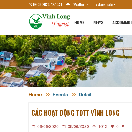
09-08-2026, 12:40:31
Weather
Exchange rate
HOME
NEWS
ACCOMMOD
Home
Events
Detail
CÁC HOẠT ĐỘNG TDTT VĨNH LONG
08/06/2020
08/06/2020
1013
0