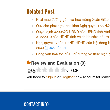
Related Post
Khai mạc đường gốm và hoa mừng Xuân Giáp Th
Quy chế phối hợp triển khai Nghị quyết 173/N
Quyết định 3290/QĐ-UBND của UBND tỉnh Vĩnh
31/5/2019 của HĐND tỉnh về chính sách hỗ trợ 
Nghị quyết 173/2019/NĐ-HĐND của Hội đồng Nhâ
2030
04/09/2021
Công văn hỏa tốc của Thủ tướng về thực hiện gi
Review and Evaluation (
0
)
0
/5
0
Rate
You need to
Sign in
or
Register
new account for leav
CONTACT INFO