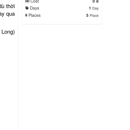
dù thời
Cost
0 đ
ày qua
Days
1
Day
Places
5
Place
 Long)