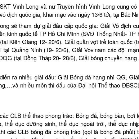
XSKT Vĩnh Long và nữ Truyền hình Vĩnh Long cũng có
ô địch quốc gia, khai mạc vào ngày 13/6 tới, tại Bắc Ni
ong sẽ tham dự giải đấu cấp quốc gia: Giải Vô địch c
 điền kinh quốc tế TP Hồ Chí Minh (SVĐ Thống Nhất- TP
tại Kiên Giang 12- 20/6), Giải quần vợt trẻ toàn quốc (t
ổi tại Quảng Ninh (19- 23/6), Giải Vovinam các đội mạ
 VĐQG (tại Đồng Tháp 20- 28/6), Giải bóng chuyền hạng
iễn ra nhiều giải đấu: Giải Bóng đá hạng nhì QG, Giải
ng,…và nhiều môn thi đấu của Đại hội Thể thao ĐBSC
 các CLB thể thao phong trào: Bóng đá, bóng bàn, bơi l
, thể dục dưỡng sinh, thể dục ngoài trời, thể dục nhị
hi các CLB bóng đá phong trào (gọi là bóng đá phủi) t