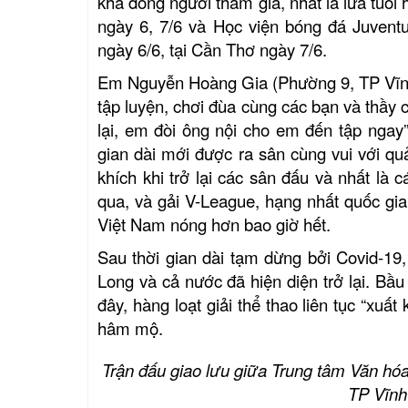
khá đông người tham gia, nhất là lứa tuổi 
ngày 6, 7/6 và Học viện bóng đá Juvent
ngày 6/6, tại Cần Thơ ngày 7/6.
Em Nguyễn Hoàng Gia (Phường 9, TP Vĩnh
tập luyện, chơi đùa cùng các bạn và thầy 
lại, em đòi ông nội cho em đến tập ngay
gian dài mới được ra sân cùng vui với qu
khích khi trở lại các sân đấu và nhất là 
qua, và gải V-League, hạng nhất quốc gia
Việt Nam nóng hơn bao giờ hết.
Sau thời gian dài tạm dừng bởi Covid-19,
Long và cả nước đã hiện diện trở lại. Bầu
đây, hàng loạt giải thể thao liên tục “x
hâm mộ.
Trận đấu giao lưu giữa Trung tâm Văn hóa
TP Vĩnh