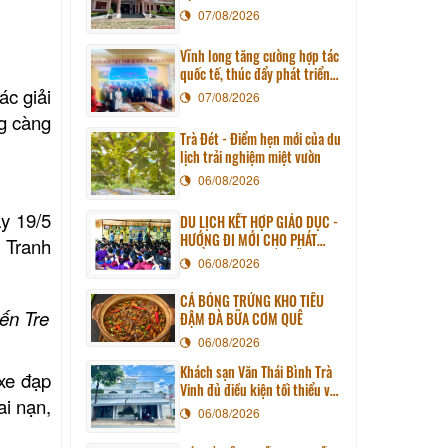
07/08/2026
Vĩnh long tăng cường hợp tác
quốc tế, thúc đẩy phát triển
du lịch qua chương trình làm
ác giải
07/08/2026
việc với đoàn công tác huyện
ng càng
Sunchang (Hàn quốc)
Trà Đét - Điểm hẹn mới của du
lịch trải nghiệm miệt vườn
06/08/2026
ày 19/5
DU LỊCH KẾT HỢP GIÁO DỤC -
HƯỚNG ĐI MỚI CHO PHÁT
- Tranh
TRIỂN DU LỊCH BỀN VỮNG
06/08/2026
CÁ BÓNG TRỨNG KHO TIÊU
ến Tre
ĐẬM ĐÀ BỮA CƠM QUÊ
06/08/2026
Khách sạn Văn Thái Bình Trà
 xe đạp
Vinh đủ điều kiện tối thiểu về
ai nạn,
cơ sở vật chất kỹ thuật và
06/08/2026
dịch vụ của cơ sở lưu trú du
lịch