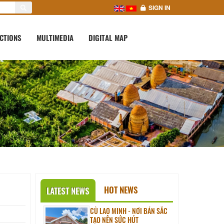
SIGN IN
CTIONS
MULTIMEDIA
DIGITAL MAP
HOT NEWS
LATEST NEWS
CÙ LAO MINH - NƠI BẢN SẮC
TẠO NÊN SỨC HÚT