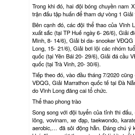
Trong khi đó, hai đội bóng chuyền nam 
trận đấu tập huấn để tham dự vòng 1 Giải v
Bên cạnh đó, các đội thể thao của Vĩnh L
xuất sắc (tại TP Huế ngày 6- 26/6), Giải
Minh, 8- 14/6), Giải bi da- snooker VĐQG (
Long, 15- 21/6), Giải bơi lội các nhóm tu
quốc (tại Yên Bái 20- 29/6), Giải đá cầu
quốc (tại Trà Vinh, 20- 30/6).
Tiếp theo đó, vào đầu tháng 7/2020 cũng d
VĐQG, Giải Marrathon quốc tế tại Đà Nẵ
do Vĩnh Long đăng cai tổ chức.
Thể thao phong trào
Song song với đội tuyển của tỉnh thi đấu,
lông, vovinam, xe đạp, taekwondo, karate
aerobic,… đã sôi động hẵn. Đáng chú ý k