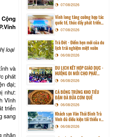
07/08/2026
Vĩnh long tăng cường hợp tác
c Cộng
quốc tế, thúc đẩy phát triển
P.Vĩnh
du lịch qua chương trình làm
07/08/2026
việc với đoàn công tác huyện
Sunchang (Hàn quốc)
Trà Đét - Điểm hẹn mới của du
lịch trải nghiệm miệt vườn
ị loại
06/08/2026
tỉnh và
DU LỊCH KẾT HỢP GIÁO DỤC -
HƯỚNG ĐI MỚI CHO PHÁT
ớc phát
TRIỂN DU LỊCH BỀN VỮNG
06/08/2026
ện đại;
ị như:
CÁ BÓNG TRỨNG KHO TIÊU
ĐẬM ĐÀ BỮA CƠM QUÊ
h Vĩnh
06/08/2026
 triển
Khách sạn Văn Thái Bình Trà
ng sang
Vinh đủ điều kiện tối thiểu về
cơ sở vật chất kỹ thuật và
06/08/2026
dịch vụ của cơ sở lưu trú du
g nhận
lịch