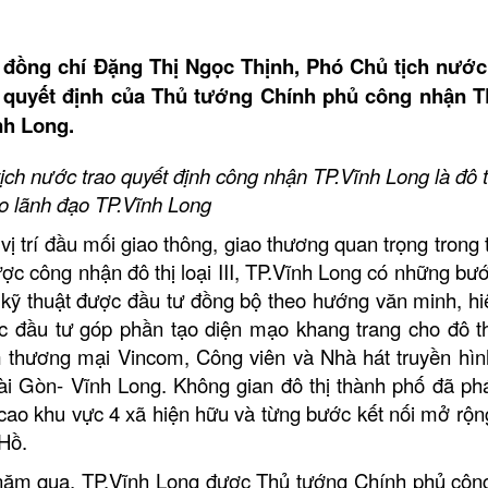
g, đồng chí Đặng Thị Ngọc Thịnh, Phó Chủ tịch nướ
o quyết định của Thủ tướng Chính phủ công nhận T
ĩnh Long.
ch nước trao quyết định công nhận TP.Vĩnh Long là đô th
ho lãnh đạo TP.Vĩnh Long
 vị trí đầu mối giao thông, giao thương quan trọng trong 
c công nhận đô thị loại III, TP.Vĩnh Long có những bư
 kỹ thuật được đầu tư đồng bộ theo hướng văn minh, hi
c đầu tư góp phần tạo diện mạo khang trang cho đô th
m thương mại Vincom, Công viên và Nhà hát truyền hìn
i Gòn- Vĩnh Long. Không gian đô thị thành phố đã phát
cao khu vực 4 xã hiện hữu và từng bước kết nối mở rộ
Hồ.
0 năm qua, TP.Vĩnh Long được Thủ tướng Chính phủ côn