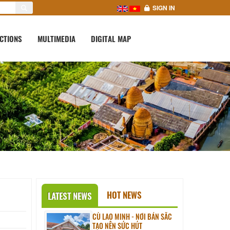
SIGN IN
CTIONS
MULTIMEDIA
DIGITAL MAP
HOT NEWS
LATEST NEWS
CÙ LAO MINH - NƠI BẢN SẮC
TẠO NÊN SỨC HÚT