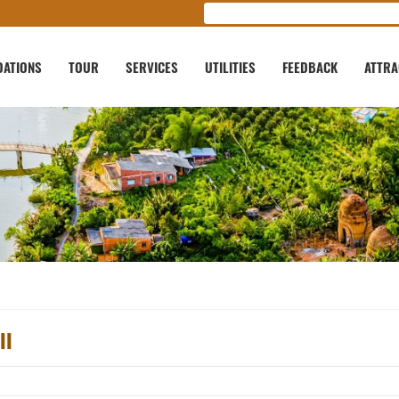
ATIONS
TOUR
SERVICES
UTILITIES
FEEDBACK
ATTRA
II