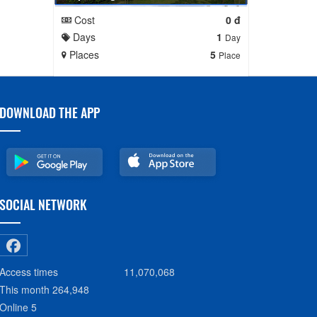
Cost
0 đ
Days
1
Day
Places
5
Place
DOWNLOAD THE APP
SOCIAL NETWORK
Access times
11,070,068
This month
264,948
Online
5