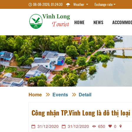
08-08-2026, 01:24:30
Weather
Exchange rate
HOME
NEWS
ACCOMMOD
Home
Events
Detail
Công nhận TP.Vĩnh Long là đô thị loại 
31/12/2020
31/12/2020
650
0