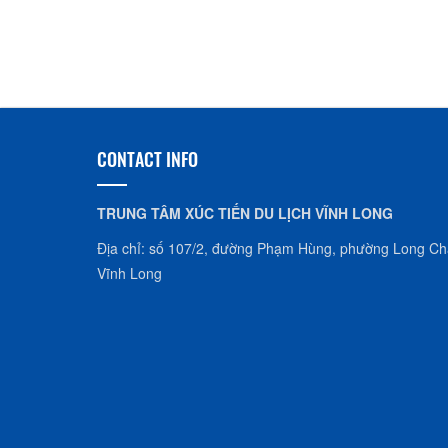
CONTACT INFO
TRUNG TÂM XÚC TIẾN DU LỊCH VĨNH LONG
Địa chỉ: số 107/2, đường Phạm Hùng, phường Long Châ
Vĩnh Long