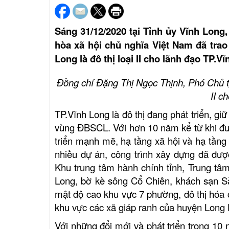
Sáng 31/12/2020 tại Tỉnh ủy Vĩnh Lon
hòa xã hội chủ nghĩa Việt Nam đã tra
Long là đô thị loại II cho lãnh đạo TP.V
Đồng chí Đặng Thị Ngọc Thịnh, Phó Chủ tị
II c
TP.Vĩnh Long là đô thị đang phát triển, giữ
vùng ĐBSCL. Với hơn 10 năm kể từ khi đượ
triển mạnh mẽ, hạ tầng xã hội và hạ tầng
nhiều dự án, công trình xây dựng đã đượ
Khu trung tâm hành chính tỉnh, Trung tâ
Long, bờ kè sông Cổ Chiên, khách sạn Sà
mật độ cao khu vực 7 phường, đô thị hóa 
khu vực các xã giáp ranh của huyện Long 
Với những đổi mới và phát triển trong 1