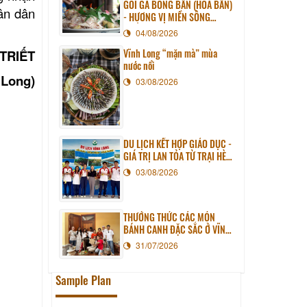
GỎI GÀ BÔNG BẦN (HOA BẦN)
ân dân
- HƯƠNG VỊ MIỀN SÔNG
NƯỚC
04/08/2026
Vĩnh Long “mặn mà” mùa
 TRIẾT
nước nổi
 Long)
03/08/2026
DU LỊCH KẾT HỢP GIÁO DỤC -
GIÁ TRỊ LAN TỎA TỪ TRẠI HÈ
PHƯƠNG NAM NĂM 2026
03/08/2026
THƯỞNG THỨC CÁC MÓN
BÁNH CANH ĐẶC SẮC Ở VĨNH
LONG
31/07/2026
Sample Plan