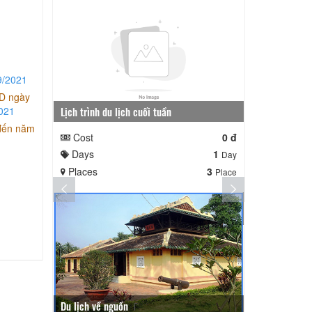
9/2021
ND ngày
021
Lịch trình du lịch cuối tuần
Lịch trình ngắ
 đến năm
Cost
0 đ
Cost
Days
1
Days
Day
Places
3
Places
Place
Du lịch về nguồn