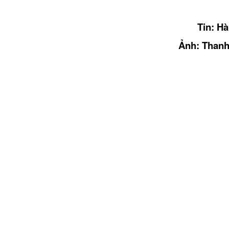
Tin: H
Ảnh: Than