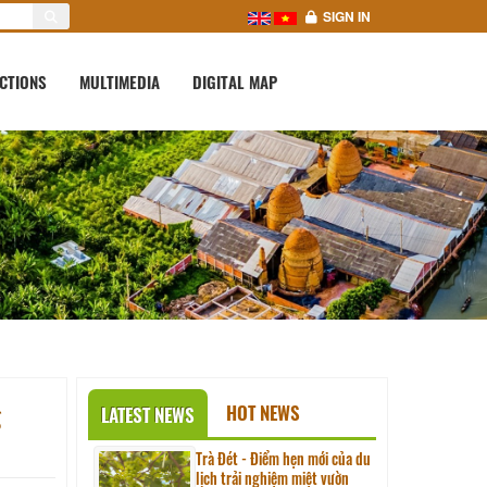
SIGN IN
CTIONS
MULTIMEDIA
DIGITAL MAP
g
HOT NEWS
LATEST NEWS
Trà Đét - Điểm hẹn mới của du
lịch trải nghiệm miệt vườn