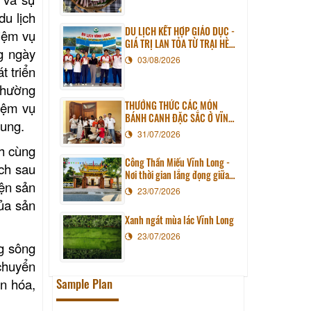
du lịch
DU LỊCH KẾT HỢP GIÁO DỤC -
hiệm vụ
GIÁ TRỊ LAN TỎA TỪ TRẠI HÈ
ng ngày
PHƯƠNG NAM NĂM 2026
03/08/2026
t triển
thường
THƯỞNG THỨC CÁC MÓN
hiệm vụ
BÁNH CANH ĐẶC SẮC Ở VĨNH
hung.
LONG
31/07/2026
h cùng
Công Thần Miếu Vĩnh Long -
ịch sau
Nơi thời gian lắng đọng giữa
iện sản
lòng phố thị
23/07/2026
ủa sản
Xanh ngát mùa lác Vĩnh Long
23/07/2026
g sông
chuyển
n hóa,
Sample Plan