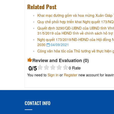
Related Post
Khai mạc đường gốm và hoa mừng Xuân Giáp Th
Quy chế phối hợp triển khai Nghị quyết 173/N
Quyết định 3290/QĐ-UBND của UBND tỉnh Vĩnh
31/5/2019 của HĐND tỉnh về chính sách hỗ trợ 
Nghị quyết 173/2019/NĐ-HĐND của Hội đồng Nhâ
2030
04/09/2021
Công văn hỏa tốc của Thủ tướng về thực hiện gi
Review and Evaluation (
0
)
0
/5
0
Rate
You need to
Sign in
or
Register
new account for leav
CONTACT INFO