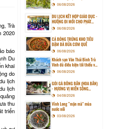
06/08/2026
DU LỊCH KẾT HỢP GIÁO DỤC -
HƯỚNG ĐI MỚI CHO PHÁT
ng, Trà
TRIỂN DU LỊCH BỀN VỮNG
06/08/2026
ăm 2020
CÁ BÓNG TRỨNG KHO TIÊU
ĐẬM ĐÀ BỮA CƠM QUÊ
ảo báo
06/08/2026
ành Du
Khách sạn Văn Thái Bình Trà
Vinh đủ điều kiện tối thiểu về
ển khai
cơ sở vật chất kỹ thuật và
06/08/2026
ộng do
dịch vụ của cơ sở lưu trú du
lịch
du lịch
GỎI GÀ BÔNG BẦN (HOA BẦN)
u lịch
- HƯƠNG VỊ MIỀN SÔNG
NƯỚC
n quảng
04/08/2026
hưa thu
Vĩnh Long “mặn mà” mùa
nước nổi
t triển
03/08/2026
 và sự