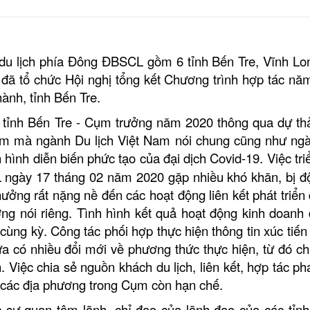
 du lịch phía Đông ĐBSCL gồm 6 tỉnh Bến Tre, Vĩnh Lo
 đã tổ chức Hội nghị
tổng kết
Chương trình hợp tác n
nh, tỉnh Bến Tre.
h tỉnh Bến Tre - Cụm trưởng năm 2020 thông qua dự th
năm
mà ngành Du lịch Việt Nam nói chung cũng như ng
h hình diễn biến phức tạo của đại dịch Covid-19.
Việc tri
ngày 17 tháng 02 năm 2020 gặp nhiều khó khăn, bị đ
ưởng rất nặng nề đến các hoạt động liên kết phát triển 
g nói riêng. Tình hình kết quả hoạt động kinh doanh d
o
cùng kỳ.
Công tác phối hợp thực hiện thông tin xúc tiế
a có nhiều đổi mới về phương thức thực hiện, từ đó c
.
Việc chia sẻ nguồn khách du lịch, liên kết, hợp tác phá
a các địa phương trong Cụm còn hạn chế.
 sự quan tâm lãnh, chỉ đạo của lãnh đạo của các tỉnh