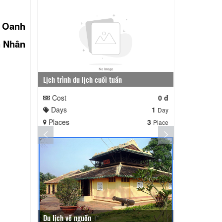
à Oanh
h Nhân
Lịch trình du lịch cuối tuần
Lịch trình ngắ
Cost
0 đ
Cost
Days
1
Days
Day
Places
3
Places
Place
Du lịch về nguồn