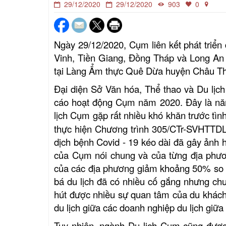
29/12/2020
29/12/2020
903
0
Ngày 29/12/2020, Cụm liên kết phát triển
Vinh, Tiền Giang, Đồng Tháp và Long An
tại Làng Ẩm thực Quê Dừa huyện Châu Thà
Đại diện Sở Văn hóa, Thể thao và Du lịc
cáo hoạt động Cụm năm 2020. Đây là 
lịch Cụm
gặp rất nhiều khó khăn trước tìn
thực hiện Chương trình
305/CTr-SVHTTDL 
dịch bệnh Covid - 19 kéo dài đã gây ảnh h
của Cụm nói chung và của từng địa phươn
của các địa phương giảm khoảng 50% s
bá du lịch đã có nhiều cố gắng nhưng chư
hút được nhiều sự quan tâm của du khách
du lịch giữa các doanh nghiệp du lịch giữ
Tuy nhiên, ngành Du lịch Cụm cũng được