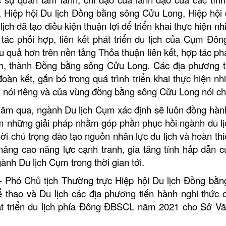
 Hiệp hội Du lịch Đồng bằng sông Cửu Long, Hiệp hội 
ịch đã tạo điều kiện thuận lợi để triển khai thực hiện n
tác phối hợp, liên kết phát triển du lịch của Cụm Đô
 quả hơn trên nền tảng Thỏa thuận liên kết, hợp tác phá
nh, thành Đồng bằng sông Cửu Long.
Các địa phương 
 đoàn kết, gắn bó trong quá trình triển khai thực hiện n
Cụm nói riêng và của vùng đồng bằng sông Cửu Long nói c
 năm qua, ngành Du lịch Cụm xác định sẽ luôn đồng hàn
ìm những giải pháp nhằm góp phần phục hồi ngành du l
ời chú trọng đào tạo nguồn nhân lực du lịch và hoàn th
âng cao năng lực cạnh tranh, gia tăng tính hấp dẫn c
gành Du lịch Cụm
trong thời gian tới.
– Phó Chủ tịch Thường trực
Hiệp hội Du lịch Đồng bằn
 thao và Du lịch các địa phương tiến hành nghi thức 
hát triển du lịch phía Đông ĐBSCL năm 2021 cho Sở Vă