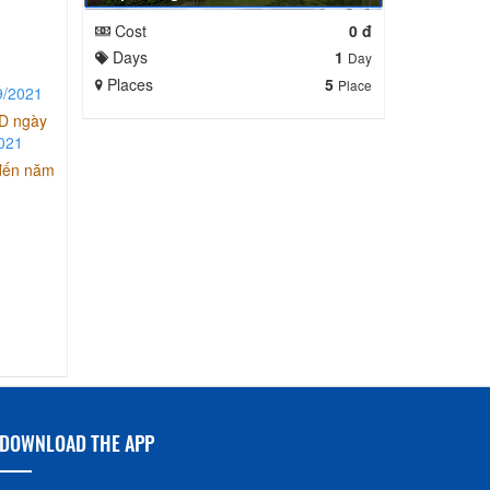
Cost
0 đ
Days
1
Day
Places
5
Place
9/2021
ND ngày
021
 đến năm
DOWNLOAD THE APP