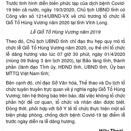
Trước tình hình diễn biến phức tạp của dịch bệnh Covid-
19 trên cả nước, ngày 19/3/2020, Chủ tịch UBND tỉnh có
Công văn số 1214/UBND-VX về chủ trương tổ chức lễ
Giỗ Tổ Hùng Vương năm 2020 tại tỉnh Vĩnh Long.
Lễ Giỗ Tổ Hùng Vương năm 2019
Theo đó, Chủ tịch UBND tỉnh chỉ đạo thu hẹp quy mô tổ
chức lễ Giỗ Tổ Hùng Vương năm 2020, cụ thể chỉ tổ chức
lễ dâng hương vào lúc 07 giờ 30 phút, ngày 01/4/2020
(mùng 09 tháng 3 âm lịch 2020), tại Bảo tàng tỉnh, thành
phần (lãnh đạo Tỉnh ủy, HĐND tỉnh, UBND tỉnh, Ủy ban
MTTQ Việt Nam tỉnh;
Bên cạnh đó, chỉ đạo Sở Văn hóa, Thể thao và Du lịch tổ
chức tuyên truyền trực quan về ý nghĩa ngày Giỗ Tổ Hùng
Vương; liên hệ thông báo trên báo, đài việc không tổ chức
phần hội để cơ quan, tổ chức và nhân dân được biết.
Đồng thời, phối hợp với Sở Y tế tổ chức thực hiện một số
biện pháp phòng, chống dịch bệnh Covid-19 tại điểm lễ
trước ngày diễn ra lễ dâng hương.
Hữu Thoại