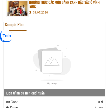
THƯỞNG THỨC CÁC MÓN BÁNH CANH ĐẶC SẮC Ở VĨNH
LONG
31/07/2026
Sample Plan
Lịch trình du lịch cuối tuần
Cost
0 đ
Days
1
Day