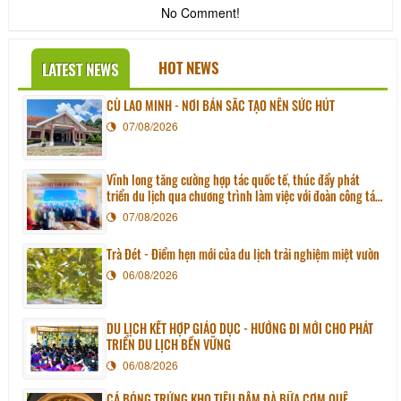
No Comment!
HOT NEWS
LATEST NEWS
CÙ LAO MINH - NƠI BẢN SẮC TẠO NÊN SỨC HÚT
07/08/2026
Vĩnh long tăng cường hợp tác quốc tế, thúc đẩy phát
triển du lịch qua chương trình làm việc với đoàn công tác
huyện Sunchang (Hàn quốc)
07/08/2026
Trà Đét - Điểm hẹn mới của du lịch trải nghiệm miệt vườn
06/08/2026
DU LỊCH KẾT HỢP GIÁO DỤC - HƯỚNG ĐI MỚI CHO PHÁT
TRIỂN DU LỊCH BỀN VỮNG
06/08/2026
CÁ BÓNG TRỨNG KHO TIÊU ĐẬM ĐÀ BỮA CƠM QUÊ