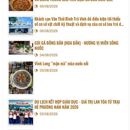
06/08/2026
Khách sạn Văn Thái Bình Trà Vinh đủ điều kiện tối thiểu
về cơ sở vật chất kỹ thuật và dịch vụ của cơ sở lưu trú du
lịch
06/08/2026
GỎI GÀ BÔNG BẦN (HOA BẦN) - HƯƠNG VỊ MIỀN SÔNG
NƯỚC
04/08/2026
Vĩnh Long “mặn mà” mùa nước nổi
03/08/2026
DU LỊCH KẾT HỢP GIÁO DỤC - GIÁ TRỊ LAN TỎA TỪ TRẠI
HÈ PHƯƠNG NAM NĂM 2026
03/08/2026