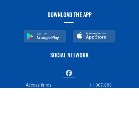
DOWNLOAD THE APP
SOCIAL NETWORK
Access times
11,067,883
This month
262,747
Online
2