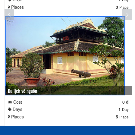
Places
3
Place
Du lịch về nguồn
Cost
0 đ
Days
1
Day
Places
5
Place