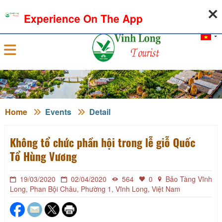
07-08-2026, 08:10:37
WEATHER
EXCHANGE RATE
Experience On The App
Sign in
Home
Events
Detail
Không tổ chức phần hội trong lễ giỗ Quốc
Tổ Hùng Vương
19/03/2020
02/04/2020
564
0
Bảo Tàng Vĩnh
Long, Phan Bội Châu, Phường 1, Vĩnh Long, Việt Nam