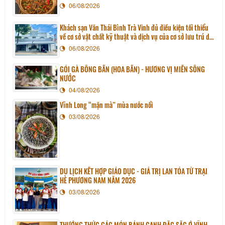
06/08/2026
Khách sạn Văn Thái Bình Trà Vinh đủ điều kiện tối thiểu
về cơ sở vật chất kỹ thuật và dịch vụ của cơ sở lưu trú du
lịch
06/08/2026
GỎI GÀ BÔNG BẦN (HOA BẦN) - HƯƠNG VỊ MIỀN SÔNG
NƯỚC
04/08/2026
Vĩnh Long “mặn mà” mùa nước nổi
03/08/2026
DU LỊCH KẾT HỢP GIÁO DỤC - GIÁ TRỊ LAN TỎA TỪ TRẠI
HÈ PHƯƠNG NAM NĂM 2026
03/08/2026
THƯỞNG THỨC CÁC MÓN BÁNH CANH ĐẶC SẮC Ở VĨNH