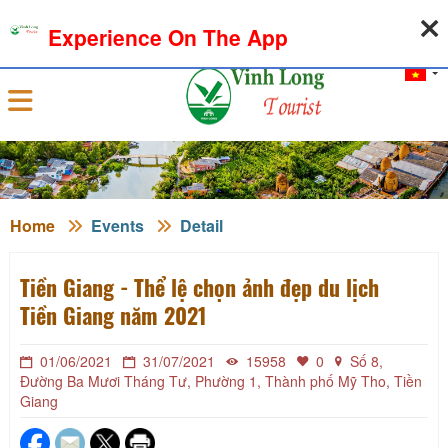
08-08-2026, 06:59:51
WEATHER
EXCHANGE RATE
Experience On The App
Sign in
Home
Events
Detail
Tiền Giang - Thể lệ chọn ảnh đẹp du lịch
Tiền Giang năm 2021
01/06/2021
31/07/2021
15958
0
Số 8,
Đường Ba Mươi Tháng Tư, Phường 1, Thành phố Mỹ Tho, Tiền
Giang