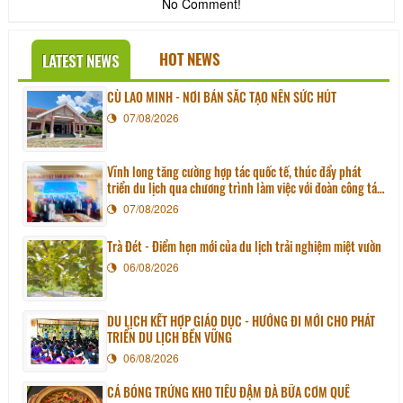
No Comment!
HOT NEWS
LATEST NEWS
CÙ LAO MINH - NƠI BẢN SẮC TẠO NÊN SỨC HÚT
07/08/2026
Vĩnh long tăng cường hợp tác quốc tế, thúc đẩy phát
triển du lịch qua chương trình làm việc với đoàn công tác
huyện Sunchang (Hàn quốc)
07/08/2026
Trà Đét - Điểm hẹn mới của du lịch trải nghiệm miệt vườn
06/08/2026
DU LỊCH KẾT HỢP GIÁO DỤC - HƯỚNG ĐI MỚI CHO PHÁT
TRIỂN DU LỊCH BỀN VỮNG
06/08/2026
CÁ BÓNG TRỨNG KHO TIÊU ĐẬM ĐÀ BỮA CƠM QUÊ