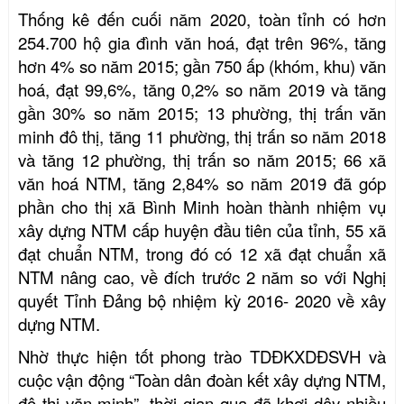
Thống kê đến cuối năm 2020, toàn tỉnh có hơn
254.700
hộ gia đình văn hoá, đạt trên
96%, tăng
hơn 4% so năm 2015; gần
750 ấp (khóm, khu) văn
hoá, đạt
99,6%, t
ăng
0,2
% so năm 201
9 và tăng
gần 30% so năm 2015; 13 p
hường,
thị trấn văn
minh đô thị,
tăng 11 phường, thị trấn so năm 2018
và tăng 12 phường, thị trấn so năm 2015; 66 xã
văn hoá NTM, tăng 2,84% so năm 2019 đã góp
phần cho
thị xã Bình Minh hoàn thành nhiệm vụ
xây dựng NTM cấp huyện đầu tiên của tỉnh, 55 xã
đạt chuẩn NTM, trong đó có 12 xã đạt chuẩn xã
NTM nâng cao, về đích trước 2 năm so với Nghị
quyết Tỉnh Đảng bộ nhiệm kỳ 2016- 2020 về xây
dựng NTM.
Nhờ thực hiện tốt phong trào TDĐKXDĐSVH và
cuộc vận động “Toàn dân đoàn kết xây dựng NTM,
đô thị văn minh”, thời gian qua
đã khơi dậy nhiều