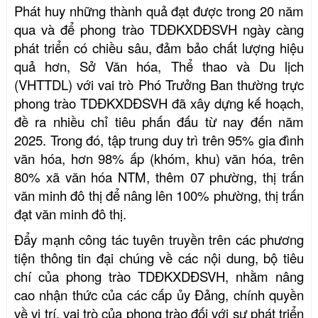
Phát huy những thành quả đạt được trong 20 năm
qua và để phong trào TDĐKXDĐSVH ngày càng
phát triển có chiều sâu, đảm bảo chất lượng hiệu
quả hơn, Sở Văn hóa, Thể thao và Du lịch
(VHTTDL) với vai trò Phó Trưởng Ban thường trực
phong trào TDĐKXDĐSVH đã xây dựng kế hoạch,
đề ra nhiều chỉ tiêu phấn đấu từ nay
đến năm
2025
. Trong đó, tập trung
duy trì trên 95% gia đình
văn hóa
, hơn
98% ấp (khóm, khu) văn hóa
,
trên
80% xã văn hóa
NTM,
thêm 07 phường, thị trấn
văn minh đô thị
để
nâng
lên
100% phường, thị trấn
đạt văn minh đô thị
.
Đẩy mạnh công tác tuyên truyền trên các phương
tiện thông tin đại chúng về các nội dung, bộ tiêu
chí của phong trào
TDĐKXDĐSVH
, nhằm n
âng
cao nhận thức
của các cấp ủy Đảng, chính quyền
về vị trí, vai trò của
phong trào đối với sự phát triển