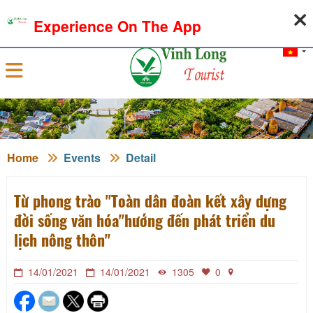
07-08-2026, 06:59:08
WEATHER
EXCHANGE RATE
Experience On The App
Sign in
Home
Events
Detail
Từ phong trào "Toàn dân đoàn kết xây dựng
đời sống văn hóa"hướng đến phát triển du
lịch nông thôn"
14/01/2021
14/01/2021
1305
0