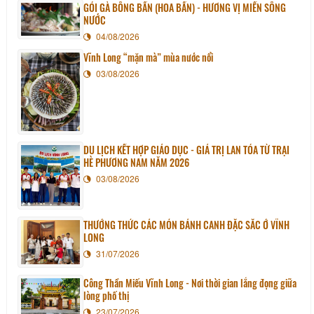
GỎI GÀ BÔNG BẦN (HOA BẦN) - HƯƠNG VỊ MIỀN SÔNG
NƯỚC
04/08/2026
Vĩnh Long “mặn mà” mùa nước nổi
03/08/2026
DU LỊCH KẾT HỢP GIÁO DỤC - GIÁ TRỊ LAN TỎA TỪ TRẠI
HÈ PHƯƠNG NAM NĂM 2026
03/08/2026
THƯỞNG THỨC CÁC MÓN BÁNH CANH ĐẶC SẮC Ở VĨNH
LONG
31/07/2026
Công Thần Miếu Vĩnh Long - Nơi thời gian lắng đọng giữa
lòng phố thị
23/07/2026