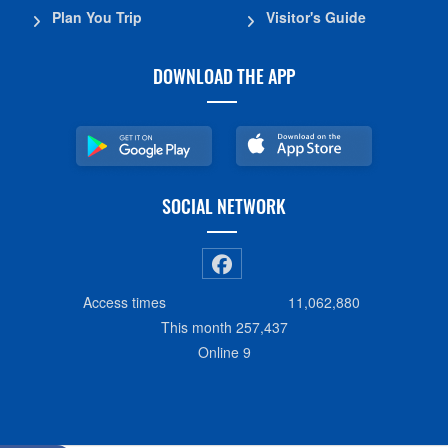
Plan You Trip
Visitor's Guide
DOWNLOAD THE APP
SOCIAL NETWORK
Access times
11,062,880
This month
257,437
Online
9