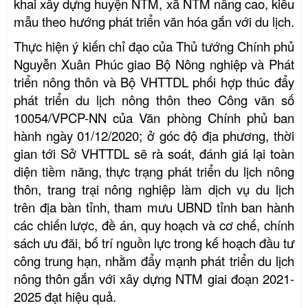
khai xây dựng huyện NTM, xã NTM nâng cao, kiểu
mẫu theo hướng phát triển văn hóa gắn với du lịch.
Thực hiện ý kiến chỉ đạo của Thủ tướng Chính phủ
Nguyễn Xuân Phúc giao Bộ Nông nghiệp và Phát
triển nông thôn và Bộ
VHTTDL
phối hợp thúc đẩy
phát triển du lịch nông thôn
theo
Công văn số
10054/VPCP-NN
của
Văn phòng Chính phủ
ban
hành
ngày 01/12/2020
; ở góc độ địa phương, thời
gian tới Sở VHTTDL sẽ rà soát,
đánh giá lại toàn
diện tiềm năng, thực trạng phát triển du lịch nông
thôn, trang trại nông nghiệp làm dịch vụ du lịch
trên địa bàn tỉnh,
tham mưu UBND tỉnh ban hành
các
chiến lược
,
đề án
,
quy hoạch và cơ chế, chính
sách ưu đãi
,
bố trí nguồn lực trong kế hoạch đầu tư
công trung hạn
,
nhằm
đẩy mạnh phát triển du lịch
nông thôn gắn với xây dựng
NTM giai đoạn 2021-
2025 đạt hiệu quả
.