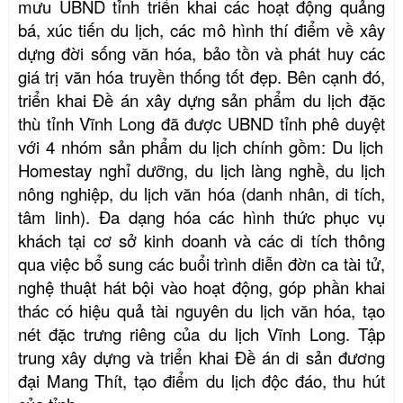
mưu UBND tỉnh triển khai các hoạt động quảng
bá, xúc tiến du lịch, các mô hình thí điểm về xây
dựng đời sống văn hóa, bảo tồn và phát huy các
giá trị văn hóa truyền thống tốt đẹp. Bên cạnh đó,
triển khai
Đề án xây dựng sản phẩm du lịch đặc
thù tỉnh Vĩnh Long đã được UBND tỉnh
phê duyệt
với 4 nhóm sản phẩm du lịch chính
gồm:
Du lịch
Homestay nghỉ dưỡng,
d
u lịch làng nghề,
d
u lịch
n
ông nghiệp,
d
u lịch
v
ăn hóa (danh nhân, di tích,
tâm linh)
.
Đa dạng hóa các hình thức phục vụ
khách tại cơ sở kinh doanh và các di tích thông
qua việc bổ sung các buổi trình diễn đờn ca tài tử,
nghệ thuật hát bội vào hoạt động, góp phần khai
thác có hiệu quả tài nguyên du lịch văn hóa, tạo
nét đặc trưng riêng của du lịch Vĩnh Long. Tập
trung xây dựng và triển khai Đề án di sản đương
đại Mang Thít, tạo điểm du lịch độc đáo, thu hút