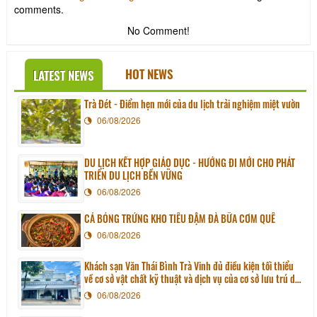
comments.
No Comment!
HOT NEWS
LATEST NEWS
Trà Đét - Điểm hẹn mới của du lịch trải nghiệm miệt vườn
06/08/2026
DU LỊCH KẾT HỢP GIÁO DỤC - HƯỚNG ĐI MỚI CHO PHÁT
TRIỂN DU LỊCH BỀN VỮNG
06/08/2026
CÁ BÓNG TRỨNG KHO TIÊU ĐẬM ĐÀ BỮA CƠM QUÊ
06/08/2026
Khách sạn Văn Thái Bình Trà Vinh đủ điều kiện tối thiểu
về cơ sở vật chất kỹ thuật và dịch vụ của cơ sở lưu trú du
lịch
06/08/2026