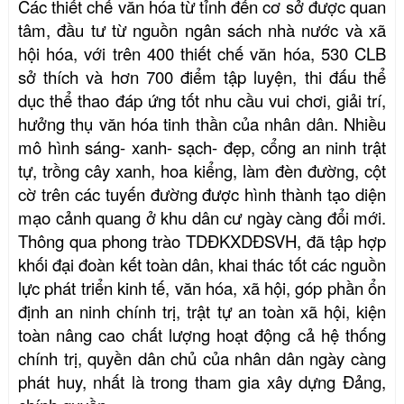
Các thiết chế văn hóa từ tỉnh đến cơ sở được quan
tâm, đầu tư từ nguồn ngân sách nhà nước và xã
hội hóa, với trên 400 thiết chế văn hóa,
530 CLB
sở thích
và hơn 700 điểm tập luyện, thi đấu thể
dục thể thao đáp ứng tốt nhu cầu vui chơi, giải trí,
hưởng thụ văn hóa tinh thần
của
nhân dân.
Nhiều
mô hình sáng-
xanh-
sạch
-
đẹp, cổng an ninh trật
tự, trồng cây xanh, hoa kiểng, làm đèn đường, cột
cờ trên các tuyến đường
được hình thành
tạo diện
mạo cảnh quang ở khu dân cư ngày càng
đổi mới
.
Thông qua
phong trào
TDĐKXDĐSVH, đã
tập hợp
khối đại đoàn kết toàn dân, khai thác tốt các nguồn
lực phát triển kinh tế, văn hóa, xã hội, góp phần ổn
định an ninh chính trị, trật tự an toàn xã hội, kiện
toàn nâng cao chất lượng hoạt động cả hệ thống
chính trị, quyền dân chủ của nhân dân ngày càng
phát huy
,
nhất là trong tham gia xây dựng Đảng,