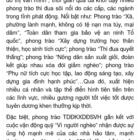
phong trào thi đua sôi nổi
do các cấp, các ngành
trong tỉnh phát động. Nổi bật như: Phong trào “Xã,
phường lành mạnh, không có tệ nạn ma túy, mại
dâm”, “Toàn dân tham gia bảo vệ an ninh Tổ
quốc”, phong trào “Xây dựng trường học thân
thiện, học sinh tích cực”; phong trào “Thi đua quyết
thắng”; phong trào “Nông dân sản xuất giỏi, đoàn
kết giúp nhau xóa đói giảm nghèo”; phong trào
“Phụ nữ tích cực học tập, lao động sáng tạo, xây
dựng gia đình hạnh phúc”…
Qua
đó,
xuất hiện
nhiều cá nhân và tập thể điển hình tiên tiến trên
các lĩnh vực
,
nhiều gương người tốt việc tốt được
tuyên dương khen thưởng kịp thời.
Đặc biệt, phong trào TDĐKXDĐSVH gắn kết với
cuộc vận động quỹ “Vì người nghèo” nhận được sự
ủng hộ mạnh mẽ của các nhà hảo tâm, mạnh