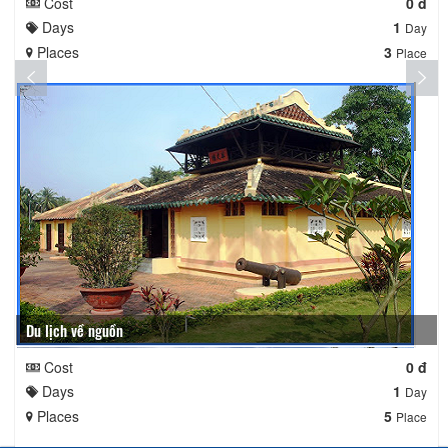
Cost
0 đ
Days
1
Day
Places
3
Place
Du lịch về nguồn
Cost
0 đ
Days
1
Day
Places
5
Place