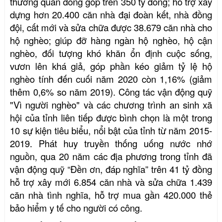
thường quân đóng góp trên 350 tỷ đồng; hỗ trợ xây
dựng hơn 20.400 căn nhà đại đoàn kết, nhà đồng
đội, cất mới và sửa chữa được 38.679 căn nhà cho
hộ nghèo; giúp đỡ hàng ngàn hộ nghèo, hộ cận
nghèo, đối tượng khó khăn ổn định cuộc sống,
vươn lên khá giả, góp phần kéo giảm tỷ lệ hộ
nghèo
tính đến
cuối năm 20
20 còn 1,16% (giảm
thêm 0,6% so năm 2019)
. Công tác vận động quỹ
"Vì người nghèo" và các chương trình an sinh xã
hội của tỉnh liên tiếp được bình chọn là một trong
10 sự kiện tiêu biểu, nổi bật của tỉnh từ năm 2015-
2019. Phát huy truyền thống uống nước nhớ
nguồn, qua 20 năm các địa phương trong tỉnh đã
vận động quỹ “Đền ơn, đáp nghĩa” trên 41 tỷ đồng
hỗ trợ xây mới 6.854 căn nhà và sửa chữa 1.439
căn nhà tình nghĩa, hỗ trợ mua gần
4
20.000
thẻ
bảo hiểm y tế
cho người có công
.