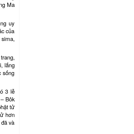
ắng Ma
ùng uy
ác của
 sima,
trang,
, lắng
c sống
ó 3 lễ
 – Bôk
hật tử
sử hơn
 đã và