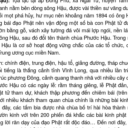
ậu):
ranh nằm bên dòng sông Hậu, được vài thiền sư vãng d
ối mọt phá hủy, hư mục nên khoảng năm 1894 có ông
 bái đạo Phật nên vận động một số bà con Phật tử đ
ờn bằng gỗ, vách xây tường đá vôi mái lợp ngói, nền lá
Đông Hậu
, s
au đó đổi tên thành chùa Phước Hậu.
Trong
Hậu là cơ sở hoạt động vững chắc của các tổ chức, 
 Trung ương cục miền Nam.
 chính điện, trung điện, hậu tổ, giảng đường, tháp ch
 tiếng là thắng cảnh tỉnh Vĩnh Long, qua nhiều lần tr
trúc phương Đông, cảnh quang thanh nhã với nhiều cây c
c Hậu có các ngày lễ: rằm tháng giêng, lễ Phật đản,
t tử tham dự, khách thập phương đến chiêm bái
(trên
với nhiều khách tham quan chùa chính là những bài kin
ại đây, các tấm bia được nhà chùa bố trí hài hòa thành
ờn kinh với trên 200 phiến đá khắc các bài kinh phật 
g lời răn dạy của đạo Phật rất độc đáo… Đến nơi đây,