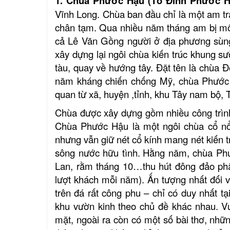
1.
Chùa Phước Hậu
(Tổ Đình Phước H
V
ĩnh Long. Chùa ban đầu chỉ là một am t
chân tạm. Qua nhiều năm tháng am bị m
cả Lê Văn Gồng người ở địa phương sùng
xây dựng lại ngôi chùa kiến trúc khung sư
tàu, quay về hướng tây. Đặt tên là chùa 
năm kháng chiến chống Mỹ
,
chùa Phước 
quan từ xã, huyện ,tỉnh, khu Tây nam bộ,
Chùa được xây dựng gồm nhiều công trình:
Chùa Phước Hậu
là
một ngôi chùa cổ nổi
nhưng vẫn giữ nét cổ kính mang nét kiến 
sông nước hữu tình.
Hằng năm, chùa Phướ
Lan, rằm tháng 10…thu hút đông đảo phậ
lượt khách mỗi năm). Ấn tượng nhất đối 
trên đá rất công phu – chỉ có duy nhất t
khu vườn kinh theo chủ đề khác nhau. Vư
mặt, ngoài ra còn có một số bài thơ,
nhữn