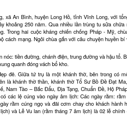
g, xã An Bình, huyện Long Hồ, tỉnh Vĩnh Long
,
với tổn
ây khoảng 250 năm. Q
ua nhiều lần trùng tu sửa chữa
ng.
T
rong hai cuộc kháng chiến chống Pháp - Mỹ, chù
 bộ cách mạng.
Ngôi chùa gắn với câu chuyện huyền bí 
nóc: tiền đường, chánh điện, trung đường và hậu tổ. B
 xung quanh đóng vách bổ kho.
đẹp đẽ. Giữa tứ trụ là một khánh thờ, bên trong có m
bên là khánh thờ thần, khánh thờ Tổ Sư Bồ Đề Đạt Ma
, Nam Tào – Bắc Đẩu, Địa Tạng, Chuẩn Đề, Hộ Pháp
ó các lệ cúng vào ngày âm lịch:
Các ngày rằm: rằm
 ngày rằm cúng ngọ và đãi cơm chay cho khách hành 
lịch
) và
Lễ Vu lan
(rằm
tháng
7
âm lịch
) là 02 lễ chính