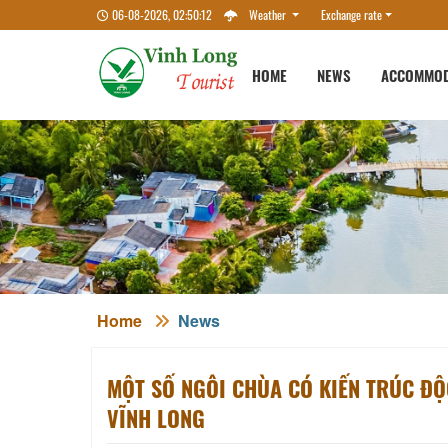
06-08-2026, 02:50:13
Weather
Exchange rate
HOME
NEWS
ACCOMMOD
Home
News
MỘT SỐ NGÔI CHÙA CÓ KIẾN TRÚC ĐỘ
VĨNH LONG