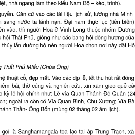
Trần Đại Nghĩa
Việt, nhà ngang làm theo kiểu Nam Bộ – kèo, trính).
uyễn. Căn cứ vào các tài liệu lịch sử, tướng nhà Minh 
Hộ kinh doanh CocoHome
DN Đì
ang nước ta lánh nạn. Đại nam thực lục (tiền biên)
iến vào, thì người Hoa ở Vĩnh Long thuộc nhóm Dươn
p hội Thất Phủ, giống như các bang hội đồng hương của
g thủy lẫn đường bộ nên người Hoa chọn nơi này đặt Hộ
g Thất Phủ Miếu (Chùa Ông)
hệ thuật cổ, đẹp
mắt. Vào
các dịp lễ, tết thu hút r
ấ
t đông
iêm bái, thờ cúng và nghiên cứu
, xin xăm gieo quẻ c
 kỳ lễ hội chính như: Lễ vía Quan Thánh Đế Quân
(
2
ịch
;
ngoài ra còn có
Vía Quan Bình, Chu Xương; Vía Bà
Chánh Thần
-
Ông Bổn
(
mùng 02 tháng 02 âm lịch
)
.
ọi là Sanghamangala tọa lạc tại ấp Trung Trạch, xã