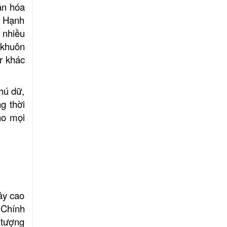
ăn hóa
a Hạnh
 nhiều
 khuôn
r khác
thú dữ,
g thời
ho mọi
ây cao
 Chính
 tượng