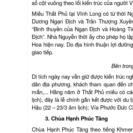
số cột vuông theo lối kiến trúc của người 
Miếu Thất Phủ tại Vĩnh Long có từ thời Ng
Dương Ngạn Địch và Trần Thượng Xuyên s
“Binh thuyền của Ngạn Địch và Hoàng T
Địch”. Nhà Nguyễn thời ấy cho phép họ lậ
Hoa hiện nay. Do địa hình thuận lợi đườn
giao tiếp.
Bên tron
D
i tích
ngày nay vẫn giữ được
kiến trúc ng
dân địa phương, khách tham quan đến ch
mắn,..
.
Hằng năm ở Thất Phủ miếu có các
lịch
), đây là lễ chính gắn kết được với du l
Hậu
(
22 – 23/3 âm lịch
)
; Vía Phước Đức 
3. Chùa Hạnh Phúc Tăng
Chùa Hạnh Phúc Tăng theo tiếng Khmer g