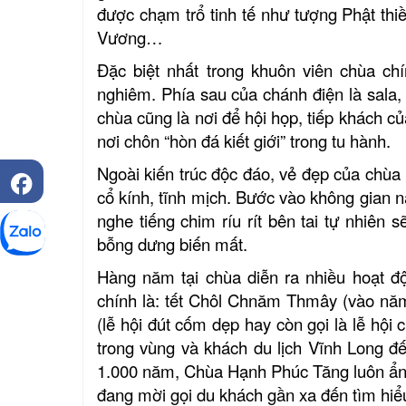
được chạm trổ tinh tế như tượng Phật th
Vương…
Đặc biệt nhất trong khuôn viên chùa ch
nghiêm. Phía sau của chánh điện là sala,
chùa cũng là nơi để hội họp, tiếp khách c
nơi chôn “hòn đá kiết giới” trong tu hành.
Ngoài kiến trúc độc đáo, vẻ đẹp của chù
cổ kính, tĩnh mịch. Bước vào không gian n
nghe tiếng chim ríu rít bên tai tự nhiên
bỗng dưng biến mất.
Hàng năm tại chùa diễn ra nhiều hoạt độ
chính là: tết Chôl Chnăm Thmây (vào năm
(lễ hội đút cốm dẹp hay còn gọi là lễ hội
trong vùng và khách
du lịch Vĩnh Long
đế
1.000 năm, Chùa Hạnh Phúc Tăng luôn ẩn c
đang mời gọi du khách gần xa đến tìm hiể