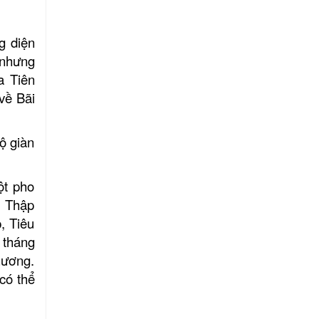
g diện
 nhưng
a Tiên
về Bãi
ộ giàn
ột pho
, Thập
, Tiêu
 tháng
hương.
 có thể