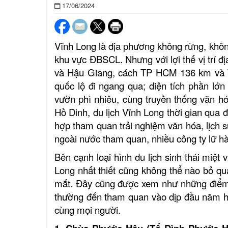
17/06/2024
Vĩnh Long là địa phương không rừng, không
khu vực ĐBSCL. Nhưng với lợi thế vị trí đ
và Hậu Giang, cách TP HCM 136 km và TP
quốc lộ đi ngang qua; diện tích phần lớ
vườn phì nhiêu, cùng truyền thống văn h
Hồ Dinh, du lịch Vĩnh Long thời gian qua đ
hợp tham quan trải nghiệm văn hóa, lịch 
ngoài nước tham quan, nhiều công ty lữ hàn
Bên cạnh loại hình du lịch sinh thái miệt
Long nhất thiết cũng không thể nào bỏ qu
mắt. Đây cũng được xem như những điểm đ
thường đến tham quan vào dịp đầu năm hay
cùng mọi người.