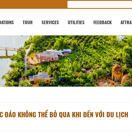
ATIONS
TOUR
SERVICES
UTILITIES
FEEDBACK
ATTRA
C ĐÁO KHÔNG THỂ BỎ QUA KHI ĐẾN VỚI DU LỊCH