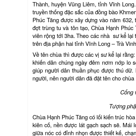
Thành, huyện Vũng Liêm, tỉnh Vĩnh Long
truyền thống đặc sắc của đồng bào Khmer t
Phúc Tăng được xây dựng vào năm 632, thế
đợt trùng tu và tôn tạo, Chùa Hạnh Phúc
viên rộng tới 3ha.
Theo các nhà sư kể lại 
trên địa phận hai tỉnh Vĩnh Long – Trà Vin
Về tên chùa thì được các vị sư kể lại rằng:
khiến dân chúng ngày đêm nơm nớp lo sợ.
giúp người dân thuần phục được thú dữ. 
người, nên người dân đã đặt tên cho chùa 
Cổng 
Tượng phật
Chùa Hạnh Phúc Tăng có lối kiến trúc hòa 
kiên cố, nền được lát gạch sạch sẽ. Mái 
giữa nóc có đỉnh nhọn được thiết kế, ch