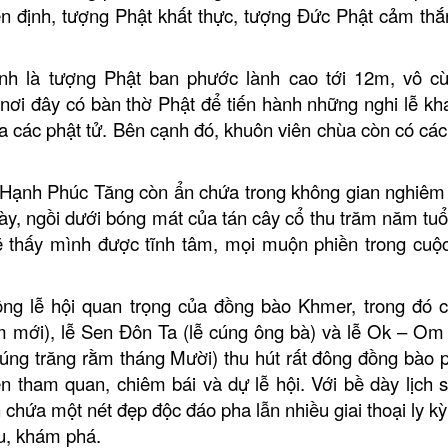
iền định, tượng Phật khất thực, tượng Đức Phật cảm th
ính là tượng Phật ban phước lành cao tới 12m, vô c
 nơi đây có bàn thờ Phật để tiến hành những nghi lễ kh
ủa các phật tử. Bên cạnh đó, khuôn viên chùa còn có các
a Hạnh Phúc Tăng còn ẩn chứa trong không gian nghiêm 
ày, ngồi dưới bóng mát của tán cây cổ thu trăm năm tuổi
 sẽ thấy mình được tĩnh tâm, mọi muộn phiền trong cuộ
ng lễ hội quan trọng của đồng bào Khmer, trong đó c
 mới), lễ Sen Đôn Ta (lễ cúng ông bà) và lễ Ok – Om
 cúng trăng rằm tháng Mười) thu hút rất đông đồng bào p
n tham quan, chiêm bái và dự lễ hội.
Với bề dày lịch 
hứa một nét đẹp độc đáo pha lẫn nhiều giai thoại ly kỳ
u, khám phá.