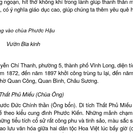
 ngoạn, hít thở không khí trong lành giúp thanh thản 
 có ý nghĩa giáo dục cao, giúp chúng ta thêm yêu quê 
g vào chùa Phước Hậu
Vườn Bia kinh
yễn Chí Thanh, phường 5, thành phố Vĩnh Long, diện tí
ăm 1872, đến năm 1897 khởi công trùng tu lại, đến nă
u thờ Quan Công, Quan Bình, Châu Sương.
h Thất Phủ Miếu (Chùa Ông)
Khu tưởng niệm cố Thủ tướng Võ
Khu lư
Văn Kiệt
Bộ trư
hước Đức Chính thần (Ông bổn). Di tích Thất Phủ Miế
BẢO TÀNG VĨNH LONG
KHU D
 kế theo kiểu cung đình Phước Kiến. Những mảnh chạm
ng tiểu tích cổ sử rất công phu và tinh sảo, màu sắc s
giao lưu văn hóa giữa hai dân tộc Hoa Việt lúc bấy giờ (
Khu lưu niệm Giáo sư, Viện sĩ
VĂN T