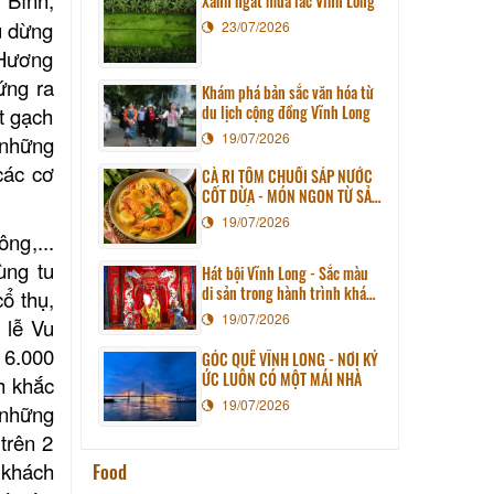
Xanh ngát mùa lác Vĩnh Long
u dừng
23/07/2026
 Hương
ứng ra
Khám phá bản sắc văn hóa từ
du lịch cộng đồng Vĩnh Long
t gạch
19/07/2026
 những
các cơ
CÀ RI TÔM CHUỐI SÁP NƯỚC
CỐT DỪA - MÓN NGON TỪ SẢN
VẬT QUÊ HƯƠNG
19/07/2026
uông
,..
.
ùng tu
Hát bội Vĩnh Long - Sắc màu
di sản trong hành trình khám
ổ thụ,
phá miền đất phương Nam
19/07/2026
 lễ Vu
 6.000
GÓC QUÊ VĨNH LONG - NƠI KÝ
ỨC LUÔN CÓ MỘT MÁI NHÀ
h khắc
19/07/2026
 những
trên 2
 khách
Food