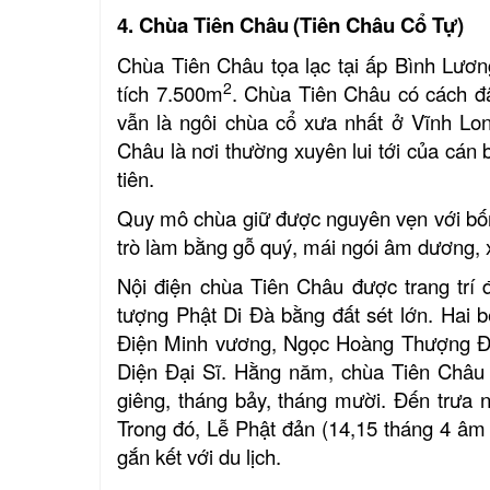
4.
Chùa Tiên Châu
(Tiên Châu Cổ Tự)
Chùa Tiên Châu tọa lạc tại ấp Bình Lươn
2
tích 7.500m
.
Chùa Tiên Châu có cách đ
vẫn là ngôi chùa cổ xưa nhất ở Vĩnh Lo
Châu là nơi thường xuyên lui tới của cán
tiên.
Quy mô chùa giữ được nguyên vẹn với bốn 
trò làm bằng gỗ quý, mái ngói âm dương,
Nội điện chùa Tiên Châu được trang trí 
tượng Phật Di Đà bằng đất sét lớn. Hai 
Điện Minh vương, Ngọc Hoàng Thượng Đế
Diện Đại Sĩ.
Hằng năm, chùa Tiên Châu c
giêng, tháng bảy, tháng mười. Đến trưa
Trong đó, Lễ
Phật đản
(14,
15 tháng 4 âm 
gắn kết với du lịch.