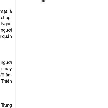
Lang tien quan thong che dieu
mạt là
nh Tân Hoa
bat
 chép:
g Ngạn
 người
i quán
 người
ầu may
4/6 âm
 Thiên
 Trung