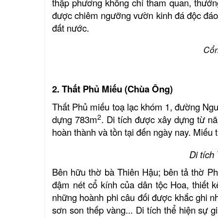
thập phương không chỉ tham quan, thưởng
được chiêm ngưỡng vườn kinh đá độc đáo,
đất nước.
Cổn
2.
Thất Phủ Miếu (Chùa Ông)
Thất Phủ miếu toạ lạc khóm 1, đường Ngu
2
dựng 783m
. Di tích được xây dựng từ n
hoàn thành và tồn tại đến ngày nay. Miế
Di tíc
Bên hữu thờ bà Thiên Hậu; bên tả thờ P
đậm nét cổ kính của dân tộc Hoa, thiết
những hoành phi câu đối được khắc ghi nhữ
sơn son thếp vàng... Di tích thể hiện sự 