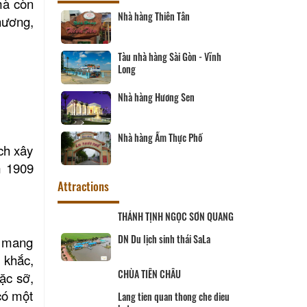
mà còn
Nhà hàng Thiên Tân
Nhà h
hương,
Tàu nhà hàng Sài Gòn - Vĩnh
Nhà h
Long
Nhà hàng Hương Sen
Nhà h
Nhà hàng Ẩm Thực Phố
Nhà h
ch xây
m 1909
Attractions
u niệm Chủ tịch Hội đồng
THÁNH TỊNH NGỌC SƠN QUANG
ởng Phạm Hùng
u mang
U LỊCH VINH SANG
DN Du lịch sinh thái SaLa
 khắc,
ặc sỡ,
CHÙA TIÊN CHÂU
có một
HÁNH MIẾU VĨNH LONG