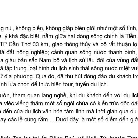
 núi, không biển, không giáp biên giới như một số tỉnh,
ịa lý khá đặc biệt, nằm giữa hai dòng sông chính là Tiền
 Cần Thơ 33 km, giao thông thủy và bộ rất thuận lợi
n là đất nông nghiệp; cảnh quan sông nước thanh bình,
óa giàu bản sắc Nam bộ và lịch sử lâu đời của vùng đấ
ã tập trung loại hình du lịch sinh thái sông nước miệt v
sử địa phương. Qua đó, đã thu hút đông đảo du khách tr
h lựa chọn để thực hiện tour, tuyến du lịch.
 vườn, tham quan làng nghề, khi du khách đến với du lịc
a việc viếng thăm một số ngôi chùa có kiến trúc độc đá
ến của du lịch văn hóa tâm linh mà thời gian qua du
 các lễ cúng rằm,... Dưới đây là một số điểm đến giới
T
ọa lạc tại ấp Đông Phú, xã Ngãi Tứ, huyện Tam