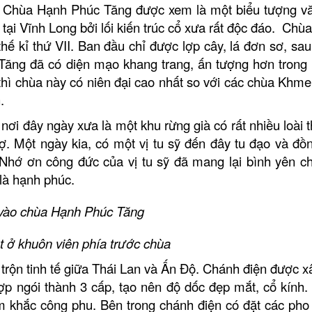
. Chùa Hạnh Phúc Tăng được xem là một biểu tượng v
ại Vĩnh Long bởi lối kiến trúc cổ xưa rất độc đáo. Chù
 kỉ thứ VII. Ban đầu chỉ được lợp cây, lá đơn sơ, sau
 Tăng đã có diện mạo khang trang, ấn tượng hơn trong
thì chùa này có niên đại cao nhất so với các chùa Khme
h.
 nơi đây ngày xưa là một khu rừng già có rất nhiều loài 
 Một ngày kia, có một vị tu sỹ đến đây tu đạo và đồn
Nhớ ơn công đức của vị tu sỹ đã mang lại bình yên c
là hạnh phúc.
vào chùa Hạnh Phúc Tăng
 ở khuôn viên phía trước chùa
trộn tinh tế giữa Thái Lan và Ấn Độ. Chánh điện được x
lợp ngói thành 3 cấp, tạo nên độ dốc đẹp mắt, cổ kính.
ạm khắc công phu. Bên trong chánh điện có đặt các pho