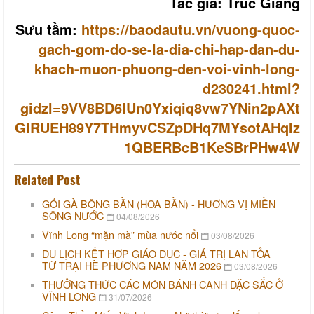
Tác giả: Trúc Giang
Sưu tầm:
https://baodautu.vn/vuong-quoc-
gach-gom-do-se-la-dia-chi-hap-dan-du-
khach-muon-phuong-den-voi-vinh-long-
d230241.html?
gidzl=9VV8BD6IUn0Yxiqiq8vw7YNin2pAXt
GIRUEH89Y7THmyvCSZpDHq7MYsotAHqIz
1QBERBcB1KeSBrPHw4W
Related Post
GỎI GÀ BÔNG BẦN (HOA BẦN) - HƯƠNG VỊ MIỀN
SÔNG NƯỚC
04/08/2026
Vĩnh Long “mặn mà” mùa nước nổi
03/08/2026
DU LỊCH KẾT HỢP GIÁO DỤC - GIÁ TRỊ LAN TỎA
TỪ TRẠI HÈ PHƯƠNG NAM NĂM 2026
03/08/2026
THƯỞNG THỨC CÁC MÓN BÁNH CANH ĐẶC SẮC Ở
VĨNH LONG
31/07/2026