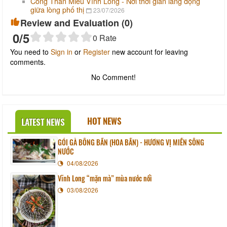
Công Thần Miếu Vĩnh Long - Nơi thời gian lắng đọng
giữa lòng phố thị
23/07/2026
Review and Evaluation (
0
)
0
/5
0
Rate
You need to
Sign in
or
Register
new account for leaving
comments.
No Comment!
HOT NEWS
LATEST NEWS
GỎI GÀ BÔNG BẦN (HOA BẦN) - HƯƠNG VỊ MIỀN SÔNG
NƯỚC
04/08/2026
Vĩnh Long “mặn mà” mùa nước nổi
03/08/2026