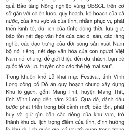
quả Bảo tàng Nông nghiệp vùng ĐBSCL trên cơ
sở gắn với chiến lược, quy hoạch, kế hoạch của cả
nước, của khu vực và của tỉnh, nhằm phục vụ phát
triển kinh tế, du lịch của tỉnh; đồng thời, lưu giữ,
bảo tồn nét đẹp văn hóa của các di sản, các làng
nghề, các đặc trưng của đời sống sản xuất Nam
bộ nói riêng, nét đẹp văn hóa của con người Việt
Nam nói chung, để giới thiệu đến du khách, bạn bè
quốc tế và lưu truyền cho các thế hệ mai sau”.
Trong khuôn khổ Lễ khai mạc Festival, tỉnh Vĩnh
Long công bố Đồ án quy hoạch chung xây dựng
Khu lò gạch, gốm Mang Thít, huyện Mang Thít,
tỉnh Vĩnh Long đến năm 2045. Qua đó, đánh dấu
bước phát triển trong bối cảnh mới; bảo tồn, phát
huy và giữ gìn bản sắc riêng của khu vực, trở
thành khu du lịch trọng điểm của tỉnh, định hướng
là khu du lịch quốc gia, có vai trò quan trọng trong