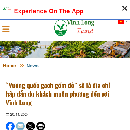
06-08-2026, 01:54:04
WEATHER
EXCHANGE RATE
Experience On The App
Sign in
Home
News
“Vương quốc gạch gốm đỏ” sẽ là địa chỉ
hấp dẫn du khách muôn phương đến với
Vĩnh Long
20/11/2024