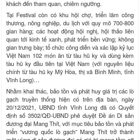
khách đến tham quan, chiêm ngưỡng.
Tại Festival còn có khu hội chợ, triển lãm công
thương, nông nghiệp, du lịch với quy mô 700-800
gian hàng; các hoạt động hội nghị, hội thảo liên
quan tới kinh tế xanh, phát triển bền vững; không
gian trưng bày; tổ chức công diễn và xác lập kỷ lục
Việt Nam 102 món ăn từ tàu hũ ky và dùng kèm
tàu hũ ky đầu tiên tại Việt Nam (với nguyên liệu
chính từ tàu hũ ky Mỹ Hòa, thị xã Bình Minh, tỉnh
Vĩnh Long)…
Nhằm khai thác, bảo tồn và phát huy giá trị các lò
gạch truyền thống hiện có trên địa bàn, ngày
20/12/2021, UBND tỉnh Vĩnh Long đã có Quyết
định số 3502/QĐ-UBND phê duyệt Đề án Di sản
đương đại Mang Thít, với mục tiêu bảo tồn và phát
triển “vương quốc lò gạch” Mang Thít trở thành
một vùng di sản đương đại có giá trị mang tầm cỡ