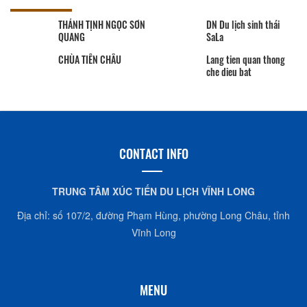
THÁNH TỊNH NGỌC SƠN
DN Du lịch sinh thái
QUANG
SaLa
CHÙA TIÊN CHÂU
Lang tien quan thong
che dieu bat
CONTACT INFO
TRUNG TÂM XÚC TIẾN DU LỊCH VĨNH LONG
Địa chỉ: số 107/2, đường Phạm Hùng, phường Long Châu, tỉnh
Vĩnh Long
MENU