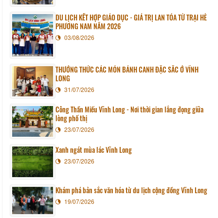
DU LỊCH KẾT HỢP GIÁO DỤC - GIÁ TRỊ LAN TỎA TỪ TRẠI HÈ
PHƯƠNG NAM NĂM 2026
03/08/2026
THƯỞNG THỨC CÁC MÓN BÁNH CANH ĐẶC SẮC Ở VĨNH
LONG
31/07/2026
Công Thần Miếu Vĩnh Long - Nơi thời gian lắng đọng giữa
lòng phố thị
23/07/2026
Xanh ngát mùa lác Vĩnh Long
23/07/2026
Khám phá bản sắc văn hóa từ du lịch cộng đồng Vĩnh Long
19/07/2026