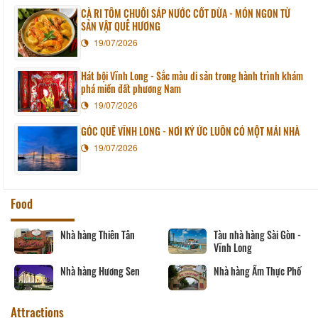
CÀ RI TÔM CHUỐI SÁP NƯỚC CỐT DỪA - MÓN NGON TỪ
SẢN VẬT QUÊ HƯƠNG
19/07/2026
Hát bội Vĩnh Long - Sắc màu di sản trong hành trình khám
phá miền đất phương Nam
19/07/2026
GÓC QUÊ VĨNH LONG - NƠI KÝ ỨC LUÔN CÓ MỘT MÁI NHÀ
19/07/2026
Food
Nhà hàng Thiên Tân
Tàu nhà hàng Sài Gòn -
Vĩnh Long
Nhà hàng Hương Sen
Nhà hàng Ẩm Thực Phố
Attractions