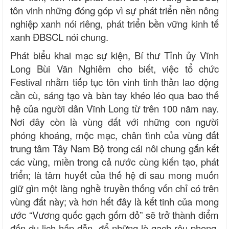
tôn vinh những đóng góp vì sự phát triển nền nông
nghiệp xanh nói riêng, phát triển bền vững kinh tế
xanh ĐBSCL nói chung.
Phát biểu khai mạc sự kiện, Bí thư Tỉnh ủy Vĩnh
Long Bùi Văn Nghiêm cho biết, việc tổ chức
Festival nhằm tiếp tục tôn vinh tinh thần lao động
cần cù, sáng tạo và bàn tay khéo léo qua bao thế
hệ của người dân Vĩnh Long từ trên 100 năm nay.
Nơi đây còn là vùng đất với những con người
phóng khoáng, mộc mạc, chân tình của vùng đất
trung tâm Tây Nam Bộ trong cái nôi chung gắn kết
các vùng, miền trong cả nước cùng kiến tạo, phát
triển; là tâm huyết của thế hệ đi sau mong muốn
giữ gìn một làng nghề truyền thống vốn chỉ có trên
vùng đất này; và hơn hết đây là kết tinh của mong
ước “Vương quốc gạch gốm đỏ” sẽ trở thành điểm
đến du lịch hấp dẫn, để những lò gạch rêu phong,