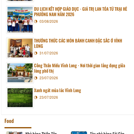
DU LỊCH KẾT HỢP GIÁO DỤC - GIÁ TRỊ LAN TỎA TỪ TRẠI HÈ
PHƯƠNG NAM NĂM 2026
03/08/2026
THƯỞNG THỨC CÁC MÓN BÁNH CANH ĐẶC SẮC Ở VĨNH
LONG
31/07/2026
Công Thần Miếu Vĩnh Long - Nơi thời gian lắng đọng giữa
lòng phố thị
23/07/2026
Xanh ngát mùa lác Vĩnh Long
23/07/2026
Food
Nhà hàng Thiên Tân
Tàu nhà hàng Sài Gòn -