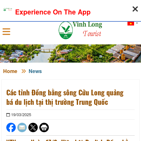
06-08-2026, 01:51:31
WEATHER
EXCHANGE RATE
Experience On The App
Sign in
Home
News
Các tỉnh Đồng bằng sông Cửu Long quảng
bá du lịch tại thị trường Trung Quốc
19/03/2025