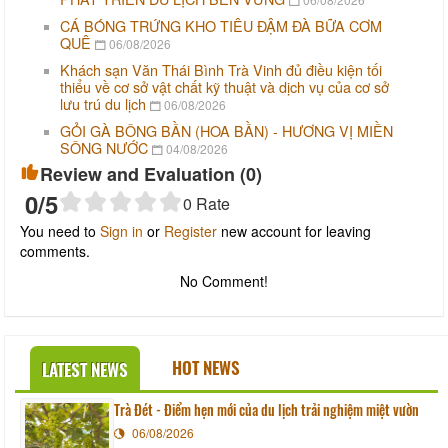
CÁ BÓNG TRỨNG KHO TIÊU ĐẬM ĐÀ BỮA CƠM
QUÊ
06/08/2026
Khách sạn Văn Thái Bình Trà Vinh đủ điều kiện tối
thiểu về cơ sở vật chất kỹ thuật và dịch vụ của cơ sở
lưu trú du lịch
06/08/2026
GỎI GÀ BÔNG BẦN (HOA BẦN) - HƯƠNG VỊ MIỀN
SÔNG NƯỚC
04/08/2026
Review and Evaluation (
0
)
0
/5
0
Rate
You need to
Sign in
or
Register
new account for leaving
comments.
No Comment!
HOT NEWS
LATEST NEWS
Trà Đét - Điểm hẹn mới của du lịch trải nghiệm miệt vườn
06/08/2026