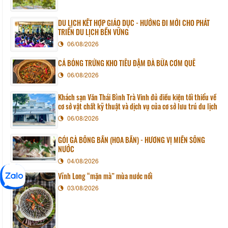
DU LỊCH KẾT HỢP GIÁO DỤC - HƯỚNG ĐI MỚI CHO PHÁT
TRIỂN DU LỊCH BỀN VỮNG
06/08/2026
CÁ BÓNG TRỨNG KHO TIÊU ĐẬM ĐÀ BỮA CƠM QUÊ
06/08/2026
Khách sạn Văn Thái Bình Trà Vinh đủ điều kiện tối thiểu về
cơ sở vật chất kỹ thuật và dịch vụ của cơ sở lưu trú du lịch
06/08/2026
GỎI GÀ BÔNG BẦN (HOA BẦN) - HƯƠNG VỊ MIỀN SÔNG
NƯỚC
04/08/2026
Vĩnh Long “mặn mà” mùa nước nổi
03/08/2026