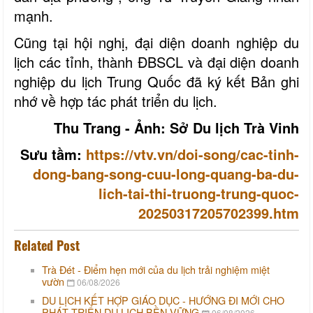
mạnh.
Cũng tại hội nghị, đại diện doanh nghiệp du
lịch các tỉnh, thành ĐBSCL và đại diện doanh
nghiệp du lịch Trung Quốc đã ký kết Bản ghi
nhớ về hợp tác phát triển du lịch.
Thu Trang - Ảnh: Sở Du lịch Trà Vinh
Sưu tầm:
https://vtv.vn/doi-song/cac-tinh-
dong-bang-song-cuu-long-quang-ba-du-
lich-tai-thi-truong-trung-quoc-
20250317205702399.htm
Related Post
Trà Đét - Điểm hẹn mới của du lịch trải nghiệm miệt
vườn
06/08/2026
DU LỊCH KẾT HỢP GIÁO DỤC - HƯỚNG ĐI MỚI CHO
PHÁT TRIỂN DU LỊCH BỀN VỮNG
06/08/2026