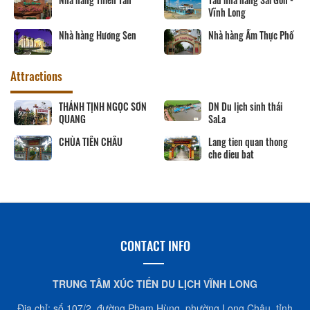
Vĩnh Long
Nhà hàng Hương Sen
Nhà hàng Ẩm Thực Phố
Attractions
THÁNH TỊNH NGỌC SƠN
DN Du lịch sinh thái
QUANG
SaLa
CHÙA TIÊN CHÂU
Lang tien quan thong
che dieu bat
CONTACT INFO
TRUNG TÂM XÚC TIẾN DU LỊCH VĨNH LONG
Địa chỉ: số 107/2, đường Phạm Hùng, phường Long Châu, tỉnh