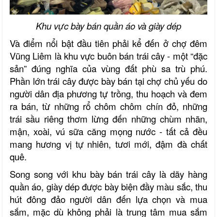
Khu vực bày bán quần áo và giày dép
Và điểm nổi bật đầu tiên phải kể đến ở chợ đêm
Vũng Liêm là khu vực buôn bán trái cây - một “đặc
sản” đúng nghĩa của vùng đất phù sa trù phú.
Phần lớn trái cây được bày bán tại chợ chủ yếu do
người dân địa phương tự trồng, thu hoạch và đem
ra bán, từ những rổ chôm chôm chín đỏ, những
trái sầu riêng thơm lừng đến những chùm nhãn,
mận, xoài, vú sữa căng mọng nước - tất cả đều
mang hương vị tự nhiên, tươi mới, đậm đà chất
quê.
Song song với khu bày bán trái cây là dãy hàng
quần áo, giày dép được bày biện đầy màu sắc, thu
hút đông đảo người dân đến lựa chọn và mua
sắm, mặc dù không phải là trung tâm mua sắm