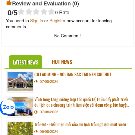
Review and Evaluation (
0
)
0
/5
0
Rate
You need to
Sign in
or
Register
new account for leaving
comments.
No Comment!
HOT NEWS
LATEST NEWS
CÙ LAO MINH - NƠI BẢN SẮC TẠO NÊN SỨC HÚT
07/08/2026
Vĩnh long tăng cường hợp tác quốc tế, thúc đẩy phát triển
du lịch qua chương trình làm việc với đoàn công tác huyện
Sunchang (Hàn quốc)
07/08/2026
Trà Đét - Điểm hẹn mới của du lịch trải nghiệm miệt vườn
06/08/2026