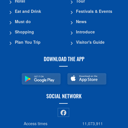
Hotel
Tour
Eat and Drink
Festivals & Events
Must do
News
Shopping
Introduce
Plan You Trip
Visitor's Guide
DOWNLOAD THE APP
SOCIAL NETWORK
Access times
11,073,911