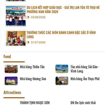
DU LỊCH KẾT HỢP GIÁO DỤC - GIÁ TRỊ LAN TỎA TỪ TRẠI HÈ
PHƯƠNG NAM NĂM 2026
03/08/2026
THƯỞNG THỨC CÁC MÓN BÁNH CANH ĐẶC SẮC Ở VĨNH
LONG
31/07/2026
Food
Nhà hàng Thiên Tân
Tàu nhà hàng Sài Gòn -
Vĩnh Long
Nhà hàng Hương Sen
Nhà hàng Ẩm Thực Phố
Attractions
THÁNH TỊNH NGỌC SƠN
DN Du lịch sinh thái