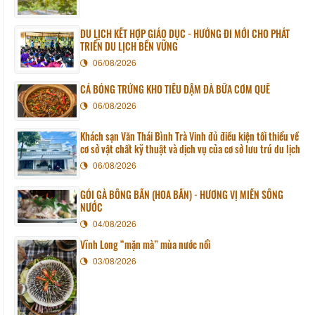
DU LỊCH KẾT HỢP GIÁO DỤC - HƯỚNG ĐI MỚI CHO PHÁT
TRIỂN DU LỊCH BỀN VỮNG
06/08/2026
CÁ BÓNG TRỨNG KHO TIÊU ĐẬM ĐÀ BỮA CƠM QUÊ
06/08/2026
Khách sạn Văn Thái Bình Trà Vinh đủ điều kiện tối thiểu về
cơ sở vật chất kỹ thuật và dịch vụ của cơ sở lưu trú du lịch
06/08/2026
GỎI GÀ BÔNG BẦN (HOA BẦN) - HƯƠNG VỊ MIỀN SÔNG
NƯỚC
04/08/2026
Vĩnh Long “mặn mà” mùa nước nổi
03/08/2026