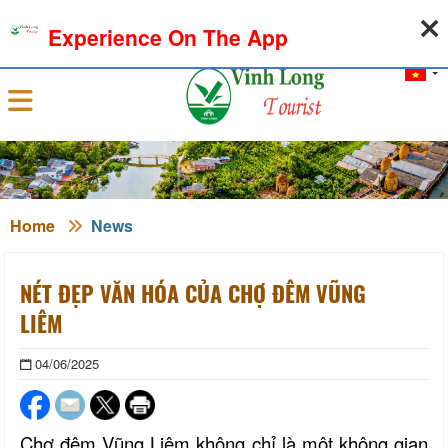
08-08-2026, 11:59:10
WEATHER
EXCHANGE RATE
Experience On The App
Sign in
Home
News
NÉT ĐẸP VĂN HÓA CỦA CHỢ ĐÊM VŨNG
LIÊM
04/06/2025
Chợ đêm Vũng Liêm không chỉ là một không gian