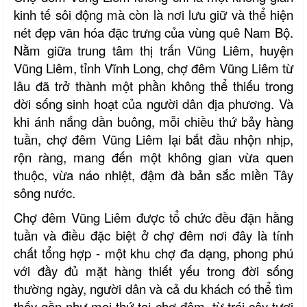
kinh tế sôi động mà còn là nơi lưu giữ và thể hiện
nét đẹp văn hóa đặc trưng của vùng quê Nam Bộ.
Nằm giữa trung tâm thị trấn Vũng Liêm, huyện
Vũng Liêm, tỉnh Vĩnh Long, chợ đêm Vũng Liêm từ
lâu đã trở thành một phần không thể thiếu trong
đời sống sinh hoạt của người dân địa phương. Và
khi ánh nắng dần buông, mỗi chiều thứ bảy hàng
tuần, chợ đêm Vũng Liêm lại bắt đầu nhộn nhịp,
rộn ràng, mang đến một không gian vừa quen
thuộc, vừa náo nhiệt, đậm đà bản sắc miền Tây
sông nước.
Chợ đêm Vũng Liêm được tổ chức đều đặn hằng
tuần và điều đặc biệt ở chợ đêm nơi đây là tính
chất tổng hợp - một khu chợ đa dạng, phong phú
với đầy đủ mặt hàng thiết yếu trong đời sống
thường ngày, người dân và cả du khách có thể tìm
thấy gần như mọi thứ tại chợ đêm, từ trái cây tươi