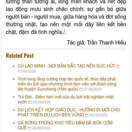
tương thân tương ái, lòng mến khách và nét đẹp
lao động mưu sinh chân chính; sự gắn bó giữa
người bán - người mua, giữa hàng hóa và đời sống
thường nhật, tạo nên một mối dây liên kết bền
chặt, đậm đà tình nghĩa./.
Tác giả: Trần Thanh Hiếu
Related Post
CÙ LAO MINH - NƠI BẢN SẮC TẠO NÊN SỨC HÚT
07/08/2026
Vĩnh long tăng cường hợp tác quốc tế, thúc đẩy phát
triển du lịch qua chương trình làm việc với đoàn công
tác huyện Sunchang (Hàn quốc)
07/08/2026
Trà Đét - Điểm hẹn mới của du lịch trải nghiệm miệt
vườn
06/08/2026
DU LỊCH KẾT HỢP GIÁO DỤC - HƯỚNG ĐI MỚI CHO
PHÁT TRIỂN DU LỊCH BỀN VỮNG
06/08/2026
CÁ BÓNG TRỨNG KHO TIÊU ĐẬM ĐÀ BỮA CƠM
QUÊ
06/08/2026