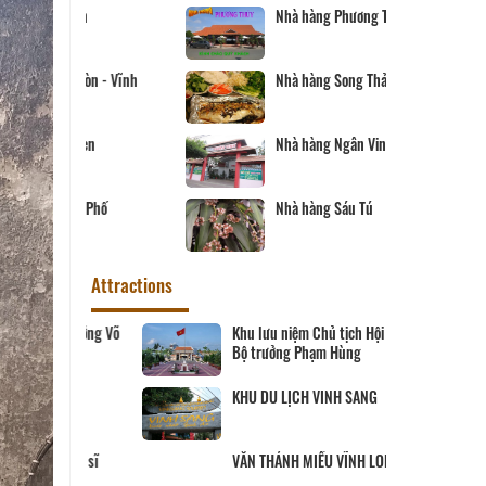
Nhà hàng Phương Thủy
òn - Vĩnh
Nhà hàng Song Thảo
en
Nhà hàng Ngân Vinh
Phố
Nhà hàng Sáu Tú
Attractions
Khu tưởng niệm cố Thủ tướng Võ
Văn Kiệt
BẢO TÀNG VĨNH LONG
Khu lưu niệm Giáo sư, Viện sĩ
Trần Đại Nghĩa