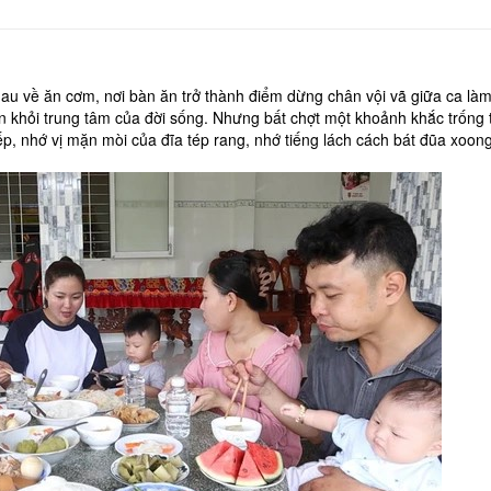
nhau về ăn cơm, nơi bàn ăn trở thành điểm dừng chân vội vã giữa ca làm
n khỏi trung tâm của đời sống. Nhưng bất chợt một khoảnh khắc trống tr
bếp, nhớ vị mặn mòi của đĩa tép rang, nhớ tiếng lách cách bát đũa xoong