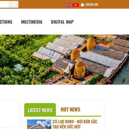
SIGN IN
CTIONS
MULTIMEDIA
DIGITAL MAP
HOT NEWS
LATEST NEWS
CÙ LAO MINH - NƠI BẢN SẮC
TẠO NÊN SỨC HÚT