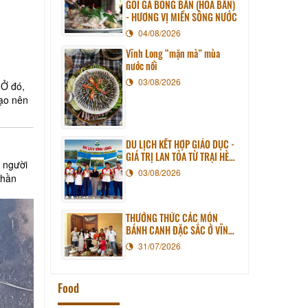
GỎI GÀ BÔNG BẦN (HOA BẦN)
- HƯƠNG VỊ MIỀN SÔNG NƯỚC
04/08/2026
Vĩnh Long “mặn mà” mùa
nước nổi
03/08/2026
 Ở đó,
tạo nên
DU LỊCH KẾT HỢP GIÁO DỤC -
GIÁ TRỊ LAN TỎA TỪ TRẠI HÈ
g người
PHƯƠNG NAM NĂM 2026
03/08/2026
thần
THƯỞNG THỨC CÁC MÓN
BÁNH CANH ĐẶC SẮC Ở VĨNH
LONG
31/07/2026
Food