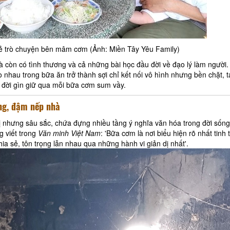
vẻ trò chuyện bên mâm cơm (Ảnh: Miền Tây Yêu Family)
 còn có tình thương và cả những bài học đầu đời về đạo lý làm người.
 nhau trong bữa ăn trở thành sợi chỉ kết nối vô hình nhưng bền chặt, 
ao đời gìn giữ qua mỗi bữa cơm sum vầy.
ng, đậm nếp nhà
ị nhưng sâu sắc, chứa đựng nhiều tầng ý nghĩa văn hóa trong đời sốn
 viết trong
Văn minh Việt Nam
: 'Bữa cơm là nơi biểu hiện rõ nhất tinh 
ia sẻ, tôn trọng lẫn nhau qua những hành vi giản dị nhất'.