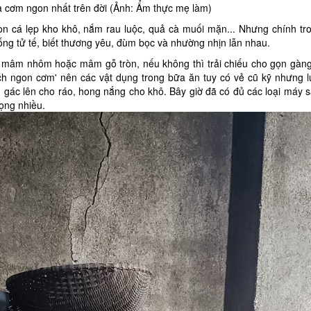
 cơm ngon nhất trên đời (Ảnh: Ẩm thực mẹ làm)
n cá lẹp kho khô, nắm rau luộc, quả cà muối mặn... Nhưng chính tr
ống tử tế, biết thương yêu, đùm bọc và nhường nhịn lẫn nhau.
 mâm nhôm hoặc mâm gỗ tròn, nếu không thì trải chiếu cho gọn gàng
sạch ngon cơm' nên các vật dụng trong bữa ăn tuy có vẻ cũ kỹ nhưng 
 gác lên cho ráo, hong nắng cho khô. Bây giờ đã có đủ các loại máy 
ọng nhiều.