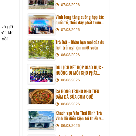
07/08/2026
Vĩnh long tăng cường hợp tác
quốc tế, thúc đẩy phát triển
 và giờ
du lịch qua chương trình làm
07/08/2026
ải, khi
việc với đoàn công tác huyện
 nồi
Sunchang (Hàn quốc)
Trà Đét - Điểm hẹn mới của du
lịch trải nghiệm miệt vườn
06/08/2026
DU LỊCH KẾT HỢP GIÁO DỤC -
HƯỚNG ĐI MỚI CHO PHÁT
TRIỂN DU LỊCH BỀN VỮNG
06/08/2026
CÁ BÓNG TRỨNG KHO TIÊU
ĐẬM ĐÀ BỮA CƠM QUÊ
06/08/2026
Khách sạn Văn Thái Bình Trà
Vinh đủ điều kiện tối thiểu về
cơ sở vật chất kỹ thuật và
06/08/2026
dịch vụ của cơ sở lưu trú du
lịch