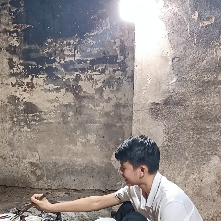
Nhà hàng Thiên Tân
Tàu nhà hàng Sài G
Long
Nhà hàng Hương S
Nhà hàng Ẩm Thực 