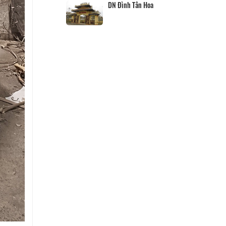
Hộ kinh doanh CocoHome