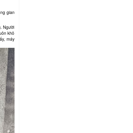
ong gian
. Người
luôn khô
sấy, máy