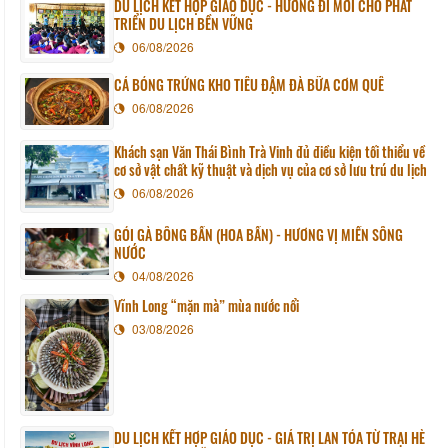
DU LỊCH KẾT HỢP GIÁO DỤC - HƯỚNG ĐI MỚI CHO PHÁT
TRIỂN DU LỊCH BỀN VỮNG
06/08/2026
CÁ BÓNG TRỨNG KHO TIÊU ĐẬM ĐÀ BỮA CƠM QUÊ
06/08/2026
Khách sạn Văn Thái Bình Trà Vinh đủ điều kiện tối thiểu về
cơ sở vật chất kỹ thuật và dịch vụ của cơ sở lưu trú du lịch
06/08/2026
GỎI GÀ BÔNG BẦN (HOA BẦN) - HƯƠNG VỊ MIỀN SÔNG
NƯỚC
04/08/2026
Vĩnh Long “mặn mà” mùa nước nổi
03/08/2026
DU LỊCH KẾT HỢP GIÁO DỤC - GIÁ TRỊ LAN TỎA TỪ TRẠI HÈ