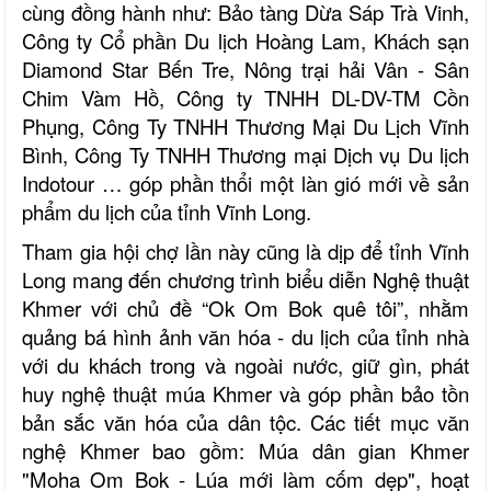
cùng đồng hành như: Bảo tàng Dừa Sáp Trà Vinh,
Công ty Cổ phần Du lịch Hoàng Lam, Khách sạn
Diamond Star Bến Tre, Nông trại hải Vân - Sân
Chim Vàm Hồ, Công ty TNHH DL-DV-TM Cồn
Phụng, Công Ty TNHH Thương Mại Du Lịch Vĩnh
Bình, Công Ty TNHH Thương mại Dịch vụ Du lịch
Indotour … góp phần thổi một làn gió mới về sản
phẩm du lịch của tỉnh Vĩnh Long.
Tham gia hội chợ lần này cũng là dịp để tỉnh Vĩnh
Long mang đến chương trình biểu diễn Nghệ thuật
Khmer với chủ đề “Ok Om Bok quê tôi”, nhằm
quảng bá hình ảnh văn hóa - du lịch của tỉnh nhà
với du khách trong và ngoài nước, giữ gìn, phát
huy nghệ thuật múa Khmer và góp phần bảo tồn
bản sắc văn hóa của dân tộc. Các tiết mục văn
nghệ Khmer bao gồm: Múa dân gian Khmer
"Moha Om Bok - Lúa mới làm cốm dẹp", hoạt