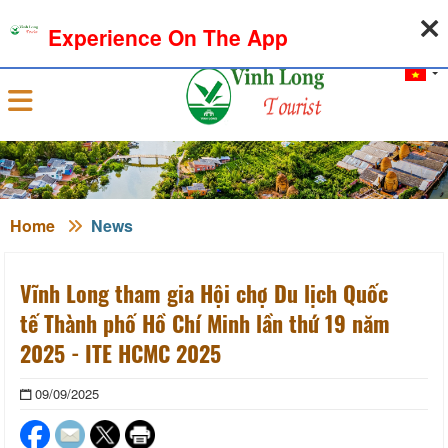
08-08-2026, 07:09:31
WEATHER
EXCHANGE RATE
Experience On The App
Sign in
Home
News
Vĩnh Long tham gia Hội chợ Du lịch Quốc
tế Thành phố Hồ Chí Minh lần thứ 19 năm
2025 - ITE HCMC 2025
09/09/2025