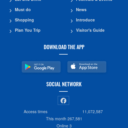
Must do
News
Shopping
Introduce
Plan You Trip
Visitor's Guide
DOWNLOAD THE APP
SOCIAL NETWORK
Access times
11,072,587
This month
267,581
Online
3