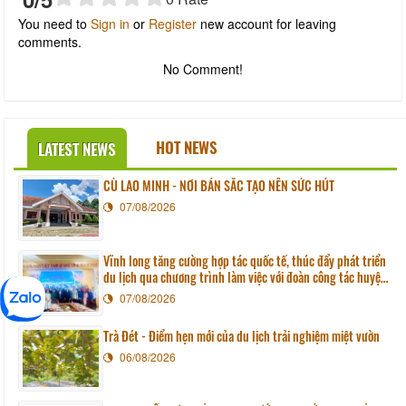
You need to
Sign in
or
Register
new account for leaving
comments.
No Comment!
HOT NEWS
LATEST NEWS
CÙ LAO MINH - NƠI BẢN SẮC TẠO NÊN SỨC HÚT
07/08/2026
Vĩnh long tăng cường hợp tác quốc tế, thúc đẩy phát triển
du lịch qua chương trình làm việc với đoàn công tác huyện
Sunchang (Hàn quốc)
07/08/2026
Trà Đét - Điểm hẹn mới của du lịch trải nghiệm miệt vườn
06/08/2026