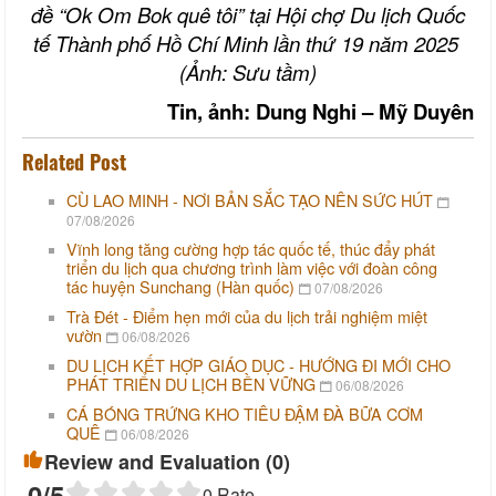
đề “Ok Om Bok quê tôi” tại Hội chợ Du lịch Quốc
tế Thành phố Hồ Chí Minh lần thứ 19 năm 2025
(Ảnh: Sưu tầm)
Tin, ảnh: Dung Nghi – Mỹ Duyên
Related Post
CÙ LAO MINH - NƠI BẢN SẮC TẠO NÊN SỨC HÚT
07/08/2026
Vĩnh long tăng cường hợp tác quốc tế, thúc đẩy phát
triển du lịch qua chương trình làm việc với đoàn công
tác huyện Sunchang (Hàn quốc)
07/08/2026
Trà Đét - Điểm hẹn mới của du lịch trải nghiệm miệt
vườn
06/08/2026
DU LỊCH KẾT HỢP GIÁO DỤC - HƯỚNG ĐI MỚI CHO
PHÁT TRIỂN DU LỊCH BỀN VỮNG
06/08/2026
CÁ BÓNG TRỨNG KHO TIÊU ĐẬM ĐÀ BỮA CƠM
QUÊ
06/08/2026
Review and Evaluation (
0
)
0
/5
0
Rate