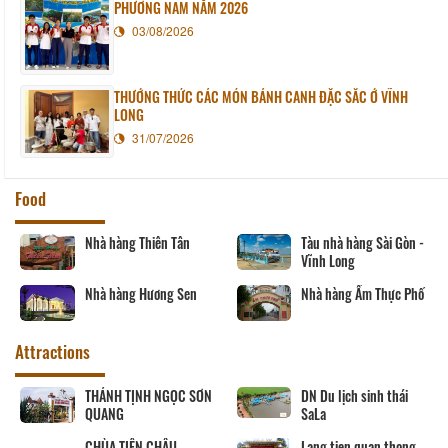
PHƯƠNG NAM NĂM 2026
03/08/2026
THƯỞNG THỨC CÁC MÓN BÁNH CANH ĐẶC SẮC Ở VĨNH
LONG
31/07/2026
Food
Nhà hàng Thiên Tân
Tàu nhà hàng Sài Gòn -
Vĩnh Long
Nhà hàng Hương Sen
Nhà hàng Ẩm Thực Phố
Attractions
THÁNH TỊNH NGỌC SƠN
DN Du lịch sinh thái
QUANG
SaLa
CHÙA TIÊN CHÂU
Lang tien quan thong