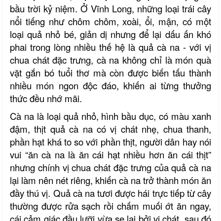
bầu trời kỷ niệm. Ở Vĩnh Long, những loại trái cây
nổi tiếng như chôm chôm, xoài, ổi, mận, có một
loại quả nhỏ bé, giản dị nhưng để lại dấu ấn khó
phai trong lòng nhiều thế hệ là quả cà na - với vị
chua chát đặc trưng, cà na không chỉ là món quà
vặt gắn bó tuổi thơ mà còn được biến tấu thành
nhiều món ngon độc đáo, khiến ai từng thưởng
thức đều nhớ mãi.
Cà na là loại quả nhỏ, hình bầu dục, có màu xanh
đậm, thịt quả cà na có vị chát nhẹ, chua thanh,
phần hạt khá to so với phần thịt, người dân hay nói
vui “ăn cà na là ăn cái hạt nhiều hơn ăn cái thịt”
nhưng chính vị chua chát đặc trưng của quả cà na
lại làm nên nét riêng, khiến cà na trở thành món ăn
đầy thú vị. Quả cà na tươi được hái trực tiếp từ cây
thường được rửa sạch rồi chấm muối ớt ăn ngay,
cái cảm giác đầu lưỡi vừa se lại bởi vị chát, sau đó