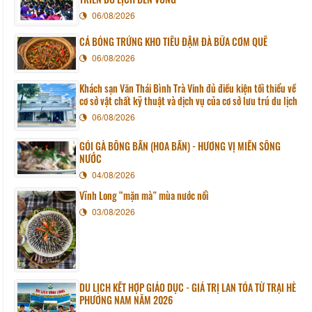
06/08/2026
CÁ BÓNG TRỨNG KHO TIÊU ĐẬM ĐÀ BỮA CƠM QUÊ
06/08/2026
Khách sạn Văn Thái Bình Trà Vinh đủ điều kiện tối thiểu về
cơ sở vật chất kỹ thuật và dịch vụ của cơ sở lưu trú du lịch
06/08/2026
GỎI GÀ BÔNG BẦN (HOA BẦN) - HƯƠNG VỊ MIỀN SÔNG
NƯỚC
04/08/2026
Vĩnh Long “mặn mà” mùa nước nổi
03/08/2026
DU LỊCH KẾT HỢP GIÁO DỤC - GIÁ TRỊ LAN TỎA TỪ TRẠI HÈ
PHƯƠNG NAM NĂM 2026