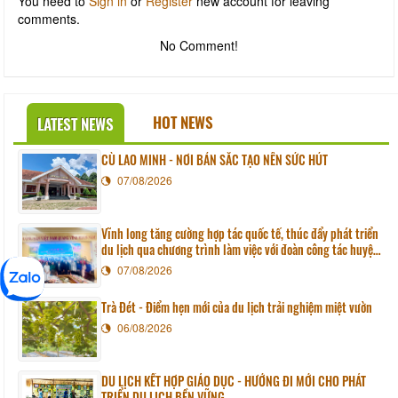
You need to
Sign in
or
Register
new account for leaving
comments.
No Comment!
HOT NEWS
LATEST NEWS
CÙ LAO MINH - NƠI BẢN SẮC TẠO NÊN SỨC HÚT
07/08/2026
Vĩnh long tăng cường hợp tác quốc tế, thúc đẩy phát triển
du lịch qua chương trình làm việc với đoàn công tác huyện
Sunchang (Hàn quốc)
07/08/2026
Trà Đét - Điểm hẹn mới của du lịch trải nghiệm miệt vườn
06/08/2026
DU LỊCH KẾT HỢP GIÁO DỤC - HƯỚNG ĐI MỚI CHO PHÁT
TRIỂN DU LỊCH BỀN VỮNG