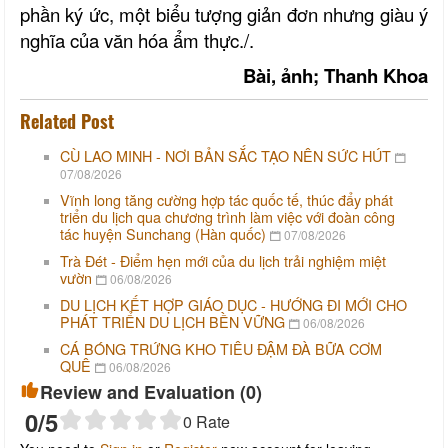
phần ký ức, một biểu tượng giản đơn nhưng giàu ý
nghĩa của văn hóa ẩm thực./.
Bài, ảnh; Thanh Khoa
Related Post
CÙ LAO MINH - NƠI BẢN SẮC TẠO NÊN SỨC HÚT
07/08/2026
Vĩnh long tăng cường hợp tác quốc tế, thúc đẩy phát
triển du lịch qua chương trình làm việc với đoàn công
tác huyện Sunchang (Hàn quốc)
07/08/2026
Trà Đét - Điểm hẹn mới của du lịch trải nghiệm miệt
vườn
06/08/2026
DU LỊCH KẾT HỢP GIÁO DỤC - HƯỚNG ĐI MỚI CHO
PHÁT TRIỂN DU LỊCH BỀN VỮNG
06/08/2026
CÁ BÓNG TRỨNG KHO TIÊU ĐẬM ĐÀ BỮA CƠM
QUÊ
06/08/2026
Review and Evaluation (
0
)
0
/5
0
Rate