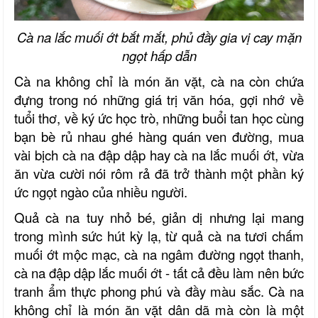
Cà na lắc muối ớt bắt mắt, phủ đầy gia vị cay mặn
ngọt hấp dẫn
Cà na không chỉ là món ăn vặt, cà na còn chứa
đựng trong nó những giá trị văn hóa, gợi nhớ về
tuổi thơ, về ký ức học trò, những buổi tan học cùng
bạn bè rủ nhau ghé hàng quán ven đường, mua
vài bịch cà na đập dập hay cà na lắc muối ớt, vừa
ăn vừa cười nói rôm rả đã trở thành một phần ký
ức ngọt ngào của nhiều người.
Quả cà na tuy nhỏ bé, giản dị nhưng lại mang
trong mình sức hút kỳ lạ, từ quả cà na tươi chấm
muối ớt mộc mạc, cà na ngâm đường ngọt thanh,
cà na đập dập lắc muối ớt - tất cả đều làm nên bức
tranh ẩm thực phong phú và đầy màu sắc. Cà na
không chỉ là món ăn vặt dân dã mà còn là một