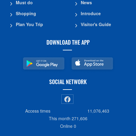
Must do
News
Shopping
Introduce
Plan You Trip
Visitor's Guide
DOWNLOAD THE APP
SOCIAL NETWORK
Access times
11,076,463
This month
271,606
Online
0