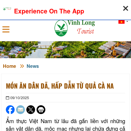
08-08-2026, 06:39:42
WEATHER
EXCHANGE RATE
Experience On The App
Sign in
Home
News
MÓN ĂN DÂN DÃ, HẤP DẪN TỪ QUẢ CÀ NA
09/10/2025
Ẩm thực Việt Nam từ lâu đã gắn liền với những
sản vật dân dã, mộc mạc nhưng lại chứa đựng cả