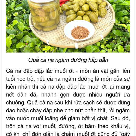
Quả cà na ngâm đường hấp dẫn
Cà na đập dập lắc muối ớt - món ăn vặt gắn liền
tuổi học trò, nếu cà na ngâm đường là món của sự
kiên nhẫn thì cà na đập dập lắc muối ớt lại mang
nét dân dã, nhanh gọn được nhiều người ưa
chuộng. Quả cà na sau khi rửa sạch sẽ được dùng
dao hoặc chày đập nhẹ cho nứt phần thịt, rồi ngâm
vào nước muối loãng để giảm bớt vị chát. Sau đó,
trộn cà na với muối, đường, ớt băm theo khẩu vị,
có khi chỉ đơn giản là chấm muối ớt cũng đủ “gây