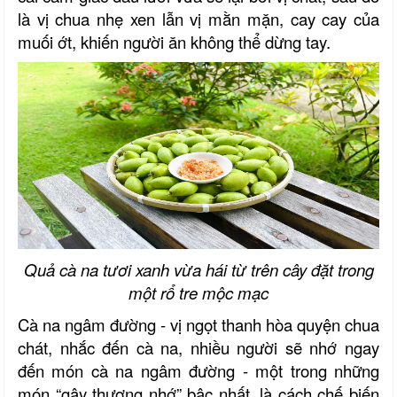
là vị chua nhẹ xen lẫn vị mằn mặn, cay cay của
muối ớt, khiến người ăn không thể dừng tay.
Quả cà na tươi xanh vừa hái từ trên cây đặt trong
một rổ tre mộc mạc
Cà na ngâm đường - vị ngọt thanh hòa quyện chua
chát, nhắc đến cà na, nhiều người sẽ nhớ ngay
đến món cà na ngâm đường - một trong những
món “gây thương nhớ” bậc nhất, là cách chế biến