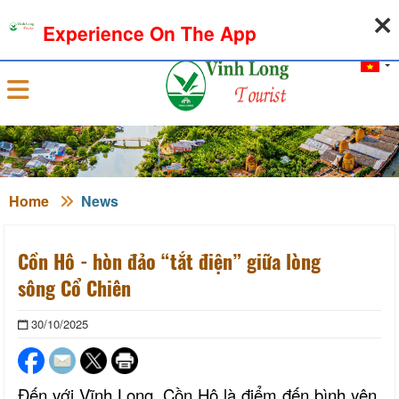
09-08-2026, 04:42:11
WEATHER
EXCHANGE RATE
Experience On The App
Sign in
Home
News
Cồn Hô - hòn đảo “tắt điện” giữa lòng
sông Cổ Chiên
30/10/2025
Đến với Vĩnh Long, Cồn Hô là điểm đến bình yên,