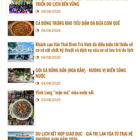
TRIỂN DU LỊCH BỀN VỮNG
06/08/2026
CÁ BÓNG TRỨNG KHO TIÊU ĐẬM ĐÀ BỮA CƠM QUÊ
06/08/2026
Khách sạn Văn Thái Bình Trà Vinh đủ điều kiện tối thiểu về
cơ sở vật chất kỹ thuật và dịch vụ của cơ sở lưu trú du lịch
06/08/2026
GỎI GÀ BÔNG BẦN (HOA BẦN) - HƯƠNG VỊ MIỀN SÔNG
NƯỚC
04/08/2026
Vĩnh Long “mặn mà” mùa nước nổi
03/08/2026
DU LỊCH KẾT HỢP GIÁO DỤC - GIÁ TRỊ LAN TỎA TỪ TRẠI HÈ
PHƯƠNG NAM NĂM 2026