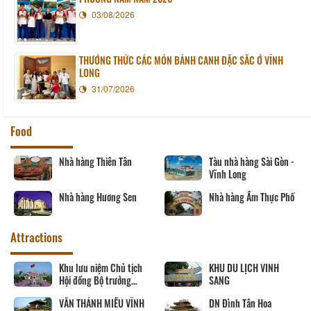
03/08/2026
THƯỞNG THỨC CÁC MÓN BÁNH CANH ĐẶC SẮC Ở VĨNH
LONG
31/07/2026
Food
Nhà hàng Thiên Tân
Tàu nhà hàng Sài Gòn -
Vĩnh Long
Nhà hàng Hương Sen
Nhà hàng Ẩm Thực Phố
Attractions
Khu lưu niệm Chủ tịch
KHU DU LỊCH VINH
Hội đồng Bộ trưởng
SANG
Phạm Hùng
VĂN THÁNH MIẾU VĨNH
DN Đình Tân Hoa