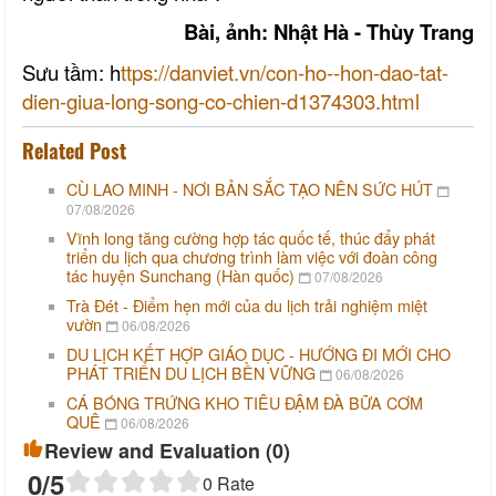
Bài, ảnh:
Nhật Hà - Thùy Trang
Sưu tầm:
h
ttps://danviet.vn/con-ho--hon-dao-tat-
dien-giua-long-song-co-chien-d1374303.html
Related Post
CÙ LAO MINH - NƠI BẢN SẮC TẠO NÊN SỨC HÚT
07/08/2026
Vĩnh long tăng cường hợp tác quốc tế, thúc đẩy phát
triển du lịch qua chương trình làm việc với đoàn công
tác huyện Sunchang (Hàn quốc)
07/08/2026
Trà Đét - Điểm hẹn mới của du lịch trải nghiệm miệt
vườn
06/08/2026
DU LỊCH KẾT HỢP GIÁO DỤC - HƯỚNG ĐI MỚI CHO
PHÁT TRIỂN DU LỊCH BỀN VỮNG
06/08/2026
CÁ BÓNG TRỨNG KHO TIÊU ĐẬM ĐÀ BỮA CƠM
QUÊ
06/08/2026
Review and Evaluation (
0
)
0
/5
0
Rate