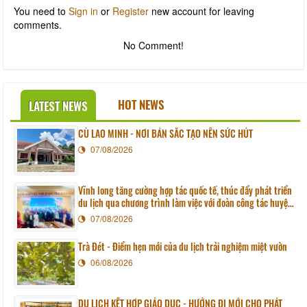
You need to
Sign in
or
Register
new account for leaving
comments.
No Comment!
HOT NEWS
LATEST NEWS
CÙ LAO MINH - NƠI BẢN SẮC TẠO NÊN SỨC HÚT
07/08/2026
Vĩnh long tăng cường hợp tác quốc tế, thúc đẩy phát triển
du lịch qua chương trình làm việc với đoàn công tác huyện
Sunchang (Hàn quốc)
07/08/2026
Trà Đét - Điểm hẹn mới của du lịch trải nghiệm miệt vườn
06/08/2026
DU LỊCH KẾT HỢP GIÁO DỤC - HƯỚNG ĐI MỚI CHO PHÁT