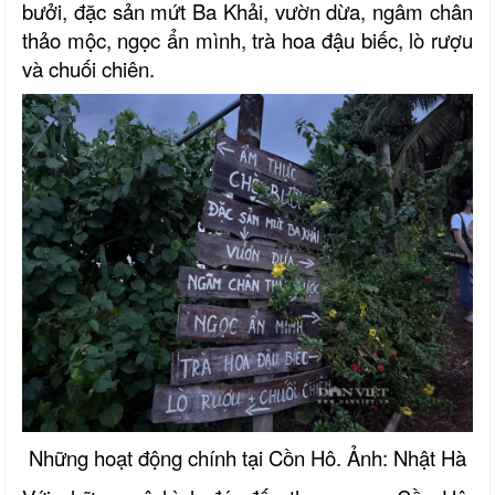
bưởi, đặc sản mứt Ba Khải, vườn dừa, ngâm chân
thảo mộc, ngọc ẩn mình, trà hoa đậu biếc, lò rượu
và chuối chiên.
Những hoạt động chính tại Cồn Hô. Ảnh: Nhật Hà