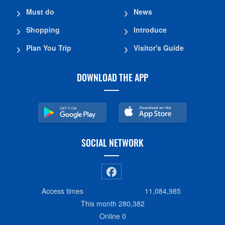
Must do
News
Shopping
Introduce
Plan You Trip
Visitor's Guide
DOWNLOAD THE APP
SOCIAL NETWORK
Access times
11,084,985
This month
280,382
Online
0