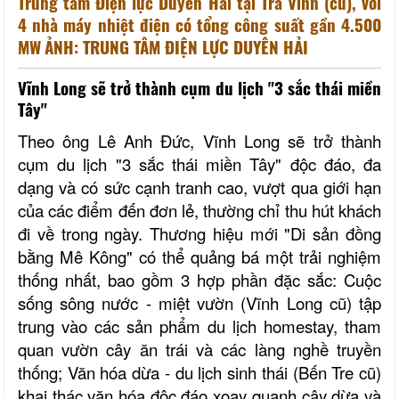
Trung tâm Điện lực Duyên Hải tại Trà Vinh (cũ), với
4 nhà máy nhiệt điện có tổng công suất gần 4.500
MW
ẢNH: TRUNG TÂM ĐIỆN LỰC DUYÊN HẢI
Vĩnh Long sẽ trở thành cụm du lịch "3 sắc thái miền
Tây"
Theo ông Lê Anh Đức, Vĩnh Long sẽ trở thành
cụm du lịch "3 sắc thái miền Tây" độc đáo, đa
dạng và có sức cạnh tranh cao, vượt qua giới hạn
của các điểm đến đơn lẻ, thường chỉ thu hút khách
đi về trong ngày. Thương hiệu mới "Di sản đồng
bằng Mê Kông" có thể quảng bá một trải nghiệm
thống nhất, bao gồm 3 hợp phần đặc sắc: Cuộc
sống sông nước - miệt vườn (Vĩnh Long cũ) tập
trung vào các sản phẩm du lịch homestay, tham
quan vườn cây ăn trái và các làng nghề truyền
thống; Văn hóa dừa - du lịch sinh thái (Bến Tre cũ)
khai thác văn hóa độc đáo xoay quanh cây dừa và