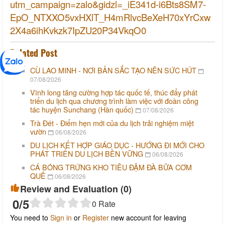
utm_campaign=zalo&gidzl=_iE341d-i6Bts8SM7-
EpO_NTXXO5vxHXlT_H4mRlvcBeXeH70xYrCxw
2X4a6ihKvkzk7IpZU20P34VkqO0
Related Post
CÙ LAO MINH - NƠI BẢN SẮC TẠO NÊN SỨC HÚT
07/08/2026
Vĩnh long tăng cường hợp tác quốc tế, thúc đẩy phát
triển du lịch qua chương trình làm việc với đoàn công
tác huyện Sunchang (Hàn quốc)
07/08/2026
Trà Đét - Điểm hẹn mới của du lịch trải nghiệm miệt
vườn
06/08/2026
DU LỊCH KẾT HỢP GIÁO DỤC - HƯỚNG ĐI MỚI CHO
PHÁT TRIỂN DU LỊCH BỀN VỮNG
06/08/2026
CÁ BÓNG TRỨNG KHO TIÊU ĐẬM ĐÀ BỮA CƠM
QUÊ
06/08/2026
Review and Evaluation (
0
)
0
/5
0
Rate
You need to
Sign in
or
Register
new account for leaving