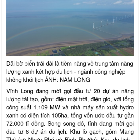
Dải bờ biển trải dài là tiềm năng về trung tâm năng
lượng xanh kết hợp du lịch - ngành công nghiệp
không khói lịch
ẢNH: NAM LONG
Vĩnh Long đang mời gọi đầu tư 20 dự án năng
lượng tái tạo, gồm: điện mặt trời, điện gió, với tổng
công suất 1.109 MW và nhà máy sản xuất hydro
xanh có diện tích 105ha, tổng vốn ước đầu tư gần
72.000 tỉ đồng. Song song đó, tỉnh đang mời gọi
đầu tư 6 dự án du lịch: Khu lò gạch, gốm Mang
Thít (xã Nhơn Phú và Bình Phước); Khu du lịch -