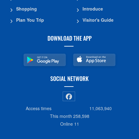
Shopping
Introduce
Plan You Trip
Visitor's Guide
DOWNLOAD THE APP
SOCIAL NETWORK
Access times
11,063,940
This month
258,598
Online
11