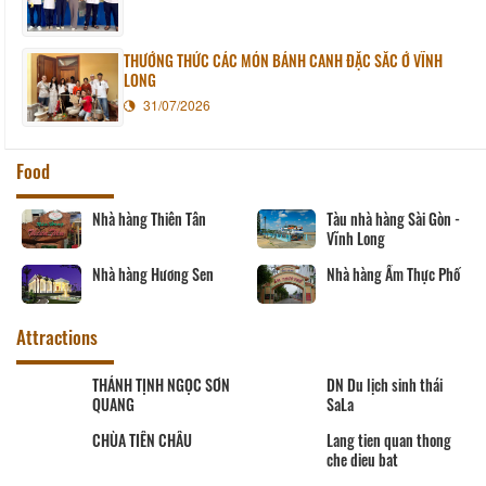
THƯỞNG THỨC CÁC MÓN BÁNH CANH ĐẶC SẮC Ở VĨNH
LONG
31/07/2026
Food
Nhà hàng Thiên Tân
Tàu nhà hàng Sài Gòn -
Vĩnh Long
Nhà hàng Hương Sen
Nhà hàng Ẩm Thực Phố
Attractions
THÁNH TỊNH NGỌC SƠN
DN Du lịch sinh thái
QUANG
SaLa
CHÙA TIÊN CHÂU
Lang tien quan thong
che dieu bat