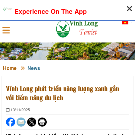
07-08-2026, 09:46:57
WEATHER
EXCHANGE RATE
Experience On The App
Sign in
Home
News
Vĩnh Long phát triển năng lượng xanh gắn
với tiềm năng du lịch
13/11/2025