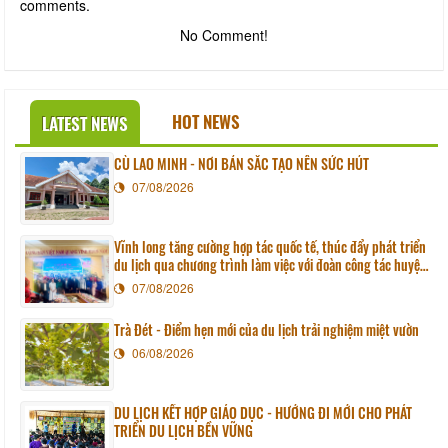
comments.
No Comment!
HOT NEWS
LATEST NEWS
CÙ LAO MINH - NƠI BẢN SẮC TẠO NÊN SỨC HÚT
07/08/2026
Vĩnh long tăng cường hợp tác quốc tế, thúc đẩy phát triển
du lịch qua chương trình làm việc với đoàn công tác huyện
Sunchang (Hàn quốc)
07/08/2026
Trà Đét - Điểm hẹn mới của du lịch trải nghiệm miệt vườn
06/08/2026
DU LỊCH KẾT HỢP GIÁO DỤC - HƯỚNG ĐI MỚI CHO PHÁT
TRIỂN DU LỊCH BỀN VỮNG