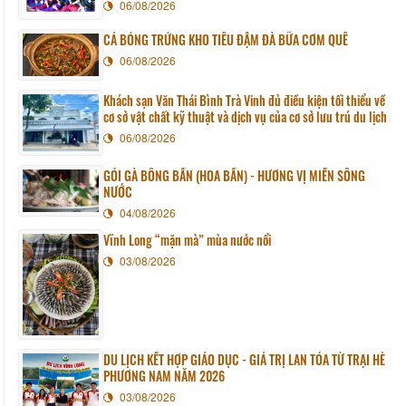
06/08/2026
CÁ BÓNG TRỨNG KHO TIÊU ĐẬM ĐÀ BỮA CƠM QUÊ
06/08/2026
Khách sạn Văn Thái Bình Trà Vinh đủ điều kiện tối thiểu về
cơ sở vật chất kỹ thuật và dịch vụ của cơ sở lưu trú du lịch
06/08/2026
GỎI GÀ BÔNG BẦN (HOA BẦN) - HƯƠNG VỊ MIỀN SÔNG
NƯỚC
04/08/2026
Vĩnh Long “mặn mà” mùa nước nổi
03/08/2026
DU LỊCH KẾT HỢP GIÁO DỤC - GIÁ TRỊ LAN TỎA TỪ TRẠI HÈ
PHƯƠNG NAM NĂM 2026
03/08/2026