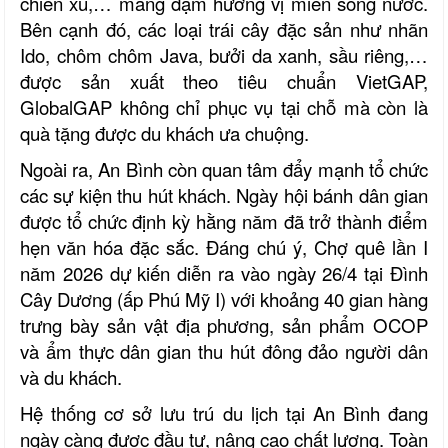
chiên xù,… mang đậm hương vị miền sông nước.
Bên cạnh đó, các loại trái cây đặc sản như nhãn
Ido, chôm chôm Java, bưởi da xanh, sầu riêng,…
được sản xuất theo tiêu chuẩn VietGAP,
GlobalGAP không chỉ phục vụ tại chỗ mà còn là
quà tặng được du khách ưa chuộng.
Ngoài ra, An Bình còn quan tâm đẩy mạnh tổ chức
các sự kiện thu hút khách. Ngày hội bánh dân gian
được tổ chức định kỳ hằng năm đã trở thành điểm
hẹn văn hóa đặc sắc. Đáng chú ý, Chợ quê lần I
năm 2026 dự kiến diễn ra vào ngày 26/4 tại Đình
Cây Dương (ấp Phú Mỹ I) với khoảng 40 gian hàng
trưng bày sản vật địa phương, sản phẩm OCOP
và ẩm thực dân gian thu hút đông đảo người dân
và du khách.
Hệ thống cơ sở lưu trú du lịch tại An Bình đang
ngày càng được đầu tư, nâng cao chất lượng. Toàn