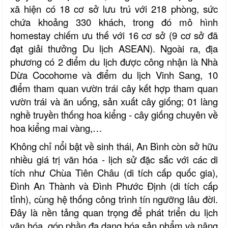
xã hiện có 18 cơ sở lưu trú với 218 phòng, sức
chứa khoảng 330 khách, trong đó mô hình
homestay chiếm ưu thế với 16 cơ sở (9 cơ sở đã
đạt giải thưởng Du lịch ASEAN). Ngoài ra, địa
phương có 2 điểm du lịch được công nhận là Nhà
Dừa Cocohome và điểm du lịch Vinh Sang, 10
điểm tham quan vườn trái cây kết hợp tham quan
vườn trái và ăn uống, sản xuất cây giống; 01 làng
nghề truyền thống hoa kiểng - cây giống chuyên về
hoa kiểng mai vàng,…
Không chỉ nổi bật về sinh thái, An Bình còn sở hữu
nhiều giá trị văn hóa - lịch sử đặc sắc với các di
tích như Chùa Tiên Châu (di tích cấp quốc gia),
Đình An Thành và Đình Phước Định (di tích cấp
tỉnh), cùng hệ thống công trình tín ngưỡng lâu đời.
Đây là nền tảng quan trọng để phát triển du lịch
văn hóa, góp phần đa dạng hóa sản phẩm và nâng