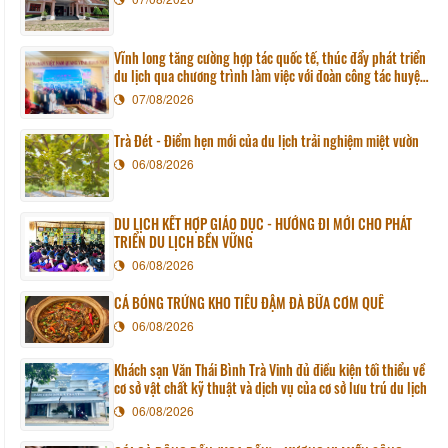
Vĩnh long tăng cường hợp tác quốc tế, thúc đẩy phát triển
du lịch qua chương trình làm việc với đoàn công tác huyện
Sunchang (Hàn quốc)
07/08/2026
Trà Đét - Điểm hẹn mới của du lịch trải nghiệm miệt vườn
06/08/2026
DU LỊCH KẾT HỢP GIÁO DỤC - HƯỚNG ĐI MỚI CHO PHÁT
TRIỂN DU LỊCH BỀN VỮNG
06/08/2026
CÁ BÓNG TRỨNG KHO TIÊU ĐẬM ĐÀ BỮA CƠM QUÊ
06/08/2026
Khách sạn Văn Thái Bình Trà Vinh đủ điều kiện tối thiểu về
cơ sở vật chất kỹ thuật và dịch vụ của cơ sở lưu trú du lịch
06/08/2026