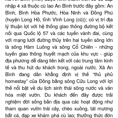
nhập 4 xã thuộc cù lao An Bình trước đây gồm: An
Bình, Bình Hòa Phước, Hòa Ninh và Đồng Phú
(huyện Long Hồ, tỉnh Vĩnh Long (cũ)); có vị trí địa
lý thuận lợi với hệ thống giao thông đường bộ kết
nối qua Quốc lộ 57 và các tuyến vành đai, cùng
với mạng lưới đường thủy trên hai tuyến sông lớn
là sông Hàm Luông và sông Cổ Chiên - những
tuyến giao thông huyết mạch của khu vực - giúp
địa phương dễ dàng liên kết với các trung tâm kinh
tế và thu hút du khách trong, ngoài nước.
Xã An
Bình đang dần khẳng định vị thế “thủ phủ
homestay” của Đồng bằng sông Cửu Long với lợi
thế nổi bật về du lịch sinh thái sông nước và văn
hóa miệt vườn. Du khách đến đây được trải
nghiệm đời sống bản địa qua các hoạt động như
tham quan vườn trái cây, chèo xuồng, tát mương
bắt cá, đạp xe khám phá cù lao; thưởng thức đờn