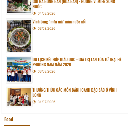
GỎI GÀ BÔNG BẦN (HOA BẦN) - HƯƠNG VỊ MIỀN SÔNG
NƯỚC
04/08/2026
Vĩnh Long “mặn mà” mùa nước nổi
03/08/2026
DU LỊCH KẾT HỢP GIÁO DỤC - GIÁ TRỊ LAN TỎA TỪ TRẠI HÈ
PHƯƠNG NAM NĂM 2026
03/08/2026
THƯỞNG THỨC CÁC MÓN BÁNH CANH ĐẶC SẮC Ở VĨNH
LONG
31/07/2026
Food