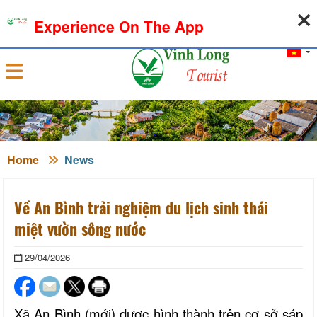
09-08-2026, 09:44:53
WEATHER
EXCHANGE RATE
Experience On The App
Sign in
Home
News
Về An Bình trải nghiệm du lịch sinh thái
miệt vườn sông nước
29/04/2026
Xã An Bình (mới) được hình thành trên cơ sở sáp