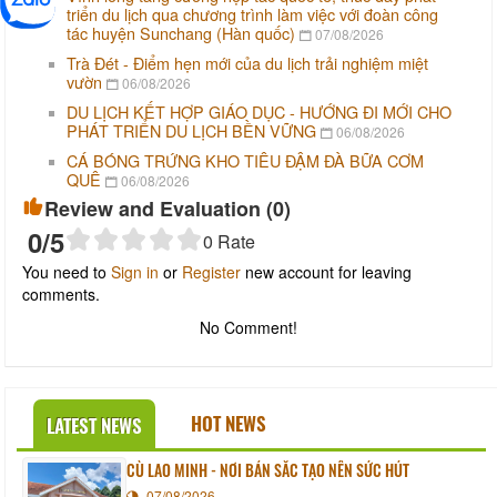
triển du lịch qua chương trình làm việc với đoàn công
tác huyện Sunchang (Hàn quốc)
07/08/2026
Trà Đét - Điểm hẹn mới của du lịch trải nghiệm miệt
vườn
06/08/2026
DU LỊCH KẾT HỢP GIÁO DỤC - HƯỚNG ĐI MỚI CHO
PHÁT TRIỂN DU LỊCH BỀN VỮNG
06/08/2026
CÁ BÓNG TRỨNG KHO TIÊU ĐẬM ĐÀ BỮA CƠM
QUÊ
06/08/2026
Review and Evaluation (
0
)
0
/5
0
Rate
You need to
Sign in
or
Register
new account for leaving
comments.
No Comment!
HOT NEWS
LATEST NEWS
CÙ LAO MINH - NƠI BẢN SẮC TẠO NÊN SỨC HÚT
07/08/2026