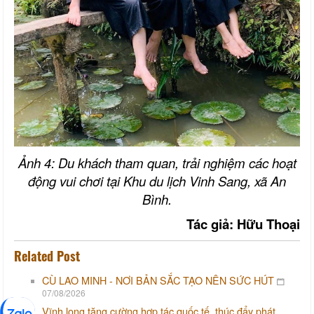
Ảnh 4: Du khách tham quan, trải nghiệm các hoạt
động vui chơi tại Khu du lịch Vinh Sang, xã An
Bình.
Tác giả: Hữu Thoại
Related Post
CÙ LAO MINH - NƠI BẢN SẮC TẠO NÊN SỨC HÚT
07/08/2026
Vĩnh long tăng cường hợp tác quốc tế, thúc đẩy phát