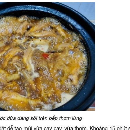
ớc dừa đang sôi trên bếp thơm lừng
i đất để tạo mùi vừa cay cay, vừa thơm. Khoảng 15 phút s