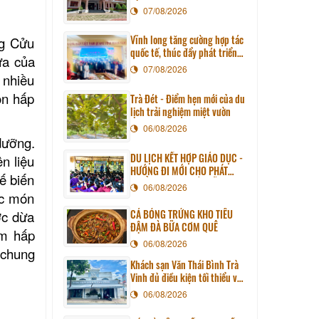
07/08/2026
Vĩnh long tăng cường hợp tác
ng Cửu
quốc tế, thúc đẩy phát triển
ừa của
du lịch qua chương trình làm
07/08/2026
 nhiều
việc với đoàn công tác huyện
Sunchang (Hàn quốc)
on hấp
Trà Đét - Điểm hẹn mới của du
lịch trải nghiệm miệt vườn
06/08/2026
dưỡng.
DU LỊCH KẾT HỢP GIÁO DỤC -
n liệu
HƯỚNG ĐI MỚI CHO PHÁT
ế biến
TRIỂN DU LỊCH BỀN VỮNG
06/08/2026
ác món
CÁ BÓNG TRỨNG KHO TIÊU
ớc dừa
ĐẬM ĐÀ BỮA CƠM QUÊ
ôm hấp
06/08/2026
 chung
Khách sạn Văn Thái Bình Trà
Vinh đủ điều kiện tối thiểu về
cơ sở vật chất kỹ thuật và
06/08/2026
dịch vụ của cơ sở lưu trú du
lịch