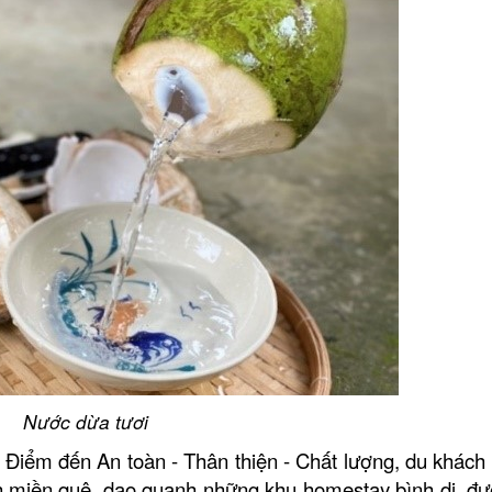
Nước dừa tươi
, Điểm đến An toàn - Thân thiện - Chất lượng, du khách
h miền quê,
dạo quanh những khu homestay bình dị, đư