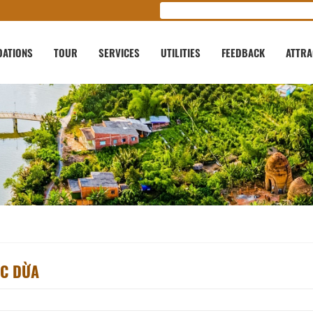
ATIONS
TOUR
SERVICES
UTILITIES
FEEDBACK
ATTRA
ỚC DỪA