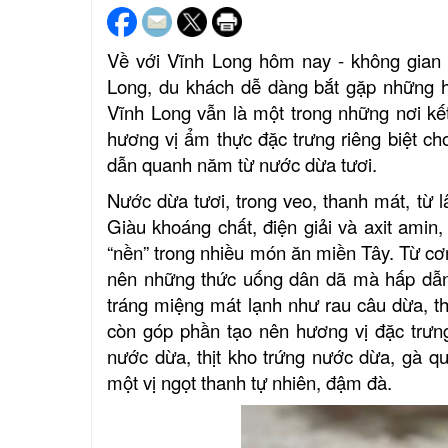
Về với Vĩnh Long hôm nay - không gian
Long, du khách dễ dàng bắt gặp những h
Vĩnh Long vẫn là một trong những nơi kết 
hương vị ẩm thực đặc trưng riêng biệt 
dẫn quanh năm từ nước dừa tươi.
Nước dừa tươi, trong veo, thanh mát, từ l
Giàu khoáng chất, điện giải và axit amin
“nền” trong nhiều món ăn miền Tây. Từ c
nên những thức uống dân dã mà hấp dẫn
tráng miệng mát lạnh như rau câu dừa, t
còn góp phần tạo nên hương vị đặc trưn
nước dừa, thịt kho trứng nước dừa, gà q
một vị ngọt thanh tự nhiên, đậm đà.