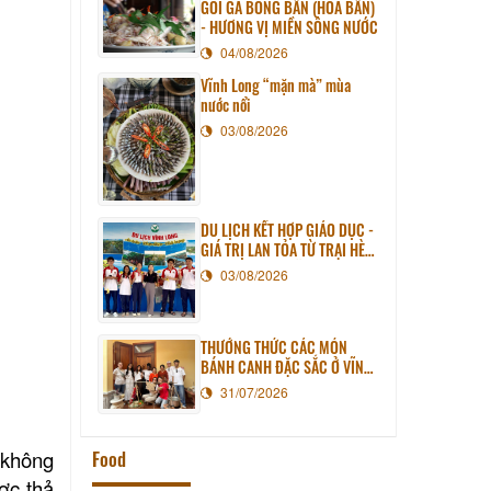
GỎI GÀ BÔNG BẦN (HOA BẦN)
- HƯƠNG VỊ MIỀN SÔNG NƯỚC
04/08/2026
Vĩnh Long “mặn mà” mùa
nước nổi
03/08/2026
DU LỊCH KẾT HỢP GIÁO DỤC -
GIÁ TRỊ LAN TỎA TỪ TRẠI HÈ
PHƯƠNG NAM NĂM 2026
03/08/2026
THƯỞNG THỨC CÁC MÓN
BÁNH CANH ĐẶC SẮC Ở VĨNH
LONG
31/07/2026
 không
Food
ợc thả