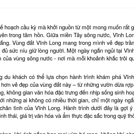
ế hoạch cầu kỳ mà khởi nguồn từ một mong muốn rất gi
nh yên trong tâm hồn. Giữa miền Tây sông nước, Vĩnh Lo
ắng. Vùng đất Vĩnh Long mang trong mình vẻ đẹp trầ
 đủ sức níu giữ lòng người. Một ngày ngắn ngủi tại Vĩn
 của vùng sông nước - nơi mà mỗi khoảnh khắc trôi q
ng du khách có thể lựa chọn hành trình khám phá Vĩn
 hơn vẻ đẹp của vùng đất này – từ những vườn dừa rợp
ống, không gian văn hóa đặc trưng đến nhịp sống sinh hoạ
ới những ai không có nhiều thời gian, chỉ một ngày ngắ
ân tình của Vĩnh Long. Hành trình dưới đây là gợi ý
nh thái, giá trị văn hóa và ẩm thực đặc sắc trong quỹ th
hàng, khi ánh nắng ban mai vừa hé rạng,
không khí còn