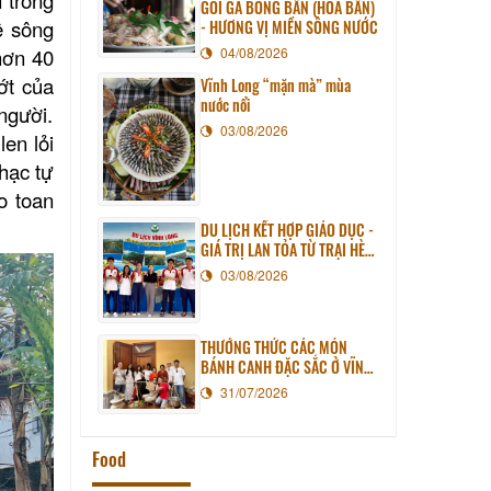
GỎI GÀ BÔNG BẦN (HOA BẦN)
ê sông
- HƯƠNG VỊ MIỀN SÔNG NƯỚC
hơn 40
04/08/2026
ớt của
Vĩnh Long “mặn mà” mùa
nước nổi
người.
03/08/2026
en lỏi
nhạc tự
o toan
DU LỊCH KẾT HỢP GIÁO DỤC -
GIÁ TRỊ LAN TỎA TỪ TRẠI HÈ
PHƯƠNG NAM NĂM 2026
03/08/2026
THƯỞNG THỨC CÁC MÓN
BÁNH CANH ĐẶC SẮC Ở VĨNH
LONG
31/07/2026
Food