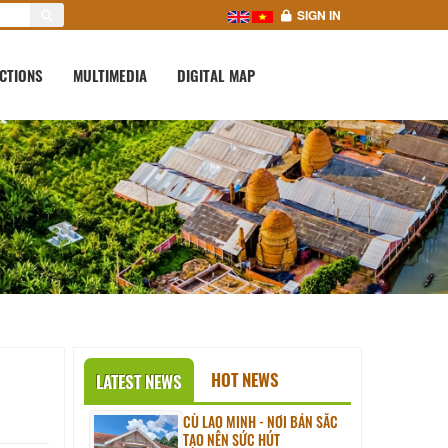
SIGN IN
CTIONS
MULTIMEDIA
DIGITAL MAP
HOT NEWS
LATEST NEWS
CÙ LAO MINH - NƠI BẢN SẮC
TẠO NÊN SỨC HÚT