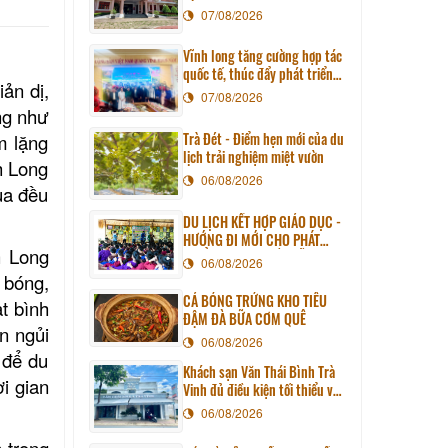
07/08/2026
Vĩnh long tăng cường hợp tác
quốc tế, thúc đẩy phát triển
ản dị,
du lịch qua chương trình làm
07/08/2026
việc với đoàn công tác huyện
ng như
Sunchang (Hàn quốc)
Trà Đét - Điểm hẹn mới của du
m lặng
lịch trải nghiệm miệt vườn
h Long
06/08/2026
ua đều
DU LỊCH KẾT HỢP GIÁO DỤC -
HƯỚNG ĐI MỚI CHO PHÁT
h Long
TRIỂN DU LỊCH BỀN VỮNG
06/08/2026
 bóng,
CÁ BÓNG TRỨNG KHO TIÊU
t bình
ĐẬM ĐÀ BỮA CƠM QUÊ
n ngủi
06/08/2026
 để du
Khách sạn Văn Thái Bình Trà
ời gian
Vinh đủ điều kiện tối thiểu về
cơ sở vật chất kỹ thuật và
06/08/2026
dịch vụ của cơ sở lưu trú du
lịch
 trong