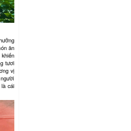
thưởng
món ăn
 khiến
g tươi
ơng vị
 người
là cái