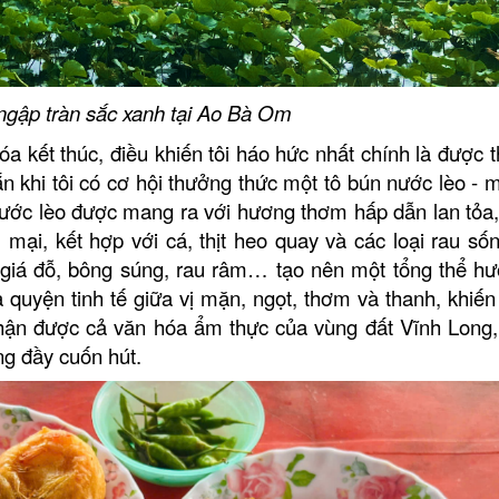
gập tràn sắc xanh tại Ao Bà Om
a kết thúc, điều khiến tôi háo hức nhất chính là được 
 khi tôi có cơ hội thưởng thức một tô bún nước lèo - 
ước lèo được mang ra với hương thơm hấp dẫn lan tỏa,
mại, kết hợp với cá, thịt heo quay và các loại rau sốn
giá đỗ, bông súng, rau râm… tạo nên một tổng thể hư
quyện tinh tế giữa vị mặn, ngọt, thơm và thanh, khiến
ận được cả văn hóa ẩm thực của vùng đất Vĩnh Long, 
g đầy cuốn hút.