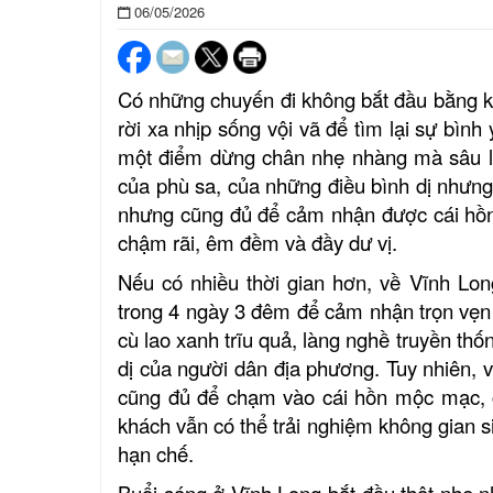
06/05/2026
Có những chuyến đi không bắt đầu bằng k
rời xa nhịp sống vội vã để tìm lại sự bì
một điểm dừng chân nhẹ nhàng mà sâu l
của phù sa, của những điều bình dị nhưng
nhưng cũng đủ để cảm nhận được cái hồn
chậm rãi, êm đềm và đầy dư vị.
Nếu có nhiều thời gian hơn, về Vĩnh Lo
trong 4 ngày 3 đêm để cảm nhận trọn vẹn
cù lao xanh trĩu quả, làng nghề truyền th
dị của người dân địa phương. Tuy nhiên, v
cũng đủ để chạm vào cái hồn mộc mạc, ch
khách vẫn có thể trải nghiệm không gian si
hạn chế.
Buổi sáng ở Vĩnh Long bắt đầu thật nhẹ n