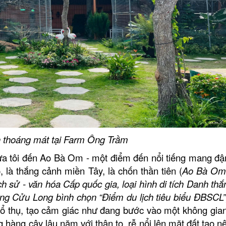
Nhà hàng Thiên Tân
Nhà hàng Hương S
Nhà hàng Ngân Vin
Nhà hàng Ẩm Thực 
 thoáng mát tại Farm Ông Trầm
đưa tôi đến Ao Bà Om - một điểm đến nổi tiếng mang đ
à thắng cảnh miền Tây, là chốn thần tiên (
Ao Bà Om
ch sử - văn hóa Cấp quốc gia, loại hình di tích Danh th
ng Cửu Long bình chọn “Điểm du lịch tiêu biểu ĐBSCL”
 thụ, tạo cảm giác như đang bước vào một không gia
ng hàng cây lâu năm với thân to, rễ nổi lên mặt đất tạo 