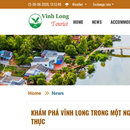
09-08-2026, 12:12:51
Weather
Exchange rate
HOME
NEWS
ACCOMMOD
Home
News
KHÁM PHÁ VĨNH LONG TRONG MỘT NGÀ
THỰC