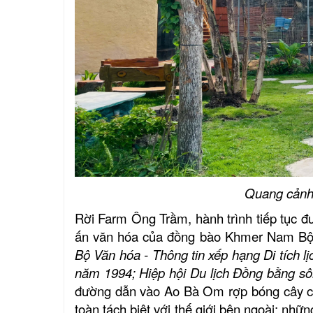
Quang cảnh
Rời Farm Ông Trầm, hành trình tiếp tục 
ấn văn hóa của đồng bào Khmer Nam Bộ, l
Bộ Văn hóa - Thông tin xếp hạng Di tích lị
năm 1994; Hiệp hội Du lịch Đồng bằng sô
đường dẫn vào Ao Bà Om rợp bóng cây cổ
toàn tách biệt với thế giới bên ngoài; nhữ