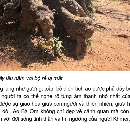
y lâu năm với bộ rễ lạ mắt
g lặng như gương, toàn bộ diện tích ao được phủ đầy b
người ta có thể nghe rõ từng âm thanh nhỏ nhất của
ợc sự giao hòa giữa con người và thiên nhiên, giữa hi
lâu đời. Ao Bà Om không chỉ đẹp về cảnh quan mà cò
iền với đời sống tinh thần và tín ngưỡng của người Khmer