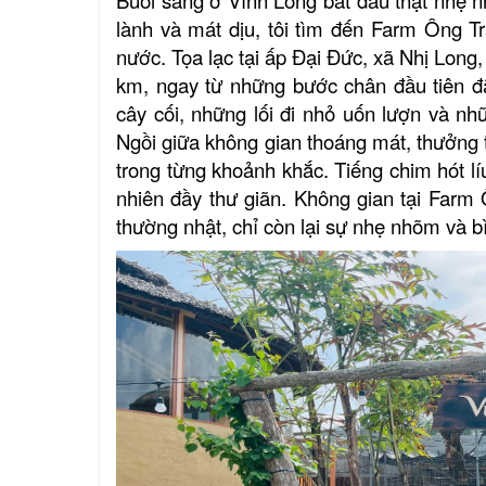
lành và mát dịu, tôi tìm đến Farm Ông 
nước. Tọa lạc tại
ấp Đại Đức, xã Nhị Long,
km,
n
gay từ những bước chân đầu tiên đ
cây cối, những lối đi nhỏ uốn lượn và nh
Ngồi giữa không gian thoáng mát, thưởng t
trong từng khoảnh khắc. Tiếng chim hót líu
nhiên đầy thư giãn. Không gian tại Farm
thường nhật, chỉ còn lại sự nhẹ nhõm và b