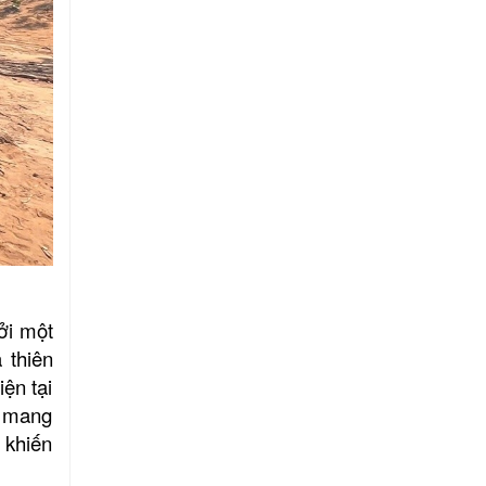
ởi một
 thiên
ện tại
n mang
, khiến