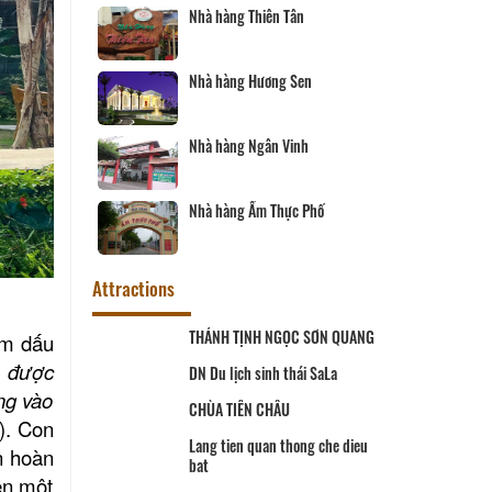
Nhà hàng Phương Thủy
en
Tàu nhà hàng Sài Gòn - Vĩnh
Long
h
Nhà hàng Song Thảo
Phố
Nhà hàng Sáu Tú
Attractions
Khu tưởng niệm cố Thủ tướng Võ
ậm dấu
Văn Kiệt
 được
ắng vào
BẢO TÀNG VĨNH LONG
).
Con
n hoàn
Khu lưu niệm Giáo sư, Viện sĩ
nên một
Trần Đại Nghĩa