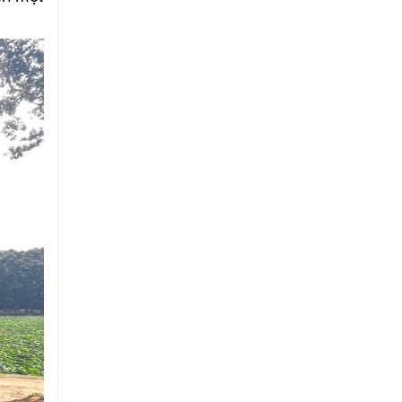
Hộ kinh doanh CocoHome