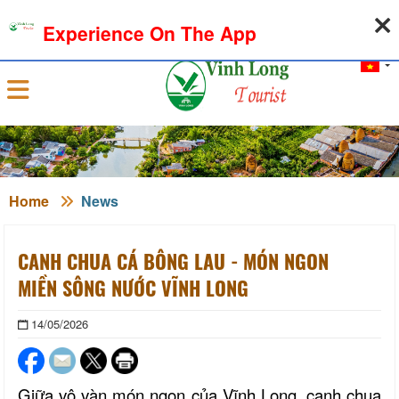
08-08-2026, 02:01:00
WEATHER
EXCHANGE RATE
Experience On The App
Sign in
Home
News
CANH CHUA CÁ BÔNG LAU - MÓN NGON
MIỀN SÔNG NƯỚC VĨNH LONG
14/05/2026
Giữa vô vàn món ngon của
Vĩnh Long
, canh chua