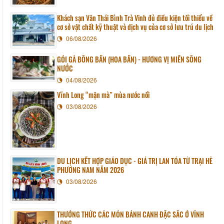
Khách sạn Văn Thái Bình Trà Vinh đủ điều kiện tối thiểu về
cơ sở vật chất kỹ thuật và dịch vụ của cơ sở lưu trú du lịch
06/08/2026
GỎI GÀ BÔNG BẦN (HOA BẦN) - HƯƠNG VỊ MIỀN SÔNG
NƯỚC
04/08/2026
Vĩnh Long “mặn mà” mùa nước nổi
03/08/2026
DU LỊCH KẾT HỢP GIÁO DỤC - GIÁ TRỊ LAN TỎA TỪ TRẠI HÈ
PHƯƠNG NAM NĂM 2026
03/08/2026
THƯỞNG THỨC CÁC MÓN BÁNH CANH ĐẶC SẮC Ở VĨNH
LONG