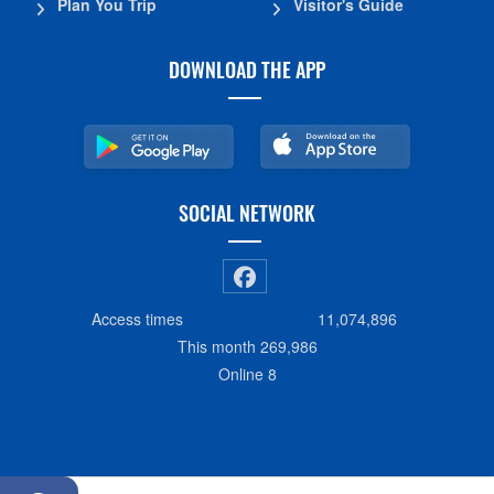
Plan You Trip
Visitor's Guide
DOWNLOAD THE APP
SOCIAL NETWORK
Access times
11,074,896
This month
269,986
Online
8