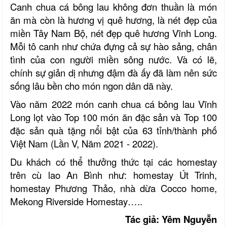
Canh chua cá bông lau không đơn thuần là món
ăn mà còn là hương vị quê hương, là nét đẹp của
miền Tây Nam Bộ
, nét đẹp quê hương Vĩnh Long
.
Mỗi tô canh như chứa đựng cả sự hào sảng, chân
tình của con người miền sông nước. Và có lẽ,
chính sự giản dị nhưng đậm đà ấy đã làm nên sức
sống lâu bền cho món ngon dân dã này.
Vào năm 2022 món canh chua cá bông lau Vĩnh
Long lọt vào
Top 100 món ăn đặc sản và Top 100
đặc sản quà tặng nổi bật của 63 tỉnh/
t
hành phố
Việt Nam (Lần V, Năm 2021 - 2022)
.
Du khách có thể thưởng thức tại các homestay
trên cù lao An Bình như: homestay Út Trinh,
homestay Phương Thảo,
nhà dừa Cocco home
,
Mekong Riverside Homestay…..
Tác giả: Yêm Nguyễn