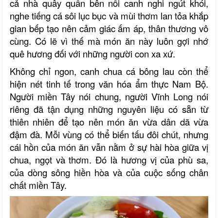
cả nhà quây quần bên nồi canh nghi ngút khói,
nghe tiếng cá sôi lục bục và mùi thơm lan tỏa khắp
gian bếp tạo nên cảm giác ấm áp, thân thương vô
cùng. Có lẽ vì thế mà món ăn này luôn gợi nhớ
quê hương đối với những người con xa xứ.
Không chỉ ngon, canh chua cá bông lau còn thể
hiện nét tinh tế trong văn hóa ẩm thực Nam Bộ.
Người miền Tây
nói chung, người Vĩnh Long nói
riêng đã
tận dụng những nguyên liệu có sẵn từ
thiên nhiên để tạo nên món ăn vừa dân dã vừa
đậm đà. Mỗi vùng có thể biến tấu đôi chút, nhưng
cái hồn của món ăn vẫn nằm ở sự hài hòa giữa vị
chua, ngọt và thơm. Đó là hương vị của phù sa,
của dòng sông hiền hòa và của cuộc sống chân
chất miền Tây.