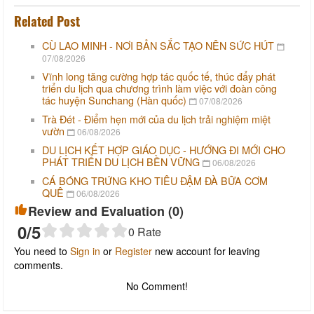
Related Post
CÙ LAO MINH - NƠI BẢN SẮC TẠO NÊN SỨC HÚT
07/08/2026
Vĩnh long tăng cường hợp tác quốc tế, thúc đẩy phát
triển du lịch qua chương trình làm việc với đoàn công
tác huyện Sunchang (Hàn quốc)
07/08/2026
Trà Đét - Điểm hẹn mới của du lịch trải nghiệm miệt
vườn
06/08/2026
DU LỊCH KẾT HỢP GIÁO DỤC - HƯỚNG ĐI MỚI CHO
PHÁT TRIỂN DU LỊCH BỀN VỮNG
06/08/2026
CÁ BÓNG TRỨNG KHO TIÊU ĐẬM ĐÀ BỮA CƠM
QUÊ
06/08/2026
Review and Evaluation (
0
)
0
/5
0
Rate
You need to
Sign in
or
Register
new account for leaving
comments.
No Comment!