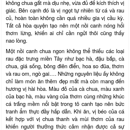
không chua gắt mà dịu nhẹ, vừa đủ để kích thích vị
giác. Bên cạnh đó là vị ngọt tự nhiên từ cá và rau
củ, hoàn toàn không cần quá nhiều gia vị cầu kỳ.
Tất cả hòa quyện tạo nên một nồi canh nóng hổi
thơm lừng, khiến ai chỉ cần ngửi thôi cũng thấy
nao lòng.
Một nồi canh chua ngon không thể thiếu các loại
rau đặc trưng miền Tây như bạc hà, đậu bắp, cà
chua, giá sống,
bông điên điển, hoa so đũa,
thơm
và rau om, ngò gai
…
. Những nguyên liệu ấy không
chỉ làm món ăn thêm đẹp mắt mà còn mang đến
hương vị hài hòa. Màu đỏ của cà chua, màu xanh
của bạc hà, màu vàng của thơm cùng những khúc
cá trắng mềm nổi bật trong tô canh tạo nên bức
tranh ẩm thực đầy hấp dẫn. Khi ăn, vị béo của cá
kết hợp với vị chua thanh và mùi thơm của rau
khiến người thưởng thức cảm nhận được cả sự