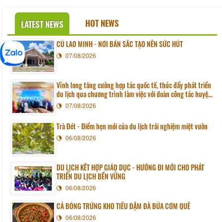
HOT NEWS
LATEST NEWS
CÙ LAO MINH - NƠI BẢN SẮC TẠO NÊN SỨC HÚT
07/08/2026
Vĩnh long tăng cường hợp tác quốc tế, thúc đẩy phát triển
du lịch qua chương trình làm việc với đoàn công tác huyện
Sunchang (Hàn quốc)
07/08/2026
Trà Đét - Điểm hẹn mới của du lịch trải nghiệm miệt vườn
06/08/2026
DU LỊCH KẾT HỢP GIÁO DỤC - HƯỚNG ĐI MỚI CHO PHÁT
TRIỂN DU LỊCH BỀN VỮNG
06/08/2026
CÁ BÓNG TRỨNG KHO TIÊU ĐẬM ĐÀ BỮA CƠM QUÊ
06/08/2026