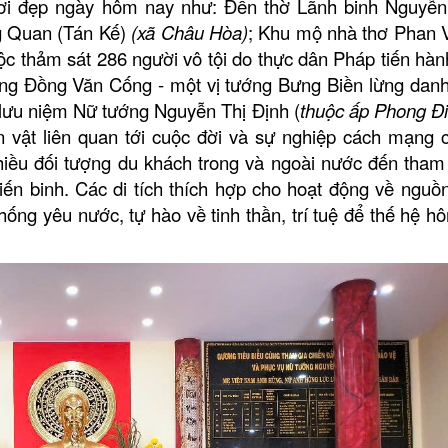
i đẹp ngày hôm nay như: Đền thờ Lãnh binh Nguyễn
g Quan (Tán Kế)
(xã Châu Hòa)
; Khu mộ nhà thơ Phan V
cuộc thảm sát 286 người vô tội do thực dân Pháp tiến ha
́ng Đồng Văn Cống - một vị tướng Bưng Biền lừng dan
lưu niệm Nữ tướng Nguyễn Thị Định (
thuộc ấp Phong Điê
hiện vật liên quan tới cuộc đời và sự nghiệp cách mạng 
hiều
đối tượng du khách trong và ngoài nước
đến tham
iến binh.
Các di tích thích hợp cho hoạt động về nguồn
thống yêu nước, tự hào về tinh thần, trí tuệ để thế hệ h