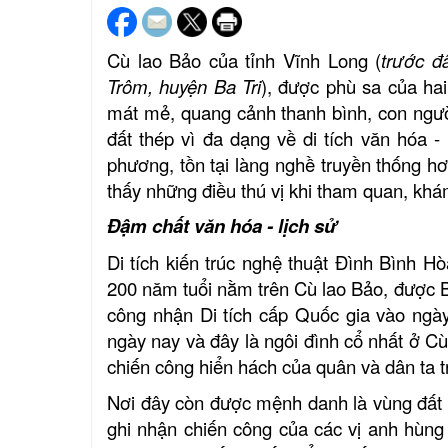
Cù lao Bảo của tỉnh Vĩnh Long (
trước đ
Trôm, huyện Ba Tri
), được phù sa của ha
mát mẻ,
quang cảnh
thanh bình, con người
đất thép vì đa dạng về di tích văn hóa - l
phương, tồn tại làng nghề truyền thống 
thấy những điều thú vị khi tham quan, kha
Đậm chất văn hóa
-
lịch sử
Di tích kiến trúc nghệ thuật Đình Bình Ho
200 năm tuổi nằm trên Cù lao Bảo, được B
công nhận Di tích cấp Quốc gia vào ngày 07
ngày nay và đây là
ngôi đình cổ nhất ở C
chiến công hiển hách của quân và dân ta 
Nơi đây còn được mệnh danh là vùng đất “Địa
ghi nhận chiến công của các vị anh hùng