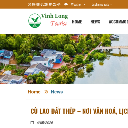
07-08-2026, 04:25:45
Weather
Exchange rate
HOME
NEWS
ACCOMMOD
Home
News
CÙ LAO ĐẤT THÉP – NƠI VĂN HOÁ, LỊ
14/05/2026