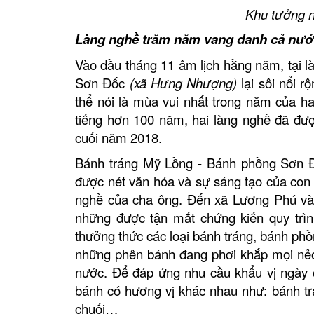
Khu tưởng n
Làng nghề trăm năm vang danh cả nư
Vào đầu tháng 11 âm lịch
hằng năm,
tại l
Sơn Đốc
(xã Hưng Nhượng)
lại sôi nổi r
thể nói là mùa vui nhất trong năm của 
tiếng hơn 100 năm, hai làng nghề đã đượ
cuối năm 2018.
Bánh tráng Mỹ Lồng - Bánh phồng Sơn Đ
được nét văn hóa và sự sáng tạo của con n
nghề của cha ông. Đến xã Lương Phú và
những được tận mắt chứng kiến quy trình
thưởng thức các loại bánh tráng, bán
những phên bánh đang phơi khắp mọi nẻo
nước. Để đáp ứng nhu cầu khẩu vị ngày 
bánh có hương vị khác nhau như: bánh tra
chuối…