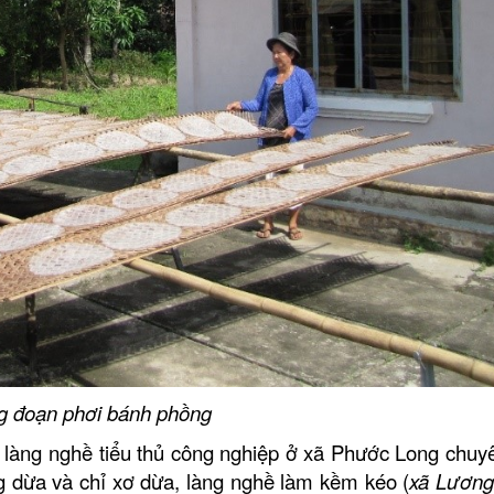
g đoạn phơi bánh phồng
làng nghề tiểu thủ công nghiệp ở xã Phước Long chuy
g dừa và chỉ xơ
dừa, làng nghề làm kềm kéo (
xã Lươn