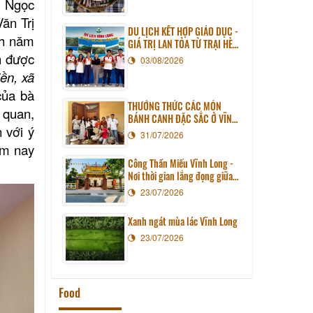
 Ngọc
ăn Trị
DU LỊCH KẾT HỢP GIÁO DỤC -
̀nh năm
GIÁ TRỊ LAN TỎA TỪ TRẠI HÈ
PHƯƠNG NAM NĂM 2026
h được
03/08/2026
̀n, xã
của bà
THƯỞNG THỨC CÁC MÓN
 quan,
BÁNH CANH ĐẶC SẮC Ở VĨNH
 với ý
LONG
31/07/2026
ôm nay
Công Thần Miếu Vĩnh Long -
Nơi thời gian lắng đọng giữa
lòng phố thị
23/07/2026
Xanh ngát mùa lác Vĩnh Long
23/07/2026
Food