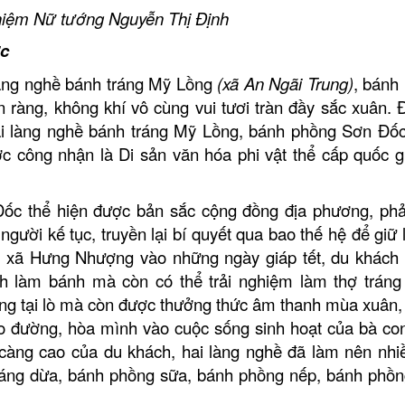
iệm Nữ tướng Nguyễn Thị Định
ớc
àng nghề bánh tráng Mỹ Lồng
(xã An Ngãi Trung)
, bánh
ộn ràng, không khí vô cùng vui tươi tràn đầy sắc xuân. 
hai làng nghề bánh tráng Mỹ Lồng, bánh phồng Sơn Đố
c công nhận là Di sản văn hóa phi vật thể cấp quốc 
ốc thể hiện được bản sắc cộng đồng địa phương, ph
gười kế tục, truyền lại bí quyết qua bao thế hệ để giữ l
 xã Hưng Nhượng vào những ngày giáp tết, du khách
 làm bánh mà còn có thể trải nghiệm làm thợ tráng
h phồng tại lò mà còn được thưởng thức âm thanh mùa xuâ
 đường, hòa mình vào cuộc sống sinh hoạt của bà co
càng cao của du khách, hai làng nghề đã làm nên nhiề
́ng dừa, bánh phồng sữa, bánh phồng nếp, bánh phồn