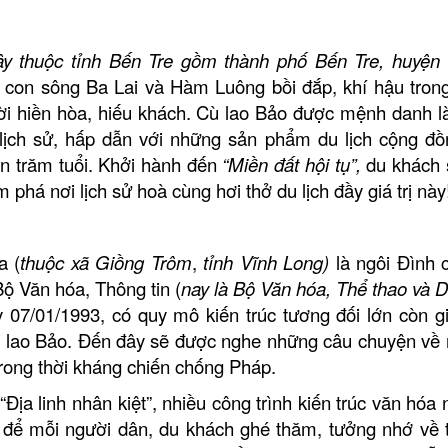
ây thuộc tỉnh Bến Tre gồm thành phố Bến Tre, huyện
i con sông Ba Lai và Hàm Luông bồi đắp, khí hậu trong
 hiền hòa, hiếu khá
ch.
Cù lao Bảo được mệnh danh là
ịch sử,
hấp dẫn với những sản phẩm du lịch cộng đồ
hơn trăm tuổi. Khởi hành đến
“Miền đất hội tụ”,
du khách s
́m phá nơi lịch sử hoà cùng hơi thở du lịch đầy giá trị này
̀a
(
thuộc xã Giồng Trôm
,
tỉnh Vĩnh Long)
là ngôi Đình c
ộ Văn hóa, Thông tin (
nay là Bộ Văn hóa, Thể thao và D
/01/1993, có quy mô kiến trúc tương đối lớn còn gi
ù lao Bảo
. Đến đây sẽ được nghe những câu chuyện về
trong thời kháng chiến chống Pháp.
 linh nhân kiệt”, nhiều công trình kiến trúc văn hóa nô
 để mỗi người dân, du khách ghé thăm, tưởng nhớ về 