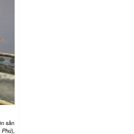
ên sản
g Phú
),