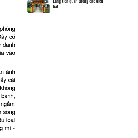
Hộ kinh doanh CocoHome
DN Đìn
 phồng
Đây có
c danh
gia vào
ản ánh
ấy cái
 không
 bánh,
n, ngắm
n sông
u loại
g mì -