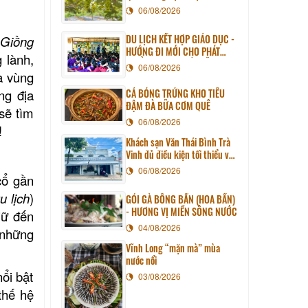
06/08/2026
DU LỊCH KẾT HỢP GIÁO DỤC -
 Giồng
HƯỚNG ĐI MỚI CHO PHÁT
 lành,
TRIỂN DU LỊCH BỀN VỮNG
06/08/2026
 vùng
CÁ BÓNG TRỨNG KHO TIÊU
ng địa
ĐẬM ĐÀ BỮA CƠM QUÊ
ẽ tìm
06/08/2026
!
Khách sạn Văn Thái Bình Trà
Vinh đủ điều kiện tối thiểu về
cơ sở vật chất kỹ thuật và
06/08/2026
ổ gần
dịch vụ của cơ sở lưu trú du
lịch
u lịch
)
GỎI GÀ BÔNG BẦN (HOA BẦN)
- HƯƠNG VỊ MIỀN SÔNG NƯỚC
ữ đến
04/08/2026
 những
Vĩnh Long “mặn mà” mùa
nước nổi
̉i bật
03/08/2026
thế hệ