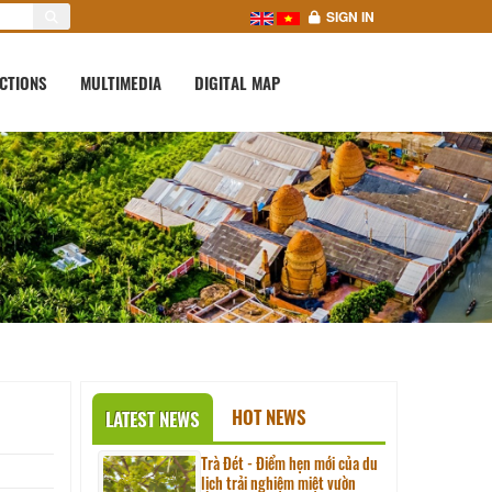
SIGN IN
CTIONS
MULTIMEDIA
DIGITAL MAP
HOT NEWS
LATEST NEWS
Trà Đét - Điểm hẹn mới của du
lịch trải nghiệm miệt vườn