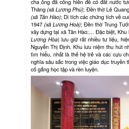
cha ông
đã cống hiến để có đất nước tươ
Thăng
(xã Lương Phú)
; Đền thờ Lê Quan
(xã Tân Hào)
; Di tích các chứng tích về 
1947
(xã Lương Hoà)
; Đền thờ Trung Tươ
xây dựng tại xã Tân Hào;… Đặc biệt, Khu 
Lương Hòa
) lưu giữ rất nhiều tư liệu, 
Nguyễn Thị Định.
Khu lưu niệm
thu hút n
tìm
hiểu, nhất là thế hệ trẻ và các cựu ch
nghĩa sâu sắc trong việc
giáo dục truyền 
cố gắng học tập và rèn luyện.