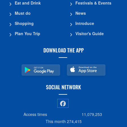
Eat and Drink
Festivals & Events
Must do
News
Shopping
Introduce
Plan You Trip
Visitor's Guide
DOWNLOAD THE APP
SOCIAL NETWORK
Access times
11,079,253
This month
274,415