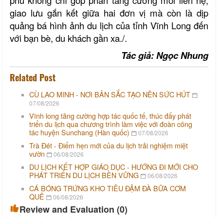
giao lưu gắn kết giữa hai đơn vị
mà còn là dịp
quảng bá hình ảnh du lịch của tỉnh Vĩnh Long
đến
với bạn bè, du khách gần xa
./.
Tác giả: Ngọc Nhung
Related Post
CÙ LAO MINH - NƠI BẢN SẮC TẠO NÊN SỨC HÚT
07/08/2026
Vĩnh long tăng cường hợp tác quốc tế, thúc đẩy phát
triển du lịch qua chương trình làm việc với đoàn công
tác huyện Sunchang (Hàn quốc)
07/08/2026
Trà Đét - Điểm hẹn mới của du lịch trải nghiệm miệt
vườn
06/08/2026
DU LỊCH KẾT HỢP GIÁO DỤC - HƯỚNG ĐI MỚI CHO
PHÁT TRIỂN DU LỊCH BỀN VỮNG
06/08/2026
CÁ BÓNG TRỨNG KHO TIÊU ĐẬM ĐÀ BỮA CƠM
QUÊ
06/08/2026
Review and Evaluation (
0
)