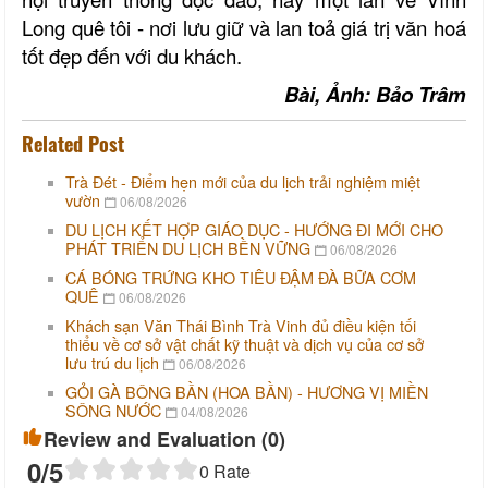
Long quê tôi - nơi lưu giữ và lan toả giá trị văn hoá
tốt đẹp đến với du khách.
Bài, Ảnh: Bảo Trâm
Related Post
Trà Đét - Điểm hẹn mới của du lịch trải nghiệm miệt
vườn
06/08/2026
DU LỊCH KẾT HỢP GIÁO DỤC - HƯỚNG ĐI MỚI CHO
PHÁT TRIỂN DU LỊCH BỀN VỮNG
06/08/2026
CÁ BÓNG TRỨNG KHO TIÊU ĐẬM ĐÀ BỮA CƠM
QUÊ
06/08/2026
Khách sạn Văn Thái Bình Trà Vinh đủ điều kiện tối
thiểu về cơ sở vật chất kỹ thuật và dịch vụ của cơ sở
lưu trú du lịch
06/08/2026
GỎI GÀ BÔNG BẦN (HOA BẦN) - HƯƠNG VỊ MIỀN
SÔNG NƯỚC
04/08/2026
Review and Evaluation (
0
)
0
/5
0
Rate