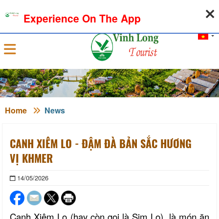
06-08-2026, 01:45:03
WEATHER
EXCHANGE RATE
Experience On The App
Sign in
Home
News
CANH XIÊM LO - ĐẬM ĐÀ BẢN SẮC HƯƠNG
VỊ KHMER
14/05/2026
Canh Xiêm Lo
(
hay còn gọi là Sim L
o)
, là món ăn