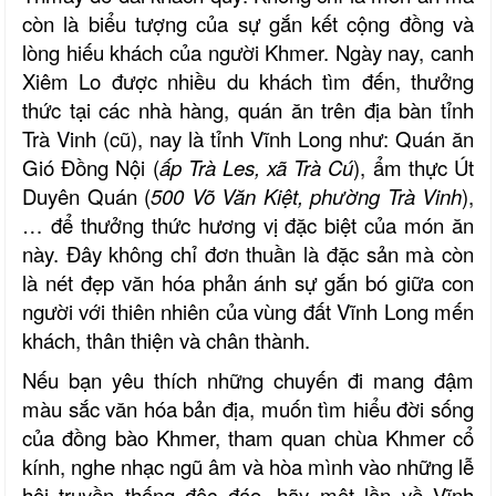
còn là biểu tượng của sự gắn kết cộng đồng và
lòng hiếu khách của người Khmer.
Ngày nay, canh
Xiêm Lo được nhiều du khách tìm đến, thưởng
thức tại các nhà hàng, quán ăn trên địa bàn tỉnh
Trà Vinh (cũ), nay là tỉnh Vĩnh Long như: Quán ăn
Gió Đồng Nội (
ấp Trà Les, xã Trà Cú
), ẩm thực Út
Duyên Quán (
500 Võ Văn Kiệt, phường Trà Vinh
),
… để thưởng thức hương vị đặc biệt của món ăn
này. Đây không chỉ đơn thuần là đặc sản mà còn
là nét đẹp văn hóa phản ánh sự gắn bó giữa con
người với thiên nhiên của vùng đất Vĩnh Long mến
khách, thân thiện và chân thành.
Nếu bạn yêu thích những chuyến đi mang đậm
màu sắc văn hóa bản địa, muốn tìm hiểu đời sống
của đồng bào Khmer, tham quan chùa Khmer cổ
kính, nghe nhạc ngũ âm và hòa mình vào những lễ
hội truyền thống độc đáo, hãy một lần về Vĩnh