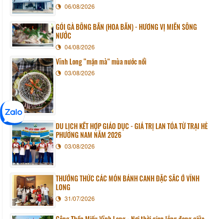
06/08/2026
GỎI GÀ BÔNG BẦN (HOA BẦN) - HƯƠNG VỊ MIỀN SÔNG
NƯỚC
04/08/2026
Vĩnh Long “mặn mà” mùa nước nổi
03/08/2026
DU LỊCH KẾT HỢP GIÁO DỤC - GIÁ TRỊ LAN TỎA TỪ TRẠI HÈ
PHƯƠNG NAM NĂM 2026
03/08/2026
THƯỞNG THỨC CÁC MÓN BÁNH CANH ĐẶC SẮC Ở VĨNH
LONG
31/07/2026
Công Thần Miếu Vĩnh Long - Nơi thời gian lắng đọng giữa