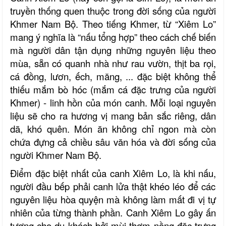
truyền thống quen thuộc trong đời sống của người
Khmer Nam Bộ. Theo tiếng Khmer,
từ “
Xiêm Lo”
mang ý nghĩa là “nấu tổng hợp”
theo cách chế biến
mà người dân tận dụng những nguyên liệu theo
mùa, sẵn có quanh nhà như
rau vườn, thịt ba rọi,
cá
đồng, lươn, ếch, măng, ... đặc biệt không thể
thiếu mắm bò hóc (
mắm cá đặc trưng của người
Khmer
)
-
linh hồn của món canh. Mỗi loại nguyên
liệu sẽ cho ra hương vị mang bản sắc riêng, dân
dã, khó quên. Món ăn không chỉ ngon mà còn
chứa đựng cả chiều sâu văn hóa và đời sống của
người
Khmer Nam Bộ
.
Điểm đặc biệt nhất của canh Xiêm Lo
,
là khi nấu
,
người đầu bếp phải canh lửa thật khéo léo để các
nguyên liệu hòa quyện mà không làm mất đi vị tự
nhiên của từng thành phần. Canh Xiêm Lo gây ấn
tượng cho du khách bởi mùi thơm nồng đặc trưng