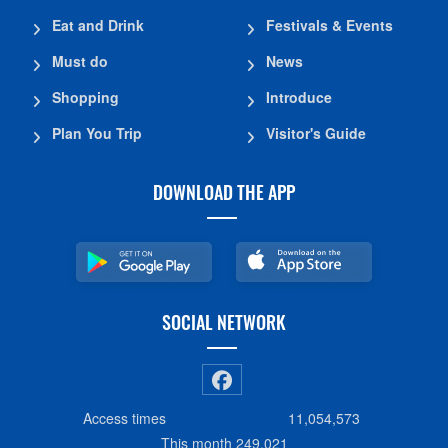
Eat and Drink
Festivals & Events
Must do
News
Shopping
Introduce
Plan You Trip
Visitor's Guide
DOWNLOAD THE APP
SOCIAL NETWORK
Access times
11,054,573
This month
249,021