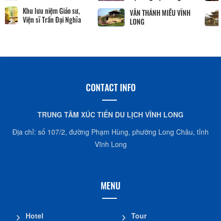
Khu lưu niệm Giáo sư,
Viện sĩ Trần Đại Nghĩa
Hộ kinh doanh
CocoHome
CONTACT INFO
TRUNG TÂM XÚC TIẾN DU LỊCH VĨNH LONG
Địa chỉ: số 107/2, đường Phạm Hùng, phường Long Châu, tỉnh
Vĩnh Long
MENU
Hotel
Tour