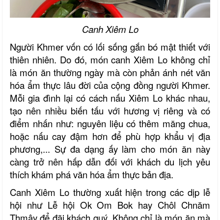
Canh Xiêm Lo
Người Khmer vốn có lối sống gắn bó mật thiết với
thiên nhiên. Do đó, món canh Xiêm Lo không chỉ
là món ăn thường ngày mà còn phản ánh nét văn
hóa ẩm thực lâu đời của cộng đồng người Khmer.
Mỗi gia đình lại có cách nấu Xiêm Lo khác nhau,
tạo nên nhiều biến tấu với hương vị riêng và có
điểm nhấn như: nguyên liệu có thêm măng chua,
hoặc nấu cay đậm hơn để phù hợp khẩu vị địa
phương
,..
. Sự đa dạng ấy làm cho món ăn này
càng trở nên hấp dẫn đối với khách du lịch yêu
thích khám phá văn hóa ẩm thực
bản địa
.
Canh Xiêm Lo thường xuất hiện
t
rong các dịp lễ
hội như Lễ hội Ok Om Bok hay Chôl Chnăm
Thmây để đãi khách quý. Không chỉ là món ăn mà