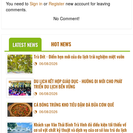
You need to
Sign in
or
Register
new account for leaving
comments.
No Comment!
HOT NEWS
LATEST NEWS
Trà Đét - Điểm hẹn mới của du lịch trải nghiệm miệt vườn
06/08/2026
DU LỊCH KẾT HỢP GIÁO DỤC - HƯỚNG ĐI MỚI CHO PHÁT
TRIỂN DU LỊCH BỀN VỮNG
06/08/2026
CÁ BÓNG TRỨNG KHO TIÊU ĐẬM ĐÀ BỮA CƠM QUÊ
06/08/2026
Khách sạn Văn Thái Bình Trà Vinh đủ điều kiện tối thiểu về
cơ sở vật chất kỹ thuật và dịch vụ của cơ sở lưu trú du lịch