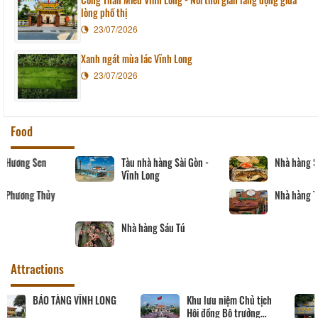
lòng phố thị
23/07/2026
Xanh ngát mùa lác Vĩnh Long
23/07/2026
Food
Tàu nhà hàng Sài Gòn -
Nhà hàng Song Thảo
Vĩnh Long
Nhà hàng Thiên Tân
Nhà hàng Sáu Tú
Attractions
Khu tưởng niệm cố Thủ
BẢO TÀNG VĨNH LONG
tướng Võ Văn Kiệt