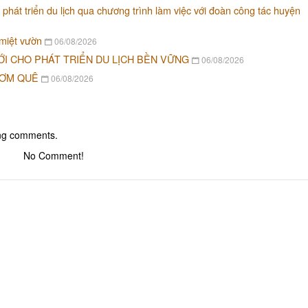
 phát triển du lịch qua chương trình làm việc với đoàn công tác huyện
 miệt vườn
06/08/2026
ỚI CHO PHÁT TRIỂN DU LỊCH BỀN VỮNG
06/08/2026
CƠM QUÊ
06/08/2026
ing comments.
No Comment!
Khu tưởng niệm cố Thủ tướng Võ
Khu lưu niệm Chủ t
Văn Kiệt
Bộ trưởng Phạm H
BẢO TÀNG VĨNH LONG
KHU DU LỊCH VINH
Khu lưu niệm Giáo sư, Viện sĩ
VĂN THÁNH MIẾU V
Trần Đại Nghĩa