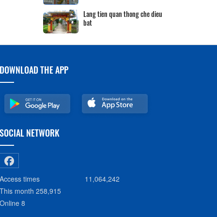
Lang tien quan thong che dieu
bat
DOWNLOAD THE APP
SOCIAL NETWORK
Access times
11,064,242
This month
258,915
Online
8