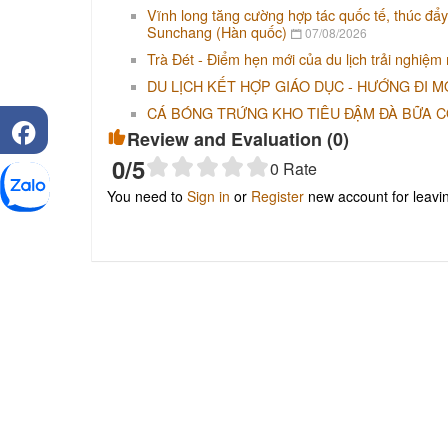
Vĩnh long tăng cường hợp tác quốc tế, thúc đẩy
Sunchang (Hàn quốc)
07/08/2026
Trà Đét - Điểm hẹn mới của du lịch trải nghiệm
DU LỊCH KẾT HỢP GIÁO DỤC - HƯỚNG ĐI M
CÁ BÓNG TRỨNG KHO TIÊU ĐẬM ĐÀ BỮA 
Review and Evaluation (
0
)
0
/5
0
Rate
You need to
Sign in
or
Register
new account for leav