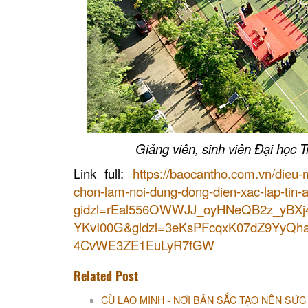
Giảng viên, sinh viên Đại học T
Link full:
https://baocantho.com.vn/dieu
chon-lam-noi-dung-dong-dien-xac-lap-tin
gidzl=rEal556OWWJJ_oyHNeQB2z_yBXj
YKvI00G&gidzl=3eKsPFcqxK07dZ9Yy
4CvWE3ZE1EuLyR7fGW
Related Post
CÙ LAO MINH - NƠI BẢN SẮC TẠO NÊN SỨC