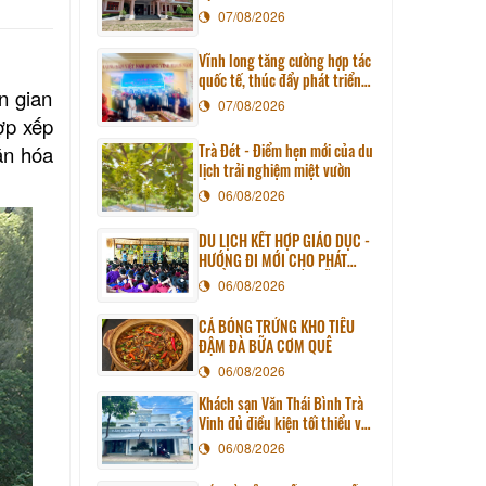
07/08/2026
Vĩnh long tăng cường hợp tác
quốc tế, thúc đẩy phát triển
n gian
du lịch qua chương trình làm
07/08/2026
việc với đoàn công tác huyện
ợp xếp
Sunchang (Hàn quốc)
Trà Đét - Điểm hẹn mới của du
ăn hóa
lịch trải nghiệm miệt vườn
06/08/2026
DU LỊCH KẾT HỢP GIÁO DỤC -
HƯỚNG ĐI MỚI CHO PHÁT
TRIỂN DU LỊCH BỀN VỮNG
06/08/2026
CÁ BÓNG TRỨNG KHO TIÊU
ĐẬM ĐÀ BỮA CƠM QUÊ
06/08/2026
Khách sạn Văn Thái Bình Trà
Vinh đủ điều kiện tối thiểu về
cơ sở vật chất kỹ thuật và
06/08/2026
dịch vụ của cơ sở lưu trú du
lịch