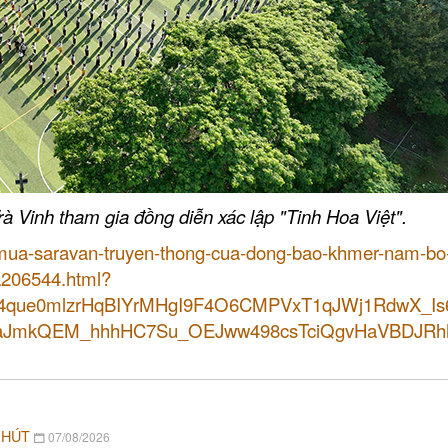
rà Vinh tham gia đồng diễn xác lập "Tinh Hoa Việt".
-mua-saravan-truyen-thong-cua-dong-bao-khmer-nam-bo
-a206544.html?
4que0mlzrHqBIYrMHgI9F4O6CMPVxT1qJWj1RdwX_Is
QhaJmkQEM_hhhHC7Su_OEJww498csTciQgvHaVBDJR
 HÚT
07/08/2026