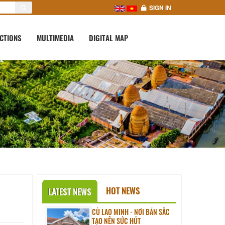
SIGN IN
CTIONS
MULTIMEDIA
DIGITAL MAP
HOT NEWS
LATEST NEWS
CÙ LAO MINH - NƠI BẢN SẮC
TẠO NÊN SỨC HÚT