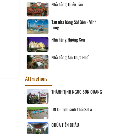
Nhà hàng Thiên Tân
Tàu nhà hàng Sài Gòn - Vĩnh
Long
Nhà hàng Hương Sen
Nhà hàng Ẩm Thực Phố
Attractions
ịch Hội đồng
THÁNH TỊNH NGỌC SƠN QUANG
ùng
 SANG
DN Du lịch sinh thái SaLa
CHÙA TIÊN CHÂU
ĨNH LONG