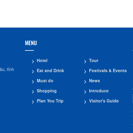
Hộ kinh doanh CocoHome
DN Đình Tân Hoa
MENU
Hotel
Tour
u, tỉnh
Eat and Drink
Festivals & Events
Must do
News
Shopping
Introduce
Plan You Trip
Visitor's Guide