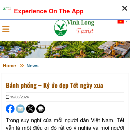
10-08-2026, 07:35:25
WEATHER
EXCHANGE RATE
Experience On The App
Sign in
Home
News
Bánh phồng – Ký ức đẹp Tết ngày xưa
19/06/2024
Trong suy nghĩ của mỗi người dân Việt Nam, Tết
vẫn là một điều gì đó rất có ý nghĩa và mọi người