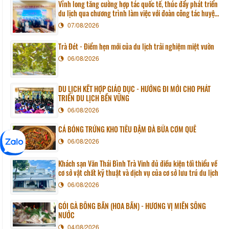
Vĩnh long tăng cường hợp tác quốc tế, thúc đẩy phát triển
du lịch qua chương trình làm việc với đoàn công tác huyện
Sunchang (Hàn quốc)
07/08/2026
Trà Đét - Điểm hẹn mới của du lịch trải nghiệm miệt vườn
06/08/2026
DU LỊCH KẾT HỢP GIÁO DỤC - HƯỚNG ĐI MỚI CHO PHÁT
TRIỂN DU LỊCH BỀN VỮNG
06/08/2026
CÁ BÓNG TRỨNG KHO TIÊU ĐẬM ĐÀ BỮA CƠM QUÊ
06/08/2026
Khách sạn Văn Thái Bình Trà Vinh đủ điều kiện tối thiểu về
cơ sở vật chất kỹ thuật và dịch vụ của cơ sở lưu trú du lịch
06/08/2026
GỎI GÀ BÔNG BẦN (HOA BẦN) - HƯƠNG VỊ MIỀN SÔNG
NƯỚC
04/08/2026