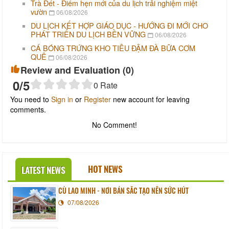
Trà Đét - Điểm hẹn mới của du lịch trải nghiệm miệt
vườn
06/08/2026
DU LỊCH KẾT HỢP GIÁO DỤC - HƯỚNG ĐI MỚI CHO
PHÁT TRIỂN DU LỊCH BỀN VỮNG
06/08/2026
CÁ BÓNG TRỨNG KHO TIÊU ĐẬM ĐÀ BỮA CƠM
QUÊ
06/08/2026
Review and Evaluation (
0
)
0
/5
0
Rate
You need to
Sign in
or
Register
new account for leaving
comments.
No Comment!
HOT NEWS
LATEST NEWS
CÙ LAO MINH - NƠI BẢN SẮC TẠO NÊN SỨC HÚT
07/08/2026