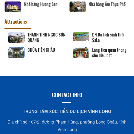
Nhà hàng Ngân Vinh
Nhà hàng Sáu T
 Thực Phố
Attractions
BẢO TÀNG VĨNH LONG
Khu lưu niệm Chủ tịch
Hội đồng Bộ trưởng
Phạm Hùng
Khu lưu niệm Giáo sư,
VĂN THÁNH MIẾU VĨNH
Viện sĩ Trần Đại Nghĩa
LONG
CONTACT INFO
TRUNG TÂM XÚC TIẾN DU LỊCH VĨNH LONG
Địa chỉ: số 107/2, đường Phạm Hùng, phường Long Châu, tỉnh
Vĩnh Long