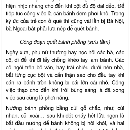
hiện nhịp nhàng cho đến khi bột đủ độ dai dẻo. Để
tiếp tục công việc là cán bánh đem phơi khô. Trong
ký ức của trẻ con ở quê thì cũng vài lần bị Bà Nội,
bà Ngoại bắt phải lựa nếp để quết bánh.
Công đoạn quết bánh phồng (sưu tầm)
Ngày xưa, phụ nữ thường hay học hỏi các bà, các
cô, dì để khi đi lấy chồng khéo tay làm bánh. Các
cô ngồi trên bộ ván, hay trãi chiếu dưới nền nhà,
bắt từng cục bột và cẩn thận sao cho đều tay khi
cán ra bánh tròn không bị cái lớn cái nhỏ. Công
việc thạo cho đến khi trời bùng sáng là đã xong
việc sau cùng là phơi nắng.
Nướng bánh phồng bằng củi gỗ chắc, như; củi
nhãn, củi xoài… sau khi đốt cháy hết lửa ngọn là
bắt đầu nướng để bánh không bị hôi khói, và hai