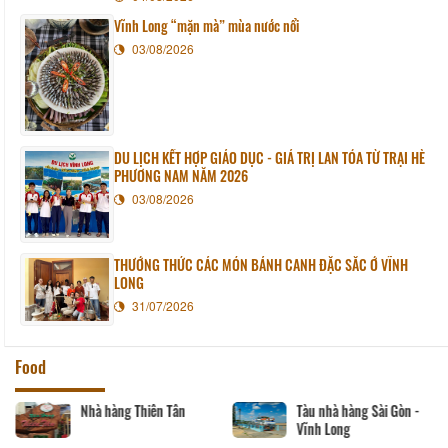
Vĩnh Long “mặn mà” mùa nước nổi
03/08/2026
DU LỊCH KẾT HỢP GIÁO DỤC - GIÁ TRỊ LAN TỎA TỪ TRẠI HÈ
PHƯƠNG NAM NĂM 2026
03/08/2026
THƯỞNG THỨC CÁC MÓN BÁNH CANH ĐẶC SẮC Ở VĨNH
LONG
31/07/2026
Food
 Sài Gòn -
Nhà hàng Phương Thủy
Nhà hàng Song 