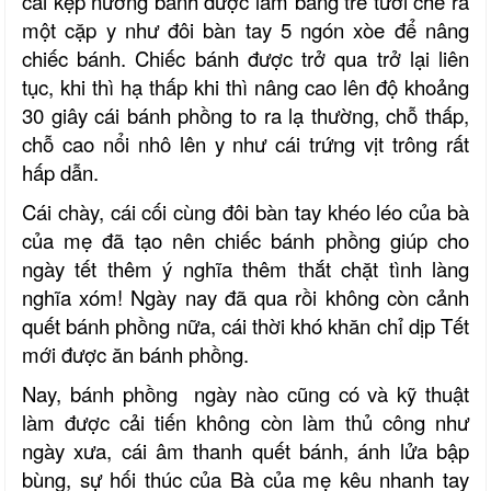
cái kẹp nướng bánh được làm bằng tre tươi chẻ ra
một cặp y như đôi bàn tay 5 ngón xòe để nâng
chiếc bánh. Chiếc bánh được trở qua trở lại liên
tục, khi thì hạ thấp khi thì nâng cao lên độ khoảng
30 giây cái bánh phồng to ra lạ thường, chỗ thấp,
chỗ cao nổi nhô lên y như cái trứng vịt trông rất
hấp dẫn.
Cái chày, cái cối cùng đôi bàn tay khéo léo của bà
của mẹ đã tạo nên chiếc bánh phồng giúp cho
ngày tết thêm ý nghĩa thêm thắt chặt tình làng
nghĩa xóm! Ngày nay đã qua rồi không còn cảnh
quết bánh phồng nữa, cái thời khó khăn chỉ dịp Tết
mới được ăn bánh phồng.
Nay, bánh phồng ngày nào cũng có và kỹ thuật
làm được cải tiến không còn làm thủ công như
ngày xưa, cái âm thanh quết bánh, ánh lửa bập
bùng, sự hối thúc của Bà của mẹ kêu nhanh tay