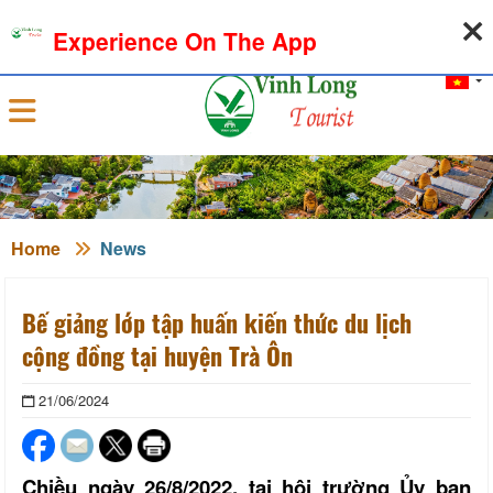
06-08-2026, 04:27:40
WEATHER
EXCHANGE RATE
Experience On The App
Sign in
Home
News
Bế giảng lớp tập huấn kiến thức du lịch
cộng đồng tại huyện Trà Ôn
21/06/2024
Chiều ngày 26/8/2022, tại hội trường Ủy ban