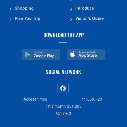
Shopping
Introduce
Plan You Trip
Visitor's Guide
DOWNLOAD THE APP
SOCIAL NETWORK
Access times
11,056,720
This month
251,203
Online
3