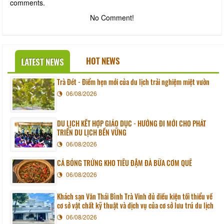
comments.
No Comment!
HOT NEWS
LATEST NEWS
Trà Đét - Điểm hẹn mới của du lịch trải nghiệm miệt vườn
06/08/2026
DU LỊCH KẾT HỢP GIÁO DỤC - HƯỚNG ĐI MỚI CHO PHÁT
TRIỂN DU LỊCH BỀN VỮNG
06/08/2026
CÁ BÓNG TRỨNG KHO TIÊU ĐẬM ĐÀ BỮA CƠM QUÊ
06/08/2026
Khách sạn Văn Thái Bình Trà Vinh đủ điều kiện tối thiểu về
cơ sở vật chất kỹ thuật và dịch vụ của cơ sở lưu trú du lịch
06/08/2026