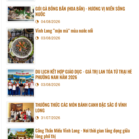
GỎI GÀ BÔNG BẦN (HOA BẦN) - HƯƠNG VỊ MIỀN SÔNG
NƯỚC
04/08/2026
Vĩnh Long “mặn mà” mùa nước nổi
03/08/2026
DU LỊCH KẾT HỢP GIÁO DỤC - GIÁ TRỊ LAN TỎA TỪ TRẠI HÈ
PHƯƠNG NAM NĂM 2026
03/08/2026
THƯỞNG THỨC CÁC MÓN BÁNH CANH ĐẶC SẮC Ở VĨNH
LONG
31/07/2026
Công Thần Miếu Vĩnh Long - Nơi thời gian lắng đọng giữa
lòng phố thị