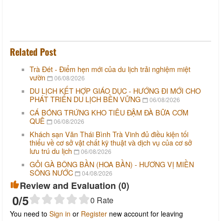
Related Post
Trà Đét - Điểm hẹn mới của du lịch trải nghiệm miệt
vườn
06/08/2026
DU LỊCH KẾT HỢP GIÁO DỤC - HƯỚNG ĐI MỚI CHO
PHÁT TRIỂN DU LỊCH BỀN VỮNG
06/08/2026
CÁ BÓNG TRỨNG KHO TIÊU ĐẬM ĐÀ BỮA CƠM
QUÊ
06/08/2026
Khách sạn Văn Thái Bình Trà Vinh đủ điều kiện tối
thiểu về cơ sở vật chất kỹ thuật và dịch vụ của cơ sở
lưu trú du lịch
06/08/2026
GỎI GÀ BÔNG BẦN (HOA BẦN) - HƯƠNG VỊ MIỀN
SÔNG NƯỚC
04/08/2026
Review and Evaluation (
0
)
0
/5
0
Rate
You need to
Sign in
or
Register
new account for leaving