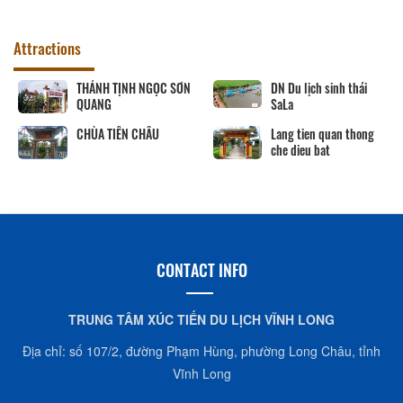
Attractions
THÁNH TỊNH NGỌC SƠN
DN Du lịch sinh thái
QUANG
SaLa
CHÙA TIÊN CHÂU
Lang tien quan thong
che dieu bat
CONTACT INFO
TRUNG TÂM XÚC TIẾN DU LỊCH VĨNH LONG
Địa chỉ: số 107/2, đường Phạm Hùng, phường Long Châu, tỉnh
Vĩnh Long