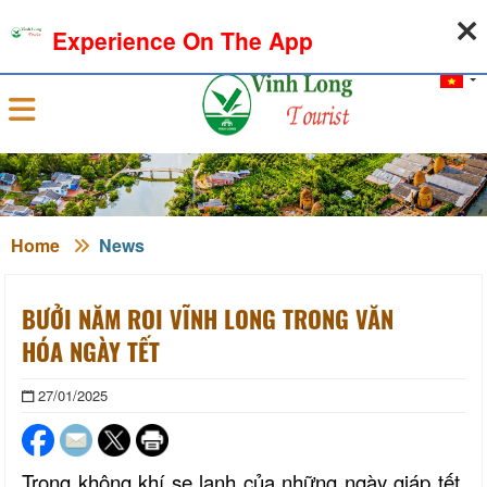
08-08-2026, 09:20:32
WEATHER
EXCHANGE RATE
Experience On The App
Sign in
Home
News
BƯỞI NĂM ROI VĨNH LONG TRONG VĂN
HÓA NGÀY TẾT
27/01/2025
Trong không khí se lạnh của những ngày giáp tết,