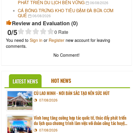
PHÁT TRIỂN DU LỊCH BỀN VỮNG
06/08/2026
CÁ BÓNG TRỨNG KHO TIÊU ĐẬM ĐÀ BỮA CƠM
QUÊ
06/08/2026
Review and Evaluation (
0
)
0
/5
0
Rate
You need to
Sign in
or
Register
new account for leaving
comments.
No Comment!
HOT NEWS
LATEST NEWS
CÙ LAO MINH - NƠI BẢN SẮC TẠO NÊN SỨC HÚT
07/08/2026
Vĩnh long tăng cường hợp tác quốc tế, thúc đẩy phát triển
du lịch qua chương trình làm việc với đoàn công tác huyện
Sunchang (Hàn quốc)
07/08/2026