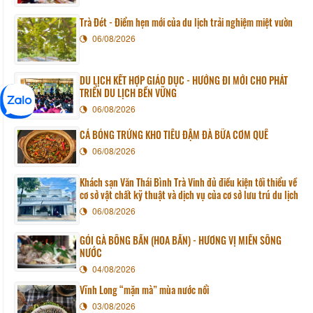
Trà Đét - Điểm hẹn mới của du lịch trải nghiệm miệt vườn
06/08/2026
DU LỊCH KẾT HỢP GIÁO DỤC - HƯỚNG ĐI MỚI CHO PHÁT
TRIỂN DU LỊCH BỀN VỮNG
06/08/2026
CÁ BÓNG TRỨNG KHO TIÊU ĐẬM ĐÀ BỮA CƠM QUÊ
06/08/2026
Khách sạn Văn Thái Bình Trà Vinh đủ điều kiện tối thiểu về
cơ sở vật chất kỹ thuật và dịch vụ của cơ sở lưu trú du lịch
06/08/2026
GỎI GÀ BÔNG BẦN (HOA BẦN) - HƯƠNG VỊ MIỀN SÔNG
NƯỚC
04/08/2026
Vĩnh Long “mặn mà” mùa nước nổi
03/08/2026