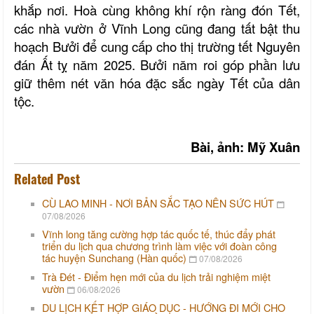
khắp nơi. Hoà cùng không khí rộn ràng đón Tết,
các nhà vườn ở Vĩnh Long cũng đang tất bật thu
hoạch Bưởi để cung cấp cho thị trường tết Nguyên
đán Ất tỵ năm 2025. Bưởi năm roi góp phần lưu
giữ thêm nét văn hóa đặc sắc ngày Tết của dân
tộc.
Bài, ảnh: Mỹ Xuân
Related Post
CÙ LAO MINH - NƠI BẢN SẮC TẠO NÊN SỨC HÚT
07/08/2026
Vĩnh long tăng cường hợp tác quốc tế, thúc đẩy phát
triển du lịch qua chương trình làm việc với đoàn công
tác huyện Sunchang (Hàn quốc)
07/08/2026
Trà Đét - Điểm hẹn mới của du lịch trải nghiệm miệt
vườn
06/08/2026
DU LỊCH KẾT HỢP GIÁO DỤC - HƯỚNG ĐI MỚI CHO