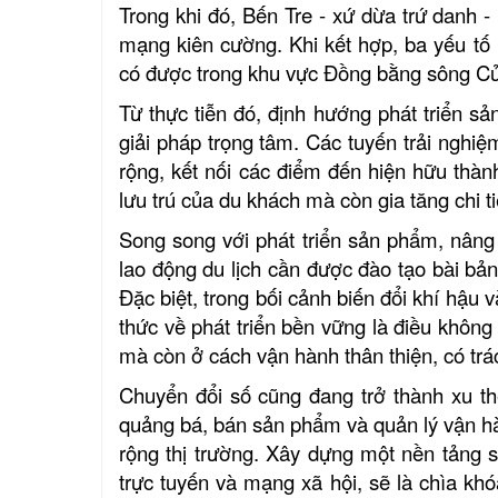
Trong khi đó, Bến Tre - xứ dừa trứ danh - l
mạng kiên cường. Khi kết hợp, ba yếu tố 
có được trong khu vực Đồng bằng sông C
Từ thực tiễn đó, định hướng phát triển s
giải pháp trọng tâm. Các tuyến trải nghi
rộng, kết nối các điểm đến hiện hữu thành
lưu trú của du khách mà còn gia tăng chi t
Song song với phát triển sản phẩm, nâng 
lao động du lịch cần được đào tạo bài bản
Đặc biệt, trong bối cảnh biến đổi khí hậu
thức về phát triển bền vững là điều khôn
mà còn ở cách vận hành thân thiện, có tr
Chuyển đổi số cũng đang trở thành xu th
quảng bá, bán sản phẩm và quản lý vận h
rộng thị trường. Xây dựng một nền tảng 
trực tuyến và mạng xã hội, sẽ là chìa kh