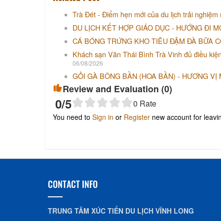
Trà Đét - Điểm hẹn mới của du lịch trải nghiệm
DU LỊCH KẾT HỢP GIÁO DỤC - HƯỚNG ĐI M
CÁ BÓNG TRỨNG KHO TIÊU ĐẬM ĐÀ BỮA 
Khách sạn Văn Thái Bình Trà Vinh đủ điều kiện tố
06/08/2026
GỎI GÀ BÔNG BẦN (HOA BẦN) - HƯƠNG VỊ
Review and Evaluation (
0
)
0
/5
0
Rate
You need to
Sign in
or
Register
new account for leav
CONTACT INFO
TRUNG TÂM XÚC TIẾN DU LỊCH VĨNH LONG