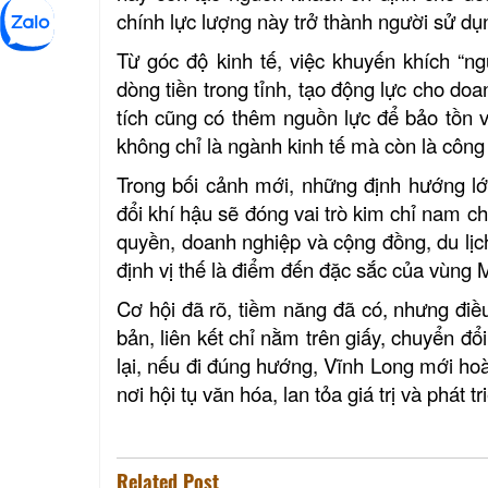
chính lực lượng này trở thành người sử dụ
Từ góc độ kinh tế, việc khuyến khích “n
dòng tiền trong tỉnh, tạo động lực cho doa
tích cũng có thêm nguồn lực để bảo tồn v
không chỉ là ngành kinh tế mà còn là công 
Trong bối cảnh mới, những định hướng lớ
đổi khí hậu sẽ đóng vai trò kim chỉ nam c
quyền, doanh nghiệp và cộng đồng, du lị
định vị thế là điểm đến đặc sắc của vùng
Cơ hội đã rõ, tiềm năng đã có, nhưng đi
bản, liên kết chỉ nằm trên giấy, chuyển đổi
lại, nếu đi đúng hướng, Vĩnh Long mới hoà
nơi hội tụ văn hóa, lan tỏa giá trị và phát t
Ho
Related Post