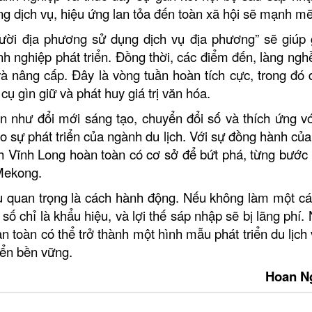
ng dịch vụ, hiệu ứng lan tỏa đến toàn xã hội sẽ mạnh m
gười địa phương sử dụng dịch vụ địa phương” sẽ giúp g
nh nghiệp phát triển. Đồng thời, các điểm đến, làng ngh
à nâng cấp. Đây là vòng tuần hoàn tích cực, trong đó d
cụ gìn giữ và phát huy giá trị văn hóa.
n như đổi mới sáng tạo, chuyển đổi số và thích ứng vớ
ho sự phát triển của ngành du lịch. Với sự đồng hành của
ch Vĩnh Long hoàn toàn có cơ sở để bứt phá, từng bước
 Mekong.
ều quan trọng là cách hành động. Nếu không làm một cá
 số chỉ là khẩu hiệu, và lợi thế sáp nhập sẽ bị lãng phí
n toàn có thể trở thành một hình mẫu phát triển du lịch 
riển bền vững.
an Nguyễ