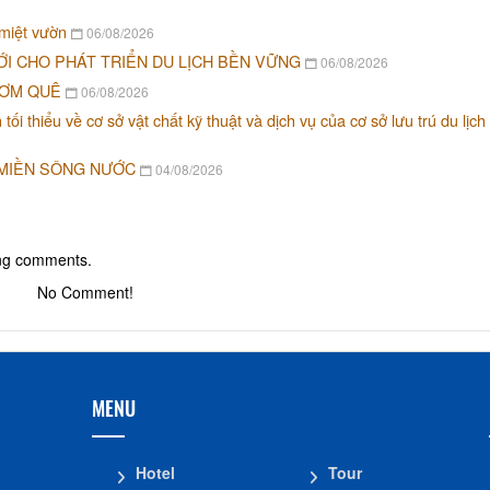
 miệt vườn
06/08/2026
ỚI CHO PHÁT TRIỂN DU LỊCH BỀN VỮNG
06/08/2026
CƠM QUÊ
06/08/2026
i thiểu về cơ sở vật chất kỹ thuật và dịch vụ của cơ sở lưu trú du lịch
 MIỀN SÔNG NƯỚC
04/08/2026
ing comments.
No Comment!
MENU
Hotel
Tour