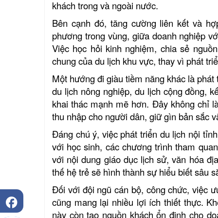
khách trong và ngoài nước.
Bên cạnh đó, tăng cường liên kết và hợp
phương trong vùng, giữa doanh nghiệp vớ
Việc học hỏi kinh nghiệm, chia sẻ nguồn
chung của du lịch khu vực, thay vì phát tr
Một hướng đi giàu tiềm năng khác là phát 
du lịch nông nghiệp, du lịch cộng đồng,
khai thác mạnh mẽ hơn. Đây không chỉ l
thu nhập cho người dân, giữ gìn bản sắc v
Đáng chú ý, việc phát triển du lịch nội t
với học sinh, các chương trình tham quan
với nội dung giáo dục lịch sử, văn hóa đ
thế hệ trẻ sẽ hình thành sự hiểu biết sâu 
Đối với đội ngũ cán bộ, công chức, việc ưu 
cũng mang lại nhiều lợi ích thiết thực.
này còn tạo nguồn khách ổn định cho doa