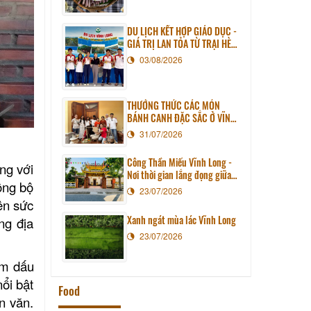
DU LỊCH KẾT HỢP GIÁO DỤC -
GIÁ TRỊ LAN TỎA TỪ TRẠI HÈ
PHƯƠNG NAM NĂM 2026
03/08/2026
THƯỞNG THỨC CÁC MÓN
BÁNH CANH ĐẶC SẮC Ở VĨNH
LONG
31/07/2026
Công Thần Miếu Vĩnh Long -
ng với
Nơi thời gian lắng đọng giữa
ồng bộ
lòng phố thị
23/07/2026
nên sức
Xanh ngát mùa lác Vĩnh Long
ng địa
23/07/2026
ậm dấu
ổi bật
Food
n văn.