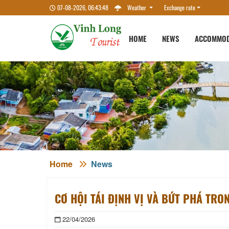
07-08-2026, 06:43:49
Weather
Exchange rate
HOME
NEWS
ACCOMMOD
Home
News
CƠ HỘI TÁI ĐỊNH VỊ VÀ BỨT PHÁ TRO
22/04/2026