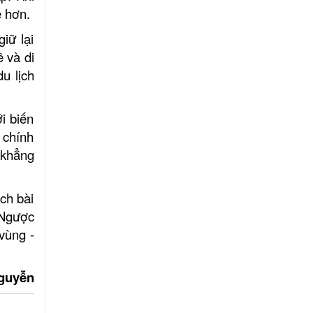
ẽ hơn.
iữ lại
ề và di
u lịch
i biến
 chính
 khẳng
ch bài
. Ngược
vùng -
n