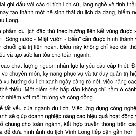
ại ghi dấu với các di tích lịch sử, làng nghề và tinh th
này tạo thành một hệ sinh thái du lịch đa dạng, hiếm n
ửu Long.
ản phẩm du lịch đặc thù theo hướng liên kết vùng được 
ệm “Sông nước - Miệt vườn - Biển” cần được hình thành
 chuỗi giá trị liên hoàn. Điều này không chỉ kéo dài thờ
iêu và tạo sức lan tỏa cho toàn ngành.
cao chất lượng nguồn nhân lực là yêu cầu cấp thiết. Đ
 về chuyên môn, kỹ năng phục vụ và tư duy quản trị hiệ
 và xu hướng du lịch xanh ngày càng rõ nét, việc nâng ca
g thể thiếu. Một điểm đến hấp dẫn không chỉ nằm ở cản
Khu tưởng niệm cố Thủ tướng Võ
Khu lưu niệm Chủ t
ách nhiệm với môi trường và cộng đồng.
Văn Kiệt
Bộ trưởng Phạm H
ế tất yếu của ngành du lịch. Việc ứng dụng công nghệ
BẢO TÀNG VĨNH LONG
KHU DU LỊCH VINH
ành sẽ giúp doanh nghiệp nâng cao hiệu quả hoạt động
số chung cho toàn ngành, kết hợp truyền thông trên cá
Khu lưu niệm Giáo sư, Viện sĩ
VĂN THÁNH MIẾU V
óa để đưa hình ảnh du lịch Vĩnh Long tiếp cận gần hơn 
Trần Đại Nghĩa