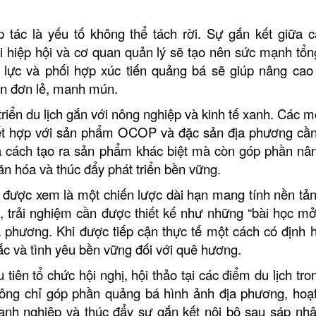
Hộ kinh doanh CocoHome
DN Đình Tân Hoa
 tác là yếu tố không thể tách rời. Sự gắn kết giữa c
i hiệp hội và cơ quan quản lý sẽ tạo nên sức mạnh tổn
 lực và phối hợp xúc tiến quảng bá sẽ giúp nâng cao 
iển đơn lẻ, manh mún.
triển du lịch gắn với nông nghiệp và kinh tế xanh. Các m
 kết hợp với sản phẩm OCOP và đặc sản địa phương cầ
à cách tạo ra sản phẩm khác biệt mà còn góp phần nâ
ăn hóa và thúc đẩy phát triển bền vững.
ỉnh được xem là một chiến lược dài hạn mang tính nền tản
, trải nghiệm cần được thiết kế như những “bài học mở
ịa phương. Khi được tiếp cận thực tế một cách có định 
sắc và tình yêu bền vững đối với quê hương.
tiên tổ chức hội nghị, hội thảo tại các điểm du lịch tro
 Không chỉ góp phần quảng bá hình ảnh địa phương, hoạ
nh nghiệp và thúc đẩy sự gắn kết nội bộ sau sáp nhậ