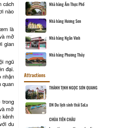
ần cách
Nhà hàng Ẩm Thực Phố
ơi nào
Nhà hàng Hương Sen
xem là
 và mở
Nhà hàng Ngân Vinh
i gian
Nhà hàng Phương Thủy
ội ngũ
n đại.
Attractions
o nhận
h quan
ịch Hội đồng
THÁNH TỊNH NGỌC SƠN QUANG
ùng
 trong
 SANG
DN Du lịch sinh thái SaLa
 và mở
c kênh
CHÙA TIÊN CHÂU
ĨNH LONG
với du