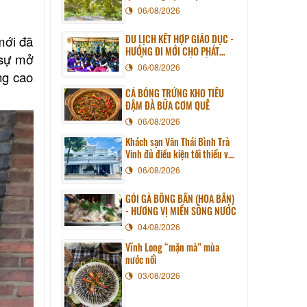
06/08/2026
DU LỊCH KẾT HỢP GIÁO DỤC -
mới đã
HƯỚNG ĐI MỚI CHO PHÁT
 sự mở
TRIỂN DU LỊCH BỀN VỮNG
06/08/2026
ng cao
CÁ BÓNG TRỨNG KHO TIÊU
ĐẬM ĐÀ BỮA CƠM QUÊ
06/08/2026
Khách sạn Văn Thái Bình Trà
Vinh đủ điều kiện tối thiểu về
cơ sở vật chất kỹ thuật và
06/08/2026
dịch vụ của cơ sở lưu trú du
lịch
GỎI GÀ BÔNG BẦN (HOA BẦN)
- HƯƠNG VỊ MIỀN SÔNG NƯỚC
04/08/2026
Vĩnh Long “mặn mà” mùa
nước nổi
03/08/2026