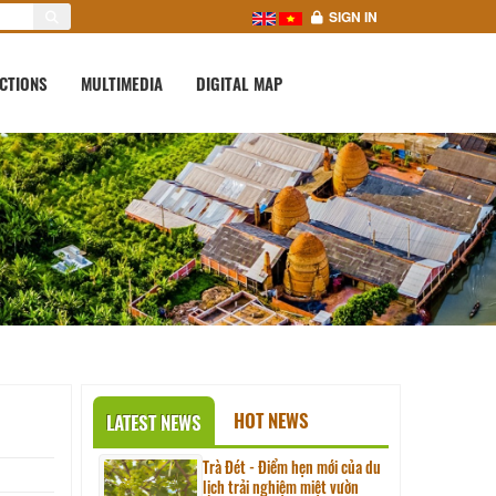
SIGN IN
CTIONS
MULTIMEDIA
DIGITAL MAP
HOT NEWS
LATEST NEWS
Trà Đét - Điểm hẹn mới của du
lịch trải nghiệm miệt vườn