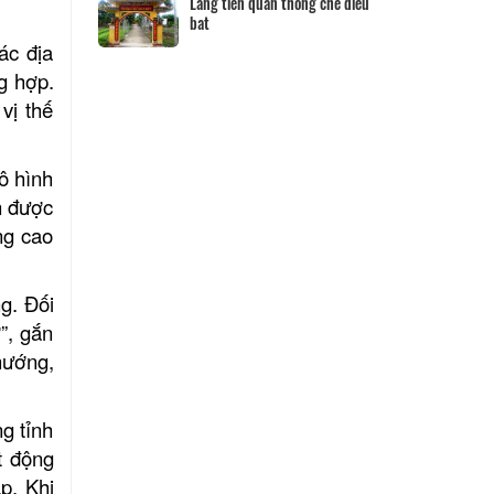
Lang tien quan thong che dieu
ác địa
bat
g hợp.
vị thế
ô hình
n được
ng cao
g. Đối
”, gắn
hướng,
ng tỉnh
t động
p. Khi