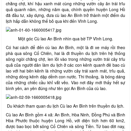
chằng chịt, khí hậu xanh mát cùng những vườn cây ăn trái trĩu
quả quanh năm, những năm qua, chính quyền huyện Long Hồ
đã đầu tư, xây dựng, đưa cù lao An Bình trở thành một điểm du
lịch hấp dẫn không thể bỏ qua khi đến Vĩnh Long.
Một góc Cù lao An Bình nhìn qua bờ TP Vĩnh Long.
Có hai cách để đến cù lao An Bình, một là đi xe máy rồi theo
phà qua sông Cổ Chiên, hai là đi thuyền du lịch trên hệ thống
sông ngòi chằng chịt, len lỏi vào trong những vườn trái cây trĩu
quả của người dân làm du lịch ở các con kênh quanh đê bao cù
lao với hai bên kênh là những vườn cây trái xanh mát, trĩu quả,
những dòng kênh dập dềnh con nước. Thi thoảng, là bóng dáng
của những chiếc cầu khỉ vắt vẻo. Vào nơi đây mới thấy hết sự
bình yên, an yên đúng như tên gọi An Bình của cù lao.
Du khách tham quan du lịch Cù lao An Bình trên thuyền du lịch.
Cù lao An Bình gồm 4 xã: An Bình, Hòa Ninh, Đồng Phú và Bình
Hòa Phước thuộc huyện Long Hồ, với diện tích hơn 60 km2,
được bao bọc bởi sông Cổ Chiên và sông Tiền. Từ bao đời nay,