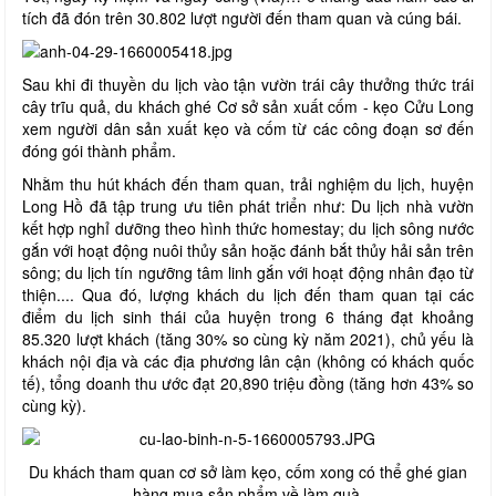
tích đã đón trên 30.802 lượt người đến tham quan và cúng bái.
Sau khi đi thuyền du lịch vào tận vườn trái cây thưởng thức trái
cây trĩu quả, du khách ghé Cơ sở sản xuất cốm - kẹo Cửu Long
xem người dân sản xuất kẹo và cốm từ các công đoạn sơ đến
đóng gói thành phẩm.
Nhằm thu hút khách đến tham quan, trải nghiệm du lịch, huyện
Long Hồ đã tập trung ưu tiên phát triển như: Du lịch nhà vườn
kết hợp nghỉ dưỡng theo hình thức homestay; du lịch sông nước
gắn với hoạt động nuôi thủy sản hoặc đánh bắt thủy hải sản trên
sông; du lịch tín ngưỡng tâm linh gắn với hoạt động nhân đạo từ
thiện.... Qua đó, lượng khách du lịch đến tham quan tại các
điểm du lịch sinh thái của huyện trong 6 tháng đạt khoảng
85.320 lượt khách (tăng 30% so cùng kỳ năm 2021), chủ yếu là
khách nội địa và các địa phương lân cận (không có khách quốc
tế), tổng doanh thu ước đạt 20,890 triệu đồng (tăng hơn 43% so
cùng kỳ).
Du khách tham quan cơ sở làm kẹo, cốm xong có thể ghé gian
hàng mua sản phẩm về làm quà.