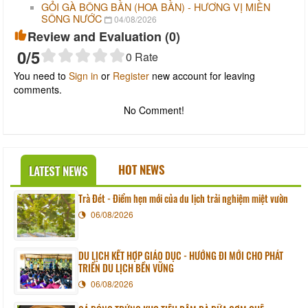
GỎI GÀ BÔNG BẦN (HOA BẦN) - HƯƠNG VỊ MIỀN
SÔNG NƯỚC
04/08/2026
Review and Evaluation (
0
)
0
/5
0
Rate
You need to
Sign in
or
Register
new account for leaving
comments.
No Comment!
HOT NEWS
LATEST NEWS
Trà Đét - Điểm hẹn mới của du lịch trải nghiệm miệt vườn
06/08/2026
DU LỊCH KẾT HỢP GIÁO DỤC - HƯỚNG ĐI MỚI CHO PHÁT
TRIỂN DU LỊCH BỀN VỮNG
06/08/2026