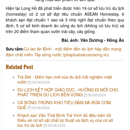
Hiện tại Long Hồ đã phát triển được trên 19 cơ sở lưu trú du lịch
(homestay) có 2 cơ sở đạt tiêu chuẩn ASEAN Homestay, 6
khách sạn đạt chuẩn 1 sao và 5 nhà nghỉ đạt chuẩn theo quy
định, 5 cơ sở kinh doanh ăn uống du lịch (không có lưu trú) và
trên 20 điểm tham quan vườn trái cây, cây giống.
Bài, ảnh: Văn Dương - Hồng Ân
Sưu tầm:
Cù lao An Bình - một điểm đến du lịch hấp dẫn mang
đậm chất miền Tây sông nước (phapluatvacuocsong.vn)
Related Post
Trà Đét - Điểm hẹn mới của du lịch trải nghiệm miệt
vườn
06/08/2026
DU LỊCH KẾT HỢP GIÁO DỤC - HƯỚNG ĐI MỚI CHO
PHÁT TRIỂN DU LỊCH BỀN VỮNG
06/08/2026
CÁ BÓNG TRỨNG KHO TIÊU ĐẬM ĐÀ BỮA CƠM
QUÊ
06/08/2026
Khách sạn Văn Thái Bình Trà Vinh đủ điều kiện tối
thiểu về cơ sở vật chất kỹ thuật và dịch vụ của cơ sở
lưu trú du lịch
06/08/2026