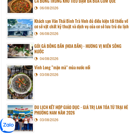
CÁ BÓNG TRỨNG KHO TIÊU ĐẬM ĐÀ BỮA CƠM QUÊ
06/08/2026
Khách sạn Văn Thái Bình Trà Vinh đủ điều kiện tối thiểu về
cơ sở vật chất kỹ thuật và dịch vụ của cơ sở lưu trú du lịch
06/08/2026
GỎI GÀ BÔNG BẦN (HOA BẦN) - HƯƠNG VỊ MIỀN SÔNG
NƯỚC
04/08/2026
Vĩnh Long “mặn mà” mùa nước nổi
03/08/2026
DU LỊCH KẾT HỢP GIÁO DỤC - GIÁ TRỊ LAN TỎA TỪ TRẠI HÈ
PHƯƠNG NAM NĂM 2026
03/08/2026