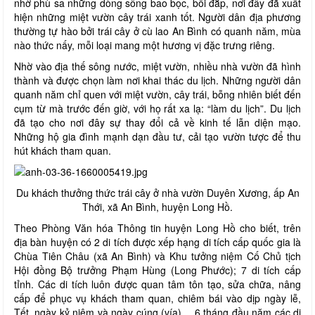
nhờ phù sa những dòng sông bao bọc, bồi đắp, nơi đây đã xuất
hiện những miệt vườn cây trái xanh tốt. Người dân địa phương
thường tự hào bởi trái cây ở cù lao An Bình có quanh năm, mùa
nào thức nấy, mỗi loại mang một hương vị đặc trưng riêng.
Nhờ vào địa thế sông nước, miệt vườn, nhiều nhà vườn đã hình
thành và được chọn làm nơi khai thác du lịch. Những người dân
quanh năm chỉ quen với miệt vườn, cây trái, bỗng nhiên biết đến
cụm từ mà trước đến giờ, với họ rất xa lạ: “làm du lịch”. Du lịch
đã tạo cho nơi đây sự thay đổi cả về kinh tế lẫn diện mạo.
Những hộ gia đình mạnh dạn đầu tư, cải tạo vườn tược để thu
hút khách tham quan.
Du khách thưởng thức trái cây ở nhà vườn Duyên Xương, ấp An
Thới, xã An Bình, huyện Long Hồ.
Theo Phòng Văn hóa Thông tin huyện Long Hồ cho biết, trên
địa bàn huyện có 2 di tích được xếp hạng di tích cấp quốc gia là
Chùa Tiên Châu (xã An Bình) và Khu tưởng niệm Cố Chủ tịch
Hội đồng Bộ trưởng Phạm Hùng (Long Phước); 7 di tích cấp
tỉnh. Các di tích luôn được quan tâm tôn tạo, sửa chữa, nâng
cấp để phục vụ khách tham quan, chiêm bái vào dịp ngày lễ,
Tết, ngày kỷ niệm và ngày cúng (vía)… 6 tháng đầu năm các di