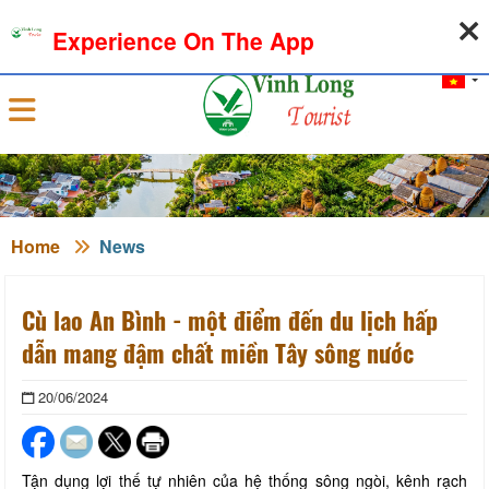
06-08-2026, 02:07:01
WEATHER
EXCHANGE RATE
Experience On The App
Sign in
Home
News
Cù lao An Bình - một điểm đến du lịch hấp
dẫn mang đậm chất miền Tây sông nước
20/06/2024
Tận dụng lợi thế tự nhiên của hệ thống sông ngòi, kênh rạch