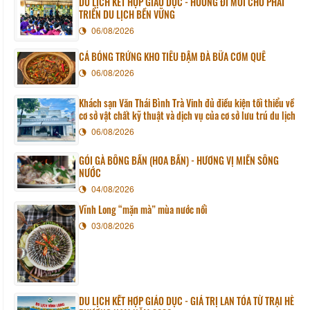
DU LỊCH KẾT HỢP GIÁO DỤC - HƯỚNG ĐI MỚI CHO PHÁT
TRIỂN DU LỊCH BỀN VỮNG
06/08/2026
CÁ BÓNG TRỨNG KHO TIÊU ĐẬM ĐÀ BỮA CƠM QUÊ
06/08/2026
Khách sạn Văn Thái Bình Trà Vinh đủ điều kiện tối thiểu về
cơ sở vật chất kỹ thuật và dịch vụ của cơ sở lưu trú du lịch
06/08/2026
GỎI GÀ BÔNG BẦN (HOA BẦN) - HƯƠNG VỊ MIỀN SÔNG
NƯỚC
04/08/2026
Vĩnh Long “mặn mà” mùa nước nổi
03/08/2026
DU LỊCH KẾT HỢP GIÁO DỤC - GIÁ TRỊ LAN TỎA TỪ TRẠI HÈ