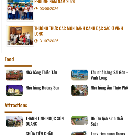
PHƯƠNG NAM NĂM 2026
03/08/2026
THƯỞNG THỨC CÁC MÓN BÁNH CANH ĐẶC SẮC Ở VĨNH
LONG
31/07/2026
Food
Nhà hàng Thiên Tân
Tàu nhà hàng Sài Gòn -
Vĩnh Long
Nhà hàng Hương Sen
Nhà hàng Ẩm Thực Phố
Attractions
THÁNH TỊNH NGỌC SƠN
DN Du lịch sinh thái
QUANG
SaLa
CHÙA TIÊN CHÂU
Lang tien quan thong