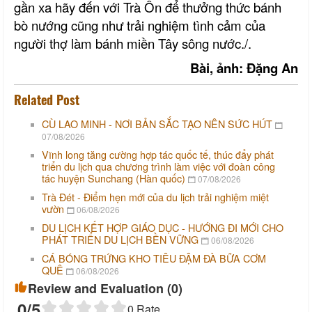
gần xa hãy đến với Trà Ôn để t
hưởng thức
bánh
bò nướng cũng như trải nghiệm tình cảm của
người thợ làm bánh miền Tây sông nước.
/.
Bài, ảnh
: Đặng An
Related Post
CÙ LAO MINH - NƠI BẢN SẮC TẠO NÊN SỨC HÚT
07/08/2026
Vĩnh long tăng cường hợp tác quốc tế, thúc đẩy phát
triển du lịch qua chương trình làm việc với đoàn công
tác huyện Sunchang (Hàn quốc)
07/08/2026
Trà Đét - Điểm hẹn mới của du lịch trải nghiệm miệt
vườn
06/08/2026
DU LỊCH KẾT HỢP GIÁO DỤC - HƯỚNG ĐI MỚI CHO
PHÁT TRIỂN DU LỊCH BỀN VỮNG
06/08/2026
CÁ BÓNG TRỨNG KHO TIÊU ĐẬM ĐÀ BỮA CƠM
QUÊ
06/08/2026
Review and Evaluation (
0
)
0
/5
0
Rate