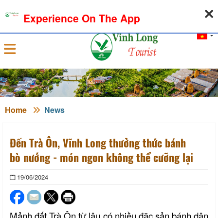
09-08-2026, 07:53:03
WEATHER
EXCHANGE RATE
Experience On The App
Sign in
Home
News
Đến Trà Ôn, Vĩnh Long thưởng thức bánh
bò nướng - món ngon không thể cưỡng lại
19/06/2024
Mảnh đất Trà Ôn từ lâu có nhiều đặc sản bánh dân