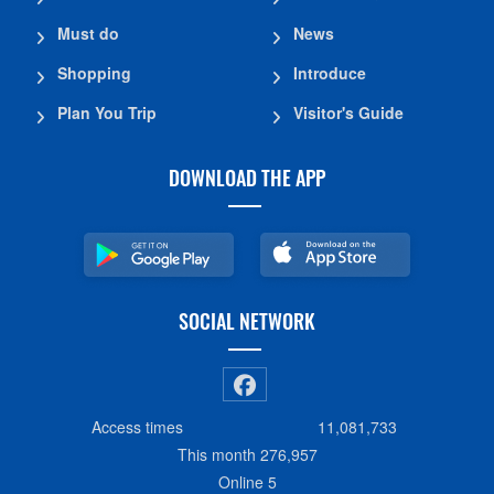
Must do
News
Shopping
Introduce
Plan You Trip
Visitor's Guide
DOWNLOAD THE APP
SOCIAL NETWORK
Access times
11,081,733
This month
276,957
Online
5