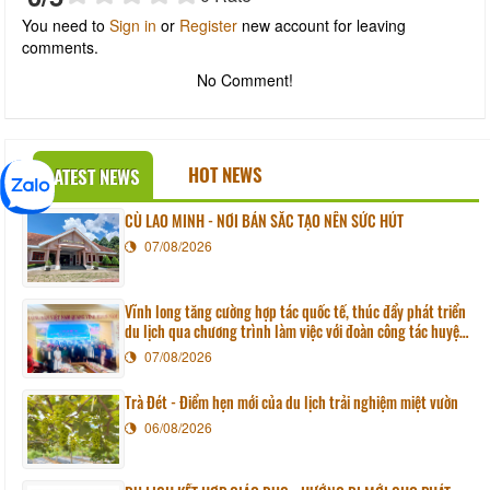
You need to
Sign in
or
Register
new account for leaving
comments.
No Comment!
HOT NEWS
LATEST NEWS
CÙ LAO MINH - NƠI BẢN SẮC TẠO NÊN SỨC HÚT
07/08/2026
Vĩnh long tăng cường hợp tác quốc tế, thúc đẩy phát triển
du lịch qua chương trình làm việc với đoàn công tác huyện
Sunchang (Hàn quốc)
07/08/2026
Trà Đét - Điểm hẹn mới của du lịch trải nghiệm miệt vườn
06/08/2026