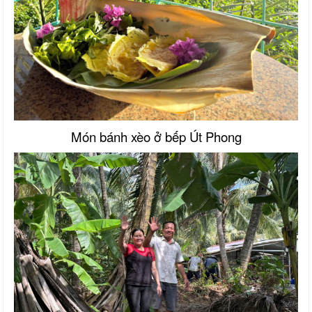
Món bánh xèo ở bếp Út Phong