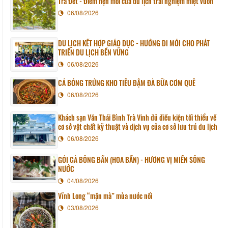
Trà Đét - Điểm hẹn mới của du lịch trải nghiệm miệt vườn
06/08/2026
DU LỊCH KẾT HỢP GIÁO DỤC - HƯỚNG ĐI MỚI CHO PHÁT
TRIỂN DU LỊCH BỀN VỮNG
06/08/2026
CÁ BÓNG TRỨNG KHO TIÊU ĐẬM ĐÀ BỮA CƠM QUÊ
06/08/2026
Khách sạn Văn Thái Bình Trà Vinh đủ điều kiện tối thiểu về
cơ sở vật chất kỹ thuật và dịch vụ của cơ sở lưu trú du lịch
06/08/2026
GỎI GÀ BÔNG BẦN (HOA BẦN) - HƯƠNG VỊ MIỀN SÔNG
NƯỚC
04/08/2026
Vĩnh Long “mặn mà” mùa nước nổi
03/08/2026