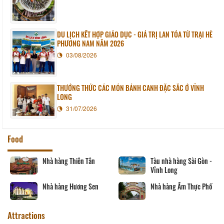
DU LỊCH KẾT HỢP GIÁO DỤC - GIÁ TRỊ LAN TỎA TỪ TRẠI HÈ
PHƯƠNG NAM NĂM 2026
03/08/2026
THƯỞNG THỨC CÁC MÓN BÁNH CANH ĐẶC SẮC Ở VĨNH
LONG
31/07/2026
Food
Nhà hàng Phương Thủy
Nhà hàng Song Thảo
Nhà hàng Ngân Vinh
Nhà hàng Sáu Tú
Attractions