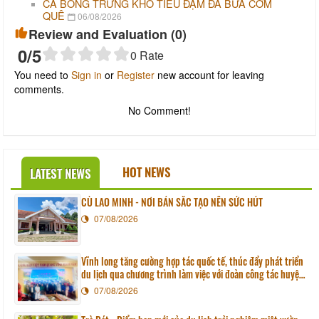
CÁ BÓNG TRỨNG KHO TIÊU ĐẬM ĐÀ BỮA CƠM
QUÊ
06/08/2026
Review and Evaluation (
0
)
0
/5
0
Rate
You need to
Sign in
or
Register
new account for leaving
comments.
No Comment!
HOT NEWS
LATEST NEWS
CÙ LAO MINH - NƠI BẢN SẮC TẠO NÊN SỨC HÚT
07/08/2026
Vĩnh long tăng cường hợp tác quốc tế, thúc đẩy phát triển
du lịch qua chương trình làm việc với đoàn công tác huyện
Sunchang (Hàn quốc)
07/08/2026