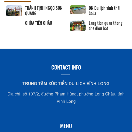
Khu tưởng niệm cố Thủ
BẢO TÀNG VĨNH LONG
tướng Võ Văn Kiệt
Khu lưu niệm Giáo sư,
Viện sĩ Trần Đại Nghĩa
Hộ kinh doanh
CocoHome
CONTACT INFO
TRUNG TÂM XÚC TIẾN DU LỊCH VĨNH LONG
Địa chỉ: số 107/2, đường Phạm Hùng, phường Long Châu, tỉnh
Vĩnh Long
MENU