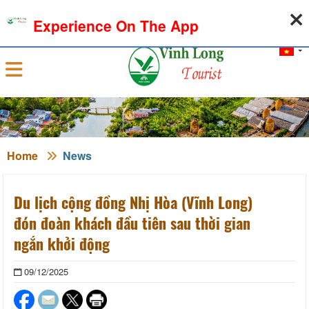
07-08-2026, 10:17:15
WEATHER
EXCHANGE RATE
Experience On The App
Sign in
Home
News
Du lịch cộng đồng Nhị Hòa (Vĩnh Long)
đón đoàn khách đầu tiên sau thời gian
ngắn khởi động
09/12/2025