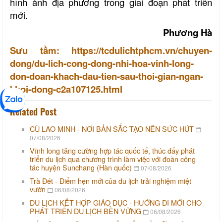
hình ảnh địa phương trong giai đoạn phát triển
mới.
Phương Hà
Sưu tầm: https://tcdulichtphcm.vn/chuyen-
dong/du-lich-cong-dong-nhi-hoa-vinh-long-
don-doan-khach-dau-tien-sau-thoi-gian-ngan-
khoi-dong-c2a107125.html
Related Post
CÙ LAO MINH - NƠI BẢN SẮC TẠO NÊN SỨC HÚT
07/08/2026
Vĩnh long tăng cường hợp tác quốc tế, thúc đẩy phát
triển du lịch qua chương trình làm việc với đoàn công
tác huyện Sunchang (Hàn quốc)
07/08/2026
Trà Đét - Điểm hẹn mới của du lịch trải nghiệm miệt
vườn
06/08/2026
DU LỊCH KẾT HỢP GIÁO DỤC - HƯỚNG ĐI MỚI CHO
PHÁT TRIỂN DU LỊCH BỀN VỮNG
06/08/2026