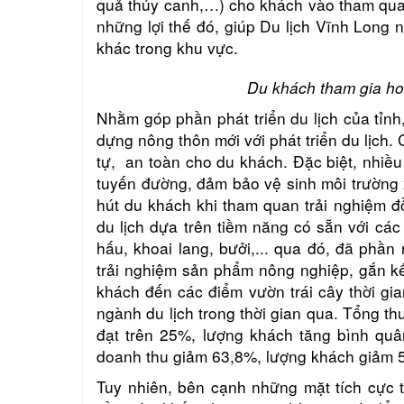
quả thủy canh,…) cho khách vào tham quan 
những lợi thế đó, giúp Du lịch Vĩnh Long n
khác trong khu vực.
Du khách tham gia ho
Nhằm góp phần phát triển du lịch của tỉn
dựng nông thôn mới với phát triển du lịch.
tự, an toàn cho du khách. Đặc biệt, nhiề
tuyến đường, đảm bảo vệ sinh môi trường 
hút du khách khi tham quan trải nghiệm 
du lịch dựa trên tiềm năng có sẵn với cá
hấu, khoai lang, bưởi,... qua đó, đã ph
trải nghiệm sản phẩm nông nghiệp, gắn kế
khách đến các điểm vườn trái cây thời g
ngành du lịch trong thời gian qua. Tổng t
đạt trên 25%, lượng khách tăng bình qu
doanh thu giảm 63,8%, lượng khách giảm 
Tuy nhiên, bên cạnh những mặt tích cực t