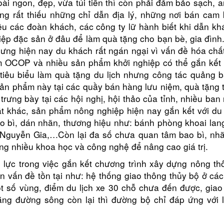
 ngon, đẹp, vừa túi tiền thì còn phải đảm bảo sạch, a
ng rất thiếu những chỉ dẫn địa lý, những nơi bán cam 
u các đoàn khách, các công ty lữ hành biết khi dẫn khá
iệp đặc sản ở đâu để làm quà tặng cho bạn bè, gia đình
hưng hiện nay du khách rất ngán ngại vì vấn đề hóa chấ
ẩm OCOP và nhiều sản phẩm khởi nghiệp có thể gắn kết 
tiêu biểu làm quà tặng du lịch nhưng công tác quảng bá
sản phẩm này tại các quầy bán hàng lưu niệm, quà tặng t
trưng bày tại các hội nghị, hội thảo của tỉnh, nhiều ba
t khác, sản phẩm nông nghiệp hiện nay gắn kết với du l
o bì, dán nhãn, thương hiệu như: bánh phòng khoai lan
i Nguyễn Gia,…Còn lại đa số chưa quan tâm bao bì, nh
ng nhiều khoa học và công nghệ để nâng cao giá trị.
 lực trong việc gắn kết chương trình xây dựng nông th
còn vấn đề tồn tại như: hệ thống giao thông thủy bộ ở cá
ột số vùng, điểm du lịch xe 30 chỗ chưa đến được, giao
g đường sông còn lại thì đường bộ chỉ đáp ứng với l