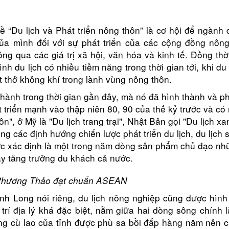
 “Du lịch và Phát triển nông thôn” là cơ hội để ngành d
a mình đối với sự phát triển của các cộng đồng nông
ng qua các giá trị xã hội, văn hóa và kinh tế.
Đồng thờ
nh du lịch có nhiều tiềm năng trong thời gian tới, khi d
ít thở không khí trong lành vùng nông thôn.
thành trong thời gian gần đây, mà nó đã hình thành và p
 triển mạnh vào thập niên 80, 90 của thế kỷ trước và có
n", ở Mỹ là "Du lịch trang trại", Nhật Bản gọi "Du lịch xa
ong các định hướng chiến lược phát triển du lịch, du lịch 
ợc xác định là một trong năm dòng sản phẩm chủ đạo nh
ẩy tăng trưởng du khách cả nước.
Phương Thảo đạt chuẩn ASEAN
h Long nói riêng, du lịch nông nghiệp cũng được hình
 trí địa lý khá đặc biệt, nằm giữa hai dòng sông chính 
ng cù lao của tỉnh được phù sa bồi đấp hàng năm nên câ