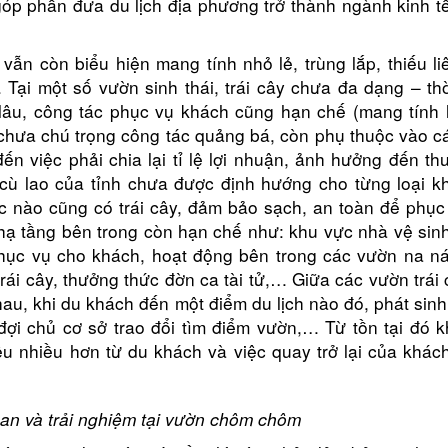
góp phần đưa du lịch địa phương trở thành ngành kinh t
Hộ kinh doanh CocoHome
DN Đình Tân Hoa
n còn biểu hiện mang tính nhỏ lẻ, trùng lắp, thiếu liê
Tại một số vườn sinh thái, trái cây chưa đa dạng – thờ
âu, công tác phục vụ khách cũng hạn chế (mang tính 
 chưa chú trọng công tác quảng bá, còn phụ thuộc vào c
ến việc phải chia lại tỉ lệ lợi nhuận, ảnh hưởng đến th
 cù lao của tỉnh chưa được định hướng cho từng loại k
lúc nào cũng có trái cây, đảm bảo sạch, an toàn để phục
 hạ tầng bên trong còn hạn chế như: khu vực nhà vệ sin
hục vụ cho khách, hoạt động bên trong các vườn na n
trái cây, thưởng thức đờn ca tài tử,… Giữa các vườn trái
nhau, khi du khách đến một điểm du lịch nào đó, phát si
đợi chủ cơ sở trao đổi tìm điểm vườn,… Từ tồn tại đó k
êu nhiều hơn từ du khách và việc quay trở lại của khác
an và trải nghiệm tại vườn chôm chôm