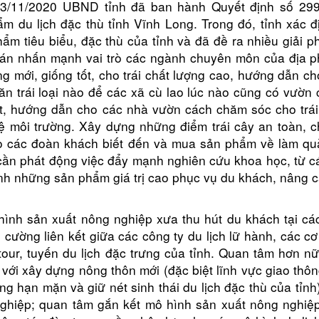
03/11/2020 UBND tỉnh đã ban hành Quyết định số 29
du lịch đặc thù tỉnh Vĩnh Long. Trong đó, tỉnh xác đ
hẩm tiêu biểu, đặc thù của tỉnh và đã đề ra nhiều giải p
 Đề án nhấn mạnh vai trò các ngành chuyên môn của địa 
 mới, giống tốt, cho trái chất lượng cao, hướng dẫn ch
n trái loại nào để các xã cù lao lúc nào cũng có vườn 
ệt, hướng dẫn cho các nhà vườn cách chăm sóc cho trái
ệ môi trường. Xây dựng những điểm trái cây an toàn, c
ho các đoàn khách biết đến và mua sản phẩm về làm qu
cần phát động việc đẩy mạnh nghiên cứu khoa học, từ c
nh những sản phẩm giá trị cao phục vụ du khách, nâng c
hình sản xuất nông nghiệp xưa thu hút du khách tại cá
g cường liên kết giữa các công ty du lịch lữ hành, các c
tour, tuyến du lịch đặc trưng của tỉnh. Quan tâm hơn nữ
 với xây dựng nông thôn mới (đặc biệt lĩnh vực giao thôn
g hạn mặn và giữ nét sinh thái du lịch đặc thù của tỉnh
nghiệp; quan tâm gắn kết mô hình sản xuất nông nghiệ