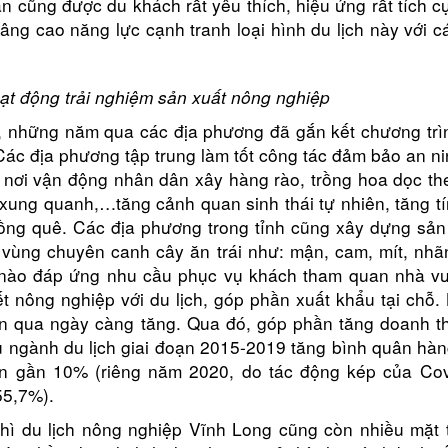
cũng được du khách rất yêu thích, hiệu ứng rất tích cự
âng cao năng lực cạnh tranh loại hình du lịch này với c
ạt động trải nghiệm sản xuất nông nghiệp
h, những năm qua các địa phương đã gắn kết chương trì
 Các địa phương tập trung làm tốt công tác đảm bảo an ni
u nơi vận động nhân dân xây hàng rào, trồng hoa dọc th
xung quanh,…tăng cảnh quan sinh thái tự nhiên, tăng tí
đồng quê. Các địa phương trong tỉnh cũng xây dựng sả
c vùng chuyên canh cây ăn trái như: mận, cam, mít, nhã
ần nào đáp ứng nhu cầu phục vụ khách tham quan nhà v
t nông nghiệp với du lịch, góp phần xuất khẩu tại chỗ.
Khu tưởng niệm cố Thủ tướng Võ
Khu lưu niệm Chủ t
ian qua ngày càng tăng. Qua đó, góp phần tăng doanh t
Văn Kiệt
Bộ trưởng Phạm H
hu ngành du lịch giai đoạn 2015-2019 tăng bình quân hà
BẢO TÀNG VĨNH LONG
KHU DU LỊCH VINH
ân gần 10% (riêng năm 2020, do tác động kép của Cov
55,7%).
Khu lưu niệm Giáo sư, Viện sĩ
VĂN THÁNH MIẾU V
hì du lịch nông nghiệp Vĩnh Long cũng còn nhiều mặt t
Trần Đại Nghĩa