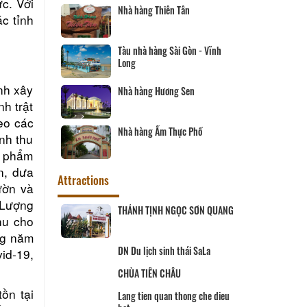
c. Với
Nhà hàng Thiên Tân
ác tỉnh
Tàu nhà hàng Sài Gòn - Vĩnh
Long
nh xây
Nhà hàng Hương Sen
nh trật
eo các
Nhà hàng Ẩm Thực Phố
nh thu
n phẩm
n, dưa
Attractions
ườn và
 Lượng
ịch Hội đồng
THÁNH TỊNH NGỌC SƠN QUANG
hu cho
ùng
ng năm
 SANG
DN Du lịch sinh thái SaLa
id-19,
CHÙA TIÊN CHÂU
ĨNH LONG
ồn tại