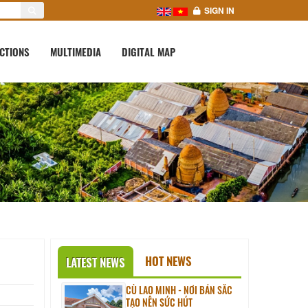
SIGN IN
CTIONS
MULTIMEDIA
DIGITAL MAP
HOT NEWS
LATEST NEWS
CÙ LAO MINH - NƠI BẢN SẮC
TẠO NÊN SỨC HÚT