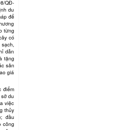
98/QĐ-
ịnh du
háp để
phương
o từng
cây có
 sạch,
hỉ dẫn
à tặng
ác sản
ao giá
c điểm
ơ sở du
a việc
g thủy
); đầu
p công