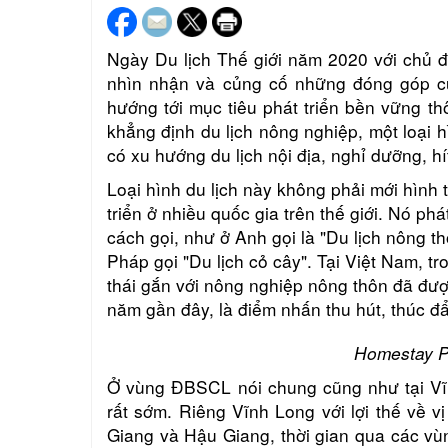
Ngày Du lịch Thế giới năm 2020 với chủ đề
nhìn nhận và củng cố những đóng góp củ
hướng tới mục tiêu phát triển bền vững thô
khẳng định du lịch nông nghiệp, một loại hì
có xu hướng du lịch nội địa, nghỉ dưỡng, h
Loại hình du lịch này không phải mới hình 
triển ở nhiều quốc gia trên thế giới. Nó
phát
cách gọi, như ở Anh gọi là "Du lịch nông thô
Pháp gọi "Du lịch cỏ cây". Tại Việt Nam, tr
thái gắn với nông nghiệp nông thôn đã đư
năm gần đây, là điểm nhấn thu hút, thúc đ
Homestay 
Ở vùng ĐBSCL nói chung cũng như tại Vĩn
rất sớm. Riêng Vĩnh Long với lợi thế về vị
Giang và Hậu Giang, thời gian qua các vù