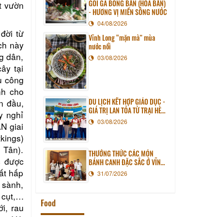
GỎI GÀ BÔNG BẦN (HOA BẦN)
ệt vườn
- HƯƠNG VỊ MIỀN SÔNG NƯỚC
04/08/2026
đời từ
Vĩnh Long “mặn mà” mùa
ch này
nước nổi
ng dân,
03/08/2026
cây tại
ều công
nh cho
DU LỊCH KẾT HỢP GIÁO DỤC -
n đầu,
GIÁ TRỊ LAN TỎA TỪ TRẠI HÈ
y nghỉ
PHƯƠNG NAM NĂM 2026
03/08/2026
N giai
tkings)
h Tân).
THƯỞNG THỨC CÁC MÓN
c được
BÁNH CANH ĐẶC SẮC Ở VĨNH
LONG
ất hấp
31/07/2026
 sành,
 cụt,…
Food
i, rau