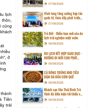
07/08/2026
Vĩnh long tăng cường hợp tác
u lịch
quốc tế, thúc đẩy phát triển
 thôn,
du lịch qua chương trình làm
07/08/2026
i cũng
việc với đoàn công tác huyện
Sunchang (Hàn quốc)
u khách
Trà Đét - Điểm hẹn mới của du
lịch trải nghiệm miệt vườn
06/08/2026
hát
 nhiều
DU LỊCH KẾT HỢP GIÁO DỤC -
nh", ở
HƯỚNG ĐI MỚI CHO PHÁT
TRIỂN DU LỊCH BỀN VỮNG
sinh
06/08/2026
ững
CÁ BÓNG TRỨNG KHO TIÊU
ĐẬM ĐÀ BỮA CƠM QUÊ
06/08/2026
Khách sạn Văn Thái Bình Trà
 thành
Vinh đủ điều kiện tối thiểu về
cơ sở vật chất kỹ thuật và
là Tiền
06/08/2026
dịch vụ của cơ sở lưu trú du
y trái
lịch