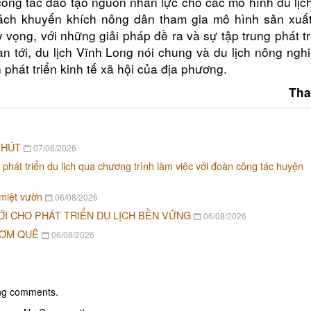
i công tác đào tạo nguồn nhân lực cho các mô hình du lị
sách khuyến khích nông dân tham gia mô hình sản xuấ
Hy vọng, với những giải pháp đề ra và sự tập trung phát t
ian tới, du lịch Vĩnh Long nói chung và du lịch nông ngh
 phát triển kinh tế xã hội của địa phương.
Tha
 HÚT
07/08/2026
 phát triển du lịch qua chương trình làm việc với đoàn công tác huyện
 miệt vườn
06/08/2026
ỚI CHO PHÁT TRIỂN DU LỊCH BỀN VỮNG
06/08/2026
CƠM QUÊ
06/08/2026
ing comments.