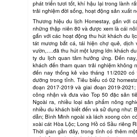
phát triển tươi tốt, khí hậu lại trong lành 
trải nghiệm đời sống, hoạt động sản xuất 
Thương hiệu du lịch Homestay, gắn với cá
những thập niên 80 và được xem là cái nôi
gắn với các hoạt động thu hút khách du lịch
tát mương bắt cá, tái hiện chợ quê, dịch 
vườn,….đã thu hút một lượng lớn khách 
ty du lịch quan tâm hưởng ứng. Đến nay,
khách đến tham quan trải nghiệm không ng
đến nay thống kê vào tháng 11/2020 có 
dưỡng trong tỉnh. Tiêu biểu có 02 homesta
đoạn 2017-2019 và giai đoạn 2019-2021; 02 l
công nhận và đưa vào Top 50 đặc sản ti
Ngoài ra, nhiều loại sản phẩm nông nghi
nhiều du khách biết đến và sử dụng như: B
dẫn; Bình Minh ngoài xà lách xoong còn có
xoài cát Hòa Lộc; Long Hồ có Sầu riêng 
Thời gian gần đây, trong tỉnh có thêm m