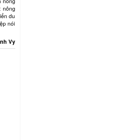
ch nông
t nông
riển du
iệp nói
nh Vy