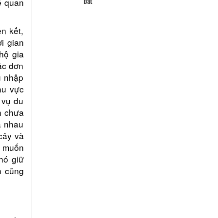
ế quan
Lang tien quan thong che dieu
bat
n kết,
i gian
hộ gia
ác đơn
u nhập
hu vực
 vụ du
h chưa
á nhau
 cây và
nh muốn
hó giữ
h cũng