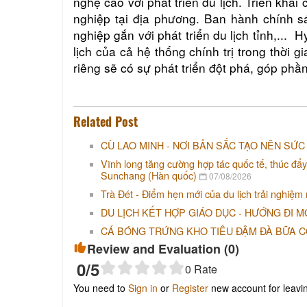
nghệ cao với phát triển du lịch. Triển kha
nghiệp tại địa phương. Ban hành chính 
nghiệp gắn với phát triển du lịch tỉnh,... 
lịch của cả hệ thống chính trị trong thời g
riêng sẽ có sự phát triển đột phá, góp phần
Related Post
CÙ LAO MINH - NƠI BẢN SẮC TẠO NÊN SỨC
Vĩnh long tăng cường hợp tác quốc tế, thúc đẩy
Sunchang (Hàn quốc)
07/08/2026
Trà Đét - Điểm hẹn mới của du lịch trải nghiệm
DU LỊCH KẾT HỢP GIÁO DỤC - HƯỚNG ĐI M
CÁ BÓNG TRỨNG KHO TIÊU ĐẬM ĐÀ BỮA 
Review and Evaluation (
0
)
0
/5
0
Rate
You need to
Sign in
or
Register
new account for leav