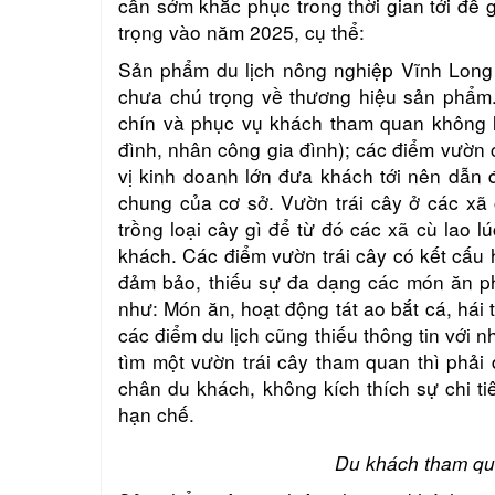
cần sớm khắc phục trong thời gian tới để 
trọng vào năm 2025, cụ thể:
Sản phẩm du lịch nông nghiệp Vĩnh Long vẫ
chưa chú trọng về thương hiệu sản phẩm. 
chín và phục vụ khách tham quan không l
đình, nhân công gia đình); các điểm vườn
vị kinh doanh lớn đưa khách tới nên dẫn đ
chung của cơ sở. Vườn trái cây ở các xã
trồng loại cây gì để từ đó các xã cù lao 
khách. Các điểm vườn trái cây có kết cấu
đảm bảo, thiếu sự đa dạng các món ăn p
như: Món ăn, hoạt động tát ao bắt cá, hái 
các điểm du lịch cũng thiếu thông tin với 
tìm một vườn trái cây tham quan thì phải 
chân du khách, không kích thích sự chi ti
hạn chế.
Du khách tham qu