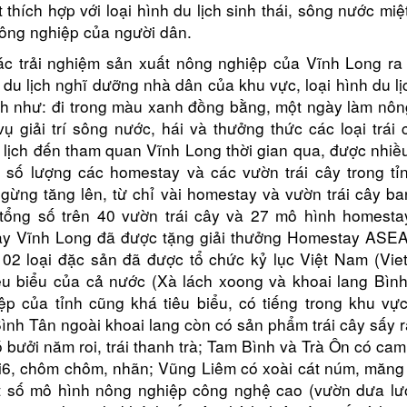
rất thích hợp với loại hình du lịch sinh thái, sông nước mi
nông nghiệp của người dân.
c trải nghiệm sản xuất nông nghiệp của Vĩnh Long ra 
 du lịch nghĩ dưỡng nhà dân của khu vực, loại hình du lị
 như: đi trong màu xanh đồng bằng, một ngày làm nô
vụ giải trí sông nước, hái và thưởng thức các loại trái 
du lịch đến tham quan Vĩnh Long thời gian qua, được nhi
 số lượng các homestay và các vườn trái cây trong tỉ
ừng tăng lên, từ chỉ vài homestay và vườn trái cây ba
tổng số trên 40 vườn trái cây và 27 mô hình homesta
y Vĩnh Long đã được tặng giải thưởng Homestay ASEA
oại đặc sản đã được tổ chức kỷ lục Việt Nam (Vie
êu biểu của cả nước (Xà lách xoong và khoai lang Bìn
ệp của tỉnh cũng khá tiêu biểu, có tiếng trong khu vự
ình Tân ngoài khoai lang còn có sản phẩm trái cây sấy r
 bưởi năm roi, trái thanh trà; Tam Bình và Trà Ôn có cam
Ri6, chôm chôm, nhãn; Vũng Liêm có xoài cát núm, măng
ột số mô hình nông nghiệp công nghệ cao (vườn dưa lướ