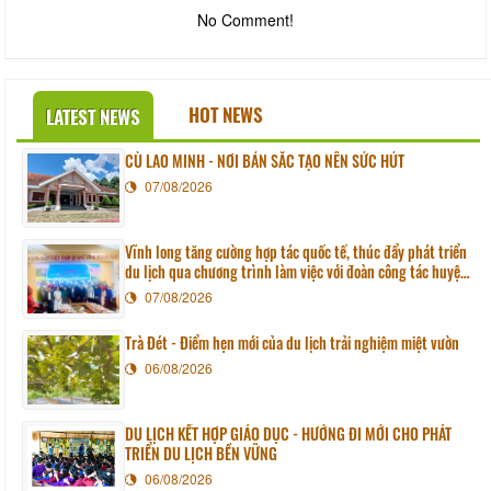
No Comment!
HOT NEWS
LATEST NEWS
CÙ LAO MINH - NƠI BẢN SẮC TẠO NÊN SỨC HÚT
07/08/2026
Vĩnh long tăng cường hợp tác quốc tế, thúc đẩy phát triển
du lịch qua chương trình làm việc với đoàn công tác huyện
Sunchang (Hàn quốc)
07/08/2026
Trà Đét - Điểm hẹn mới của du lịch trải nghiệm miệt vườn
06/08/2026
DU LỊCH KẾT HỢP GIÁO DỤC - HƯỚNG ĐI MỚI CHO PHÁT
TRIỂN DU LỊCH BỀN VỮNG
06/08/2026