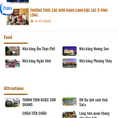
THƯỞNG THỨC CÁC MÓN BÁNH CANH ĐẶC SẮC Ở VĨNH
LONG
31/07/2026
Food
Nhà hàng Ẩm Thực Phố
Nhà hàng Hương Sen
Nhà hàng Ngân Vinh
Nhà hàng Phương Thủy
Attractions
THÁNH TỊNH NGỌC SƠN
DN Du lịch sinh thái
QUANG
SaLa
CHÙA TIÊN CHÂU
Lang tien quan thong
che dieu bat