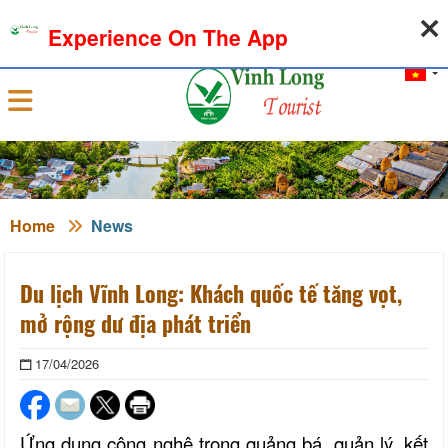
08-08-2026, 06:50:13
WEATHER
EXCHANGE RATE
Experience On The App
Sign in
Home
News
Du lịch Vĩnh Long: Khách quốc tế tăng vọt,
mở rộng dư địa phát triển
17/04/2026
Ứng dụng công nghệ trong quảng bá, quản lý, kết