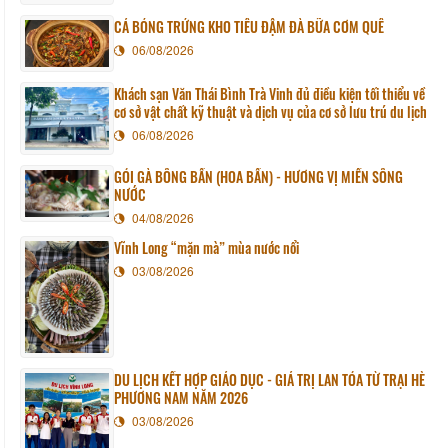
CÁ BÓNG TRỨNG KHO TIÊU ĐẬM ĐÀ BỮA CƠM QUÊ
06/08/2026
Khách sạn Văn Thái Bình Trà Vinh đủ điều kiện tối thiểu về
cơ sở vật chất kỹ thuật và dịch vụ của cơ sở lưu trú du lịch
06/08/2026
GỎI GÀ BÔNG BẦN (HOA BẦN) - HƯƠNG VỊ MIỀN SÔNG
NƯỚC
04/08/2026
Vĩnh Long “mặn mà” mùa nước nổi
03/08/2026
DU LỊCH KẾT HỢP GIÁO DỤC - GIÁ TRỊ LAN TỎA TỪ TRẠI HÈ
PHƯƠNG NAM NĂM 2026
03/08/2026