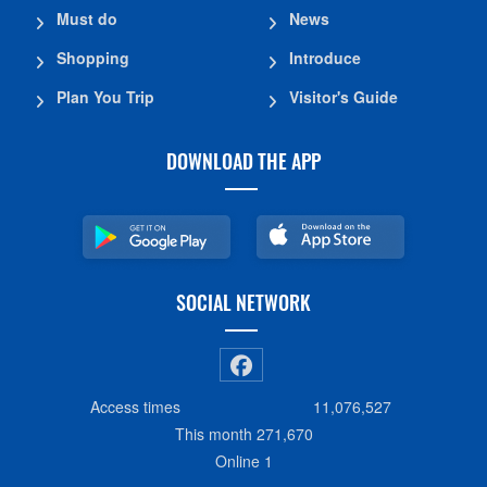
Must do
News
Shopping
Introduce
Plan You Trip
Visitor's Guide
DOWNLOAD THE APP
SOCIAL NETWORK
Access times
11,076,527
This month
271,670
Online
1