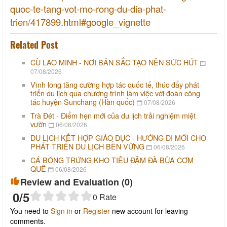
quoc-te-tang-vot-mo-rong-du-dia-phat-
trien/417899.html#google_vignette
Related Post
CÙ LAO MINH - NƠI BẢN SẮC TẠO NÊN SỨC HÚT
07/08/2026
Vĩnh long tăng cường hợp tác quốc tế, thúc đẩy phát
triển du lịch qua chương trình làm việc với đoàn công
tác huyện Sunchang (Hàn quốc)
07/08/2026
Trà Đét - Điểm hẹn mới của du lịch trải nghiệm miệt
vườn
06/08/2026
DU LỊCH KẾT HỢP GIÁO DỤC - HƯỚNG ĐI MỚI CHO
PHÁT TRIỂN DU LỊCH BỀN VỮNG
06/08/2026
CÁ BÓNG TRỨNG KHO TIÊU ĐẬM ĐÀ BỮA CƠM
QUÊ
06/08/2026
Review and Evaluation (
0
)
0
/5
0
Rate
You need to
Sign in
or
Register
new account for leaving
comments.