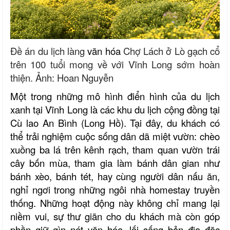
Đề án du lịch
làng
văn hóa
Chợ Lách ở Lò gạch cổ
trên 100 tuổi mong về với Vĩnh Long sớm hoàn
thiện. Ảnh: Hoan Nguyễn
Một trong những mô hình điển hình của du lịch
xanh tại Vĩnh Long là các khu du lịch cộng đồng tại
Cù lao An Bình (Long Hồ). Tại đây, du khách có
thể trải nghiệm cuộc sống dân dã miệt vườn: chèo
xuồng ba lá trên kênh rạch, tham quan vườn trái
cây bốn mùa, tham gia làm bánh dân gian như
bánh xèo, bánh tét, hay cùng người dân nấu ăn,
nghỉ ngơi trong những ngôi nhà homestay truyền
thống. Những hoạt động này không chỉ mang lại
niềm vui, sự thư giãn cho du khách mà còn góp
phần giữ gìn nét văn hóa, lối sống bản địa đặc