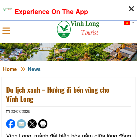
08-08-2026, 08:43:01
WEATHER
EXCHANGE RATE
Experience On The App
Sign in
Home
News
Du lịch xanh – Hướng đi bền vững cho
Vĩnh Long
23/07/2025
Vĩnh Long, mảnh đất hiền hòa nằm giữa lòng đồng