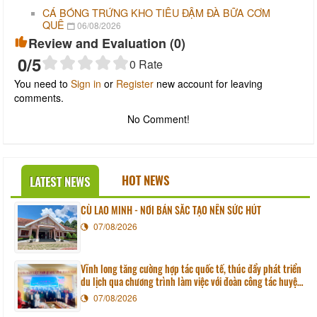
CÁ BÓNG TRỨNG KHO TIÊU ĐẬM ĐÀ BỮA CƠM
QUÊ
06/08/2026
Review and Evaluation (
0
)
0
/5
0
Rate
You need to
Sign in
or
Register
new account for leaving
comments.
No Comment!
HOT NEWS
LATEST NEWS
CÙ LAO MINH - NƠI BẢN SẮC TẠO NÊN SỨC HÚT
07/08/2026
Vĩnh long tăng cường hợp tác quốc tế, thúc đẩy phát triển
du lịch qua chương trình làm việc với đoàn công tác huyện
Sunchang (Hàn quốc)
07/08/2026