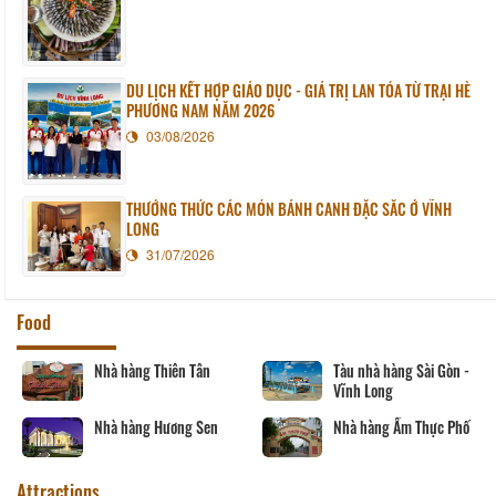
DU LỊCH KẾT HỢP GIÁO DỤC - GIÁ TRỊ LAN TỎA TỪ TRẠI HÈ
PHƯƠNG NAM NĂM 2026
03/08/2026
THƯỞNG THỨC CÁC MÓN BÁNH CANH ĐẶC SẮC Ở VĨNH
LONG
31/07/2026
Food
 Thiên Tân
Tàu nhà hàng Sài Gòn -
Nhà hàng P
Vĩnh Long
Nhà hàng N
 Hương Sen
Nhà hàng Ẩm Thực Phố
Attractions