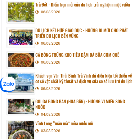
Trà Đét - Điểm hẹn mới của du lịch trải nghiệm miệt vườn
06/08/2026
DU LỊCH KẾT HỢP GIÁO DỤC - HƯỚNG ĐI MỚI CHO PHÁT
TRIỂN DU LỊCH BỀN VỮNG
06/08/2026
CÁ BÓNG TRỨNG KHO TIÊU ĐẬM ĐÀ BỮA CƠM QUÊ
06/08/2026
Khách sạn Văn Thái Bình Trà Vinh đủ điều kiện tối thiểu về
cơ sở vật chất kỹ thuật và dịch vụ của cơ sở lưu trú du lịch
06/08/2026
GỎI GÀ BÔNG BẦN (HOA BẦN) - HƯƠNG VỊ MIỀN SÔNG
NƯỚC
04/08/2026
Vĩnh Long “mặn mà” mùa nước nổi
03/08/2026