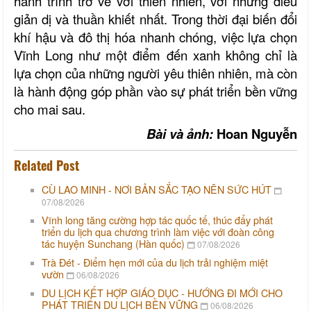
hành trình trở về với thiên nhiên, với những điều
giản dị và thuần khiết nhất. Trong thời đại biến đổi
khí hậu và đô thị hóa nhanh chóng, việc lựa chọn
Vĩnh Long như một điểm đến xanh không chỉ là
lựa chọn của những người yêu thiên nhiên, mà còn
là hành động góp phần vào sự phát triển bền vững
cho mai sau.
Bài và ảnh:
Hoan Nguyễn
Related Post
CÙ LAO MINH - NƠI BẢN SẮC TẠO NÊN SỨC HÚT
07/08/2026
Vĩnh long tăng cường hợp tác quốc tế, thúc đẩy phát
triển du lịch qua chương trình làm việc với đoàn công
tác huyện Sunchang (Hàn quốc)
07/08/2026
Trà Đét - Điểm hẹn mới của du lịch trải nghiệm miệt
vườn
06/08/2026
DU LỊCH KẾT HỢP GIÁO DỤC - HƯỚNG ĐI MỚI CHO
PHÁT TRIỂN DU LỊCH BỀN VỮNG
06/08/2026