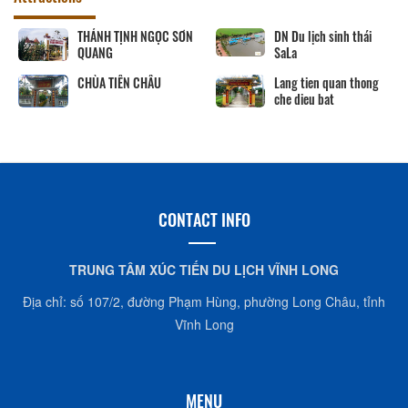
KHU DU LỊCH VINH
THÁNH TỊNH NGỌC SƠN
SANG
QUANG
DN Đình Tân Hoa
CHÙA TIÊN CHÂU
CONTACT INFO
TRUNG TÂM XÚC TIẾN DU LỊCH VĨNH LONG
Địa chỉ: số 107/2, đường Phạm Hùng, phường Long Châu, tỉnh
Vĩnh Long
MENU