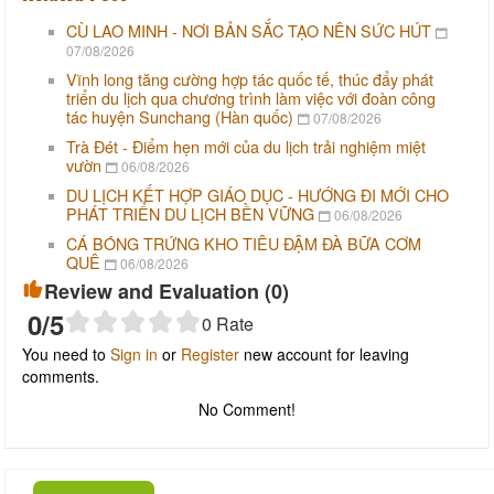
CÙ LAO MINH - NƠI BẢN SẮC TẠO NÊN SỨC HÚT
07/08/2026
Vĩnh long tăng cường hợp tác quốc tế, thúc đẩy phát
triển du lịch qua chương trình làm việc với đoàn công
tác huyện Sunchang (Hàn quốc)
07/08/2026
Trà Đét - Điểm hẹn mới của du lịch trải nghiệm miệt
vườn
06/08/2026
DU LỊCH KẾT HỢP GIÁO DỤC - HƯỚNG ĐI MỚI CHO
PHÁT TRIỂN DU LỊCH BỀN VỮNG
06/08/2026
CÁ BÓNG TRỨNG KHO TIÊU ĐẬM ĐÀ BỮA CƠM
QUÊ
06/08/2026
Review and Evaluation (
0
)
0
/5
0
Rate
You need to
Sign in
or
Register
new account for leaving
comments.
No Comment!