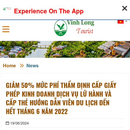
09-08-2026, 04:25:44
WEATHER
EXCHANGE RATE
Experience On The App
Sign in
Home
News
GIẢM 50% MỨC PHÍ THẨM ĐỊNH CẤP GIẤY
PHÉP KINH DOANH DỊCH VỤ LỮ HÀNH VÀ
CẤP THẺ HƯỚNG DẪN VIÊN DU LỊCH ĐẾN
HẾT THÁNG 6 NĂM 2022
19/06/2024