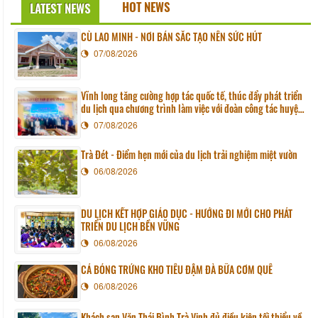
HOT NEWS
LATEST NEWS
CÙ LAO MINH - NƠI BẢN SẮC TẠO NÊN SỨC HÚT
07/08/2026
Vĩnh long tăng cường hợp tác quốc tế, thúc đẩy phát triển
du lịch qua chương trình làm việc với đoàn công tác huyện
Sunchang (Hàn quốc)
07/08/2026
Trà Đét - Điểm hẹn mới của du lịch trải nghiệm miệt vườn
06/08/2026
DU LỊCH KẾT HỢP GIÁO DỤC - HƯỚNG ĐI MỚI CHO PHÁT
TRIỂN DU LỊCH BỀN VỮNG
06/08/2026
CÁ BÓNG TRỨNG KHO TIÊU ĐẬM ĐÀ BỮA CƠM QUÊ
06/08/2026
Khách sạn Văn Thái Bình Trà Vinh đủ điều kiện tối thiểu về