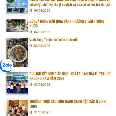
cơ sở vật chất kỹ thuật và dịch vụ của cơ sở lưu trú du lịch
06/08/2026
GỎI GÀ BÔNG BẦN (HOA BẦN) - HƯƠNG VỊ MIỀN SÔNG
NƯỚC
04/08/2026
Vĩnh Long “mặn mà” mùa nước nổi
03/08/2026
DU LỊCH KẾT HỢP GIÁO DỤC - GIÁ TRỊ LAN TỎA TỪ TRẠI HÈ
PHƯƠNG NAM NĂM 2026
03/08/2026
THƯỞNG THỨC CÁC MÓN BÁNH CANH ĐẶC SẮC Ở VĨNH
LONG
31/07/2026