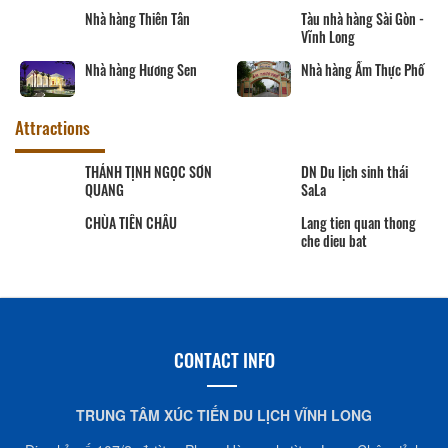
Nhà hàng Thiên Tân
Tàu nhà hàng Sài Gòn -
Vĩnh Long
Nhà hàng Hương Sen
Nhà hàng Ẩm Thực Phố
Attractions
THÁNH TỊNH NGỌC SƠN
DN Du lịch sinh thái
QUANG
SaLa
CHÙA TIÊN CHÂU
Lang tien quan thong
che dieu bat
CONTACT INFO
TRUNG TÂM XÚC TIẾN DU LỊCH VĨNH LONG