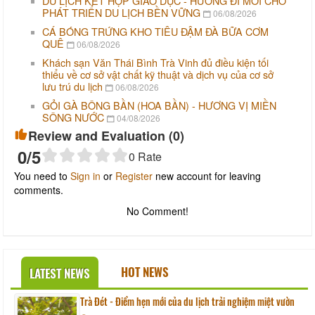
DU LỊCH KẾT HỢP GIÁO DỤC - HƯỚNG ĐI MỚI CHO
PHÁT TRIỂN DU LỊCH BỀN VỮNG
06/08/2026
CÁ BÓNG TRỨNG KHO TIÊU ĐẬM ĐÀ BỮA CƠM
QUÊ
06/08/2026
Khách sạn Văn Thái Bình Trà Vinh đủ điều kiện tối
thiểu về cơ sở vật chất kỹ thuật và dịch vụ của cơ sở
lưu trú du lịch
06/08/2026
GỎI GÀ BÔNG BẦN (HOA BẦN) - HƯƠNG VỊ MIỀN
SÔNG NƯỚC
04/08/2026
Review and Evaluation (
0
)
0
/5
0
Rate
You need to
Sign in
or
Register
new account for leaving
comments.
No Comment!
HOT NEWS
LATEST NEWS
Trà Đét - Điểm hẹn mới của du lịch trải nghiệm miệt vườn