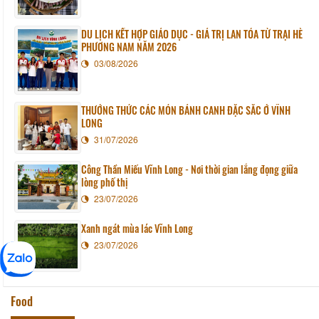
DU LỊCH KẾT HỢP GIÁO DỤC - GIÁ TRỊ LAN TỎA TỪ TRẠI HÈ
PHƯƠNG NAM NĂM 2026
03/08/2026
THƯỞNG THỨC CÁC MÓN BÁNH CANH ĐẶC SẮC Ở VĨNH
LONG
31/07/2026
Công Thần Miếu Vĩnh Long - Nơi thời gian lắng đọng giữa
lòng phố thị
23/07/2026
Xanh ngát mùa lác Vĩnh Long
23/07/2026
Food