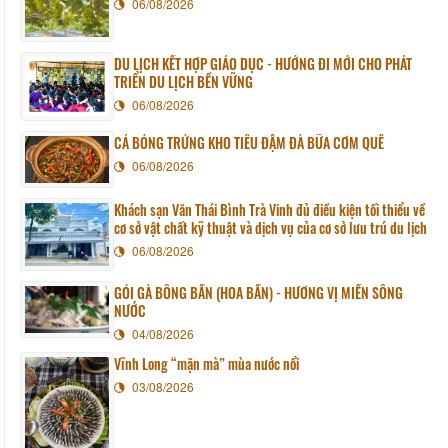
06/08/2026
DU LỊCH KẾT HỢP GIÁO DỤC - HƯỚNG ĐI MỚI CHO PHÁT
TRIỂN DU LỊCH BỀN VỮNG
06/08/2026
CÁ BÓNG TRỨNG KHO TIÊU ĐẬM ĐÀ BỮA CƠM QUÊ
06/08/2026
Khách sạn Văn Thái Bình Trà Vinh đủ điều kiện tối thiểu về
cơ sở vật chất kỹ thuật và dịch vụ của cơ sở lưu trú du lịch
06/08/2026
GỎI GÀ BÔNG BẦN (HOA BẦN) - HƯƠNG VỊ MIỀN SÔNG
NƯỚC
04/08/2026
Vĩnh Long “mặn mà” mùa nước nổi
03/08/2026