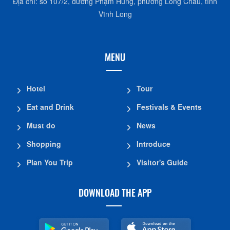
Địa chỉ: số 107/2, đường Phạm Hùng, phường Long Châu, tỉnh
Vĩnh Long
MENU
Hotel
Tour
Eat and Drink
Festivals & Events
Must do
News
Shopping
Introduce
Plan You Trip
Visitor's Guide
DOWNLOAD THE APP