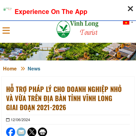
07-08-2026, 07:49:26
WEATHER
EXCHANGE RATE
Experience On The App
Sign in
Home
News
HỖ TRỢ PHÁP LÝ CHO DOANH NGHIỆP NHỎ
VÀ VỪA TRÊN ĐỊA BÀN TỈNH VĨNH LONG
GIAI ĐOẠN 2021-2026
12/06/2024