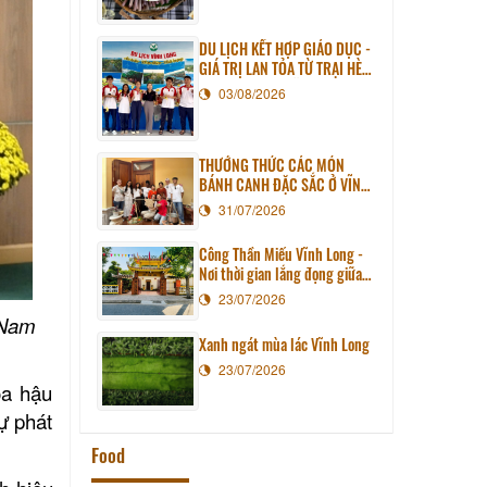
DU LỊCH KẾT HỢP GIÁO DỤC -
GIÁ TRỊ LAN TỎA TỪ TRẠI HÈ
PHƯƠNG NAM NĂM 2026
03/08/2026
THƯỞNG THỨC CÁC MÓN
BÁNH CANH ĐẶC SẮC Ở VĨNH
LONG
31/07/2026
Công Thần Miếu Vĩnh Long -
Nơi thời gian lắng đọng giữa
lòng phố thị
23/07/2026
 Nam
Xanh ngát mùa lác Vĩnh Long
23/07/2026
oa hậu
ự phát
Food