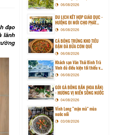
06/08/2026
DU LỊCH KẾT HỢP GIÁO DỤC -
HƯỚNG ĐI MỚI CHO PHÁT
nh đạo
TRIỂN DU LỊCH BỀN VỮNG
06/08/2026
à lãnh
CÁ BÓNG TRỨNG KHO TIÊU
trường
ĐẬM ĐÀ BỮA CƠM QUÊ
06/08/2026
Khách sạn Văn Thái Bình Trà
Vinh đủ điều kiện tối thiểu về
cơ sở vật chất kỹ thuật và
06/08/2026
dịch vụ của cơ sở lưu trú du
lịch
GỎI GÀ BÔNG BẦN (HOA BẦN)
- HƯƠNG VỊ MIỀN SÔNG NƯỚC
04/08/2026
Vĩnh Long “mặn mà” mùa
nước nổi
03/08/2026