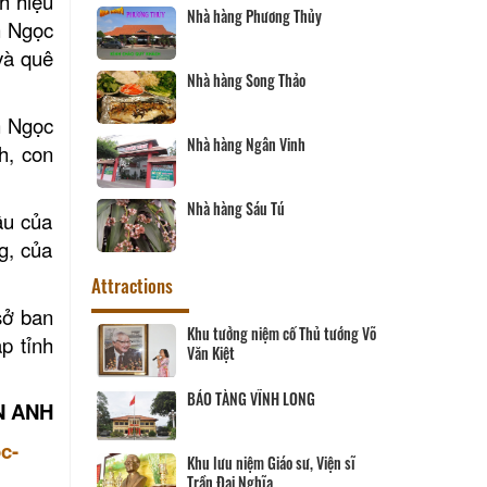
h hiệu
Nhà hàng Phương Thủy
n Ngọc
và quê
òn - Vĩnh
Nhà hàng Song Thảo
n Ngọc
en
Nhà hàng Ngân Vinh
h, con
Phố
Nhà hàng Sáu Tú
ậu của
g, của
Attractions
sở ban
Khu tưởng niệm cố Thủ tướng Võ
p tỉnh
Văn Kiệt
BẢO TÀNG VĨNH LONG
N ANH
c-
Khu lưu niệm Giáo sư, Viện sĩ
Trần Đại Nghĩa