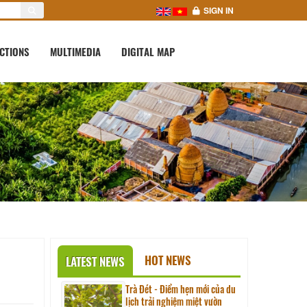
SIGN IN
CTIONS
MULTIMEDIA
DIGITAL MAP
HOT NEWS
LATEST NEWS
Trà Đét - Điểm hẹn mới của du
lịch trải nghiệm miệt vườn