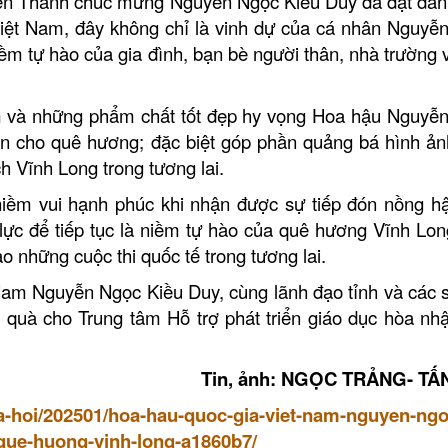
ên Thanh chúc mừng Nguyễn Ngọc Kiều Duy đã đạt dan
Nhà hàng Thiên Tân
Việt Nam, đây không chỉ là vinh dự của cá nhân Nguyễ
ềm tự hào của gia đình, bạn bè người thân, nhà trường 
Tàu nhà hàng Sài G
Long
m và những phẩm chất tốt đẹp hy vọng Hoa hậu Nguyễ
Nhà hàng Hương S
n cho quê hương; đặc biệt góp phần quảng bá hình ản
h Vĩnh Long trong tương lai.
Nhà hàng Ẩm Thực 
iềm vui hạnh phúc khi nhận được sự tiếp đón nồng h
ực để tiếp tục là niềm tự hào của quê hương Vĩnh Lon
o những cuộc thi quốc tế trong tương lai.
Nam Nguyễn Ngọc Kiều Duy, cùng lãnh đạo tỉnh và các 
 quà cho Trung tâm Hỗ trợ phát triển giáo dục hòa nhậ
Tin, ảnh: NGỌC TRẢNG- TẤ
a-hoi/202501/hoa-hau-quoc-gia-viet-nam-nguyen-ngo
que-huong-vinh-long-a1860b7/