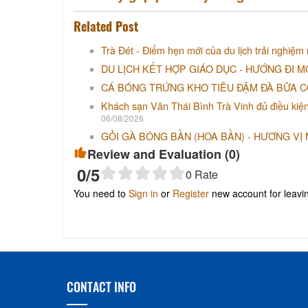
Related Post
Trà Đét - Điểm hẹn mới của du lịch trải nghiệm
DU LỊCH KẾT HỢP GIÁO DỤC - HƯỚNG ĐI M
CÁ BÓNG TRỨNG KHO TIÊU ĐẬM ĐÀ BỮA 
Khách sạn Văn Thái Bình Trà Vinh đủ điều kiện tố
06/08/2026
GỎI GÀ BÔNG BẦN (HOA BẦN) - HƯƠNG VỊ
Review and Evaluation (
0
)
0
/5
0
Rate
You need to
Sign in
or
Register
new account for leav
CONTACT INFO