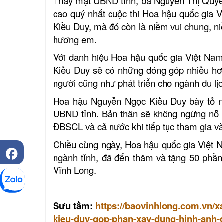
Thay mặt UBND tỉnh, bà Nguyễn Thị Quy
cao quý nhất cuộc thi Hoa hậu quốc gia 
Kiều Duy, mà đó còn là niềm vui chung, ni
hương em.
Với danh hiệu Hoa hậu quốc gia Việt Na
Kiều Duy sẽ có những đóng góp nhiều hơ
người cũng như phát triển cho ngành du lịc
Hoa hậu Nguyễn Ngọc Kiều Duy bày tỏ n
UBND tỉnh. Bản thân sẽ không ngừng nỗ l
ĐBSCL và cả nước khi tiếp tục tham gia và
Chiều cùng ngày, Hoa hậu quốc gia Việt 
ngành tỉnh, đã đến thăm và tặng 50 phần
Vĩnh Long.
Sưu tầm:
https://baovinhlong.com.vn/x
kieu-duy-gop-phan-xay-dung-hinh-anh-