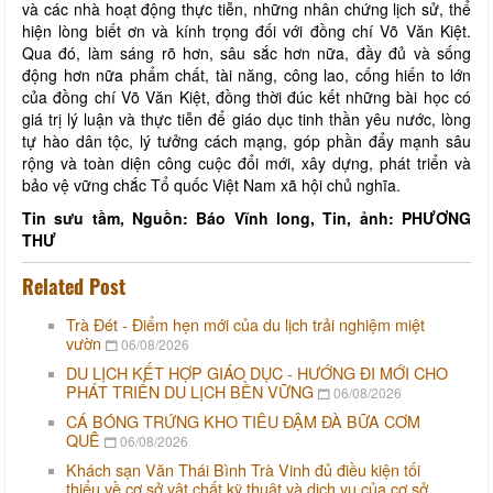
và các nhà hoạt động thực tiễn, những nhân chứng lịch sử, thể
hiện lòng biết ơn và kính trọng đối với đồng chí Võ Văn Kiệt.
Qua đó, làm sáng rõ hơn, sâu sắc hơn nữa, đầy đủ và sống
động hơn nữa phẩm chất, tài năng, công lao, cống hiến to lớn
của đồng chí Võ Văn Kiệt, đồng thời đúc kết những bài học có
giá trị lý luận và thực tiễn để giáo dục tinh thần yêu nước, lòng
tự hào dân tộc, lý tưởng cách mạng, góp phần đẩy mạnh sâu
rộng và toàn diện công cuộc đổi mới, xây dựng, phát triển và
bảo vệ vững chắc Tổ quốc Việt Nam xã hội chủ nghĩa.
Tin sưu tầm, Nguồn: Báo Vĩnh long, Tin, ảnh: PHƯƠNG
THƯ
Related Post
Trà Đét - Điểm hẹn mới của du lịch trải nghiệm miệt
vườn
06/08/2026
DU LỊCH KẾT HỢP GIÁO DỤC - HƯỚNG ĐI MỚI CHO
PHÁT TRIỂN DU LỊCH BỀN VỮNG
06/08/2026
CÁ BÓNG TRỨNG KHO TIÊU ĐẬM ĐÀ BỮA CƠM
QUÊ
06/08/2026
Khách sạn Văn Thái Bình Trà Vinh đủ điều kiện tối
thiểu về cơ sở vật chất kỹ thuật và dịch vụ của cơ sở