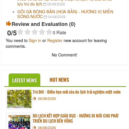
lưu trú du lịch
06/08/2026
GỎI GÀ BÔNG BẦN (HOA BẦN) - HƯƠNG VỊ MIỀN
SÔNG NƯỚC
04/08/2026
Review and Evaluation (
0
)
0
/5
0
Rate
You need to
Sign in
or
Register
new account for leaving
comments.
No Comment!
HOT NEWS
LATEST NEWS
Trà Đét - Điểm hẹn mới của du lịch trải nghiệm miệt vườn
06/08/2026
DU LỊCH KẾT HỢP GIÁO DỤC - HƯỚNG ĐI MỚI CHO PHÁT
TRIỂN DU LỊCH BỀN VỮNG
06/08/2026