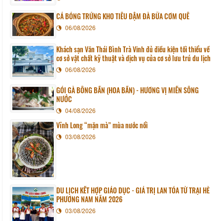
CÁ BÓNG TRỨNG KHO TIÊU ĐẬM ĐÀ BỮA CƠM QUÊ
06/08/2026
Khách sạn Văn Thái Bình Trà Vinh đủ điều kiện tối thiểu về
cơ sở vật chất kỹ thuật và dịch vụ của cơ sở lưu trú du lịch
06/08/2026
GỎI GÀ BÔNG BẦN (HOA BẦN) - HƯƠNG VỊ MIỀN SÔNG
NƯỚC
04/08/2026
Vĩnh Long “mặn mà” mùa nước nổi
03/08/2026
DU LỊCH KẾT HỢP GIÁO DỤC - GIÁ TRỊ LAN TỎA TỪ TRẠI HÈ
PHƯƠNG NAM NĂM 2026
03/08/2026