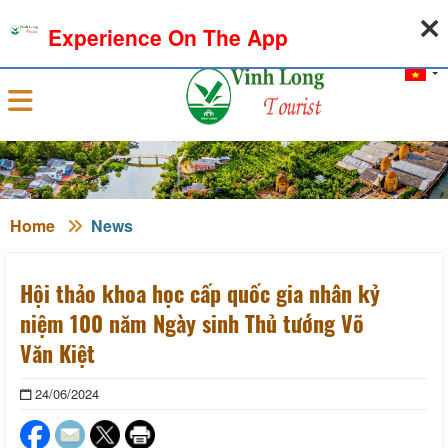
06-08-2026, 11:11:35
WEATHER
EXCHANGE RATE
Experience On The App
Sign in
Home
News
Hội thảo khoa học cấp quốc gia nhân kỷ
niệm 100 năm Ngày sinh Thủ tướng Võ
Văn Kiệt
24/06/2024