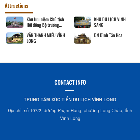
Attractions
Khu lưu niệm Chủ tịch
KHU DU LỊCH VINH
Hội đồng Bộ trưởng
SANG
Phạm Hùng
VĂN THÁNH MIẾU VĨNH
DN Đình Tân Hoa
LONG
CONTACT INFO
TRUNG TÂM XÚC TIẾN DU LỊCH VĨNH LONG
Địa chỉ: số 107/2, đường Phạm Hùng, phường Long Châu, tỉnh
Vĩnh Long