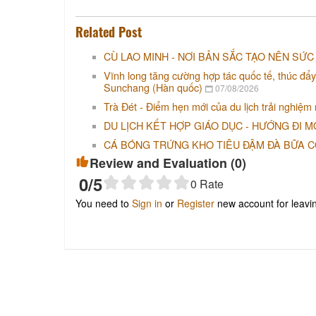
Related Post
CÙ LAO MINH - NƠI BẢN SẮC TẠO NÊN SỨC
Vĩnh long tăng cường hợp tác quốc tế, thúc đẩy
Sunchang (Hàn quốc)
07/08/2026
Trà Đét - Điểm hẹn mới của du lịch trải nghiệm
DU LỊCH KẾT HỢP GIÁO DỤC - HƯỚNG ĐI M
CÁ BÓNG TRỨNG KHO TIÊU ĐẬM ĐÀ BỮA 
Review and Evaluation (
0
)
0
/5
0
Rate
You need to
Sign in
or
Register
new account for leav