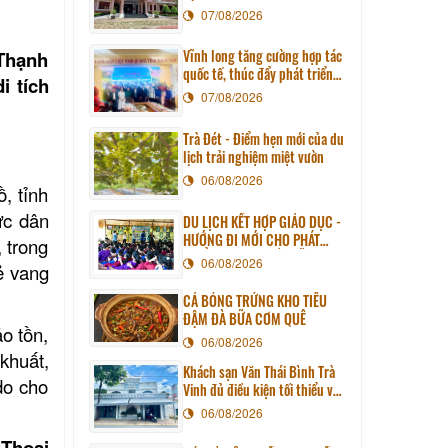
07/08/2026
Vĩnh long tăng cường hợp tác
 Thạnh
quốc tế, thúc đẩy phát triển
i tích
du lịch qua chương trình làm
07/08/2026
việc với đoàn công tác huyện
Sunchang (Hàn quốc)
Trà Đét - Điểm hẹn mới của du
lịch trải nghiệm miệt vườn
06/08/2026
, tỉnh
ực dân
DU LỊCH KẾT HỢP GIÁO DỤC -
HƯỚNG ĐI MỚI CHO PHÁT
 trong
TRIỂN DU LỊCH BỀN VỮNG
06/08/2026
ẻ vang
CÁ BÓNG TRỨNG KHO TIÊU
ĐẬM ĐÀ BỮA CƠM QUÊ
ảo tồn,
06/08/2026
 khuất,
Khách sạn Văn Thái Bình Trà
do cho
Vinh đủ điều kiện tối thiểu về
cơ sở vật chất kỹ thuật và
06/08/2026
dịch vụ của cơ sở lưu trú du
lịch
 Thoại