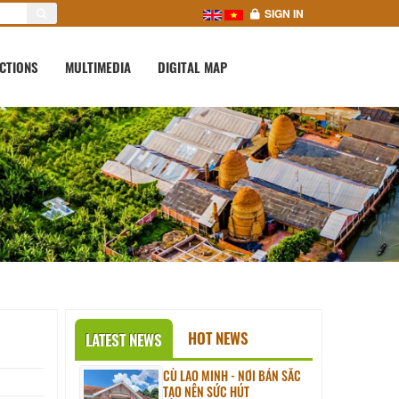
SIGN IN
CTIONS
MULTIMEDIA
DIGITAL MAP
HOT NEWS
LATEST NEWS
CÙ LAO MINH - NƠI BẢN SẮC
TẠO NÊN SỨC HÚT