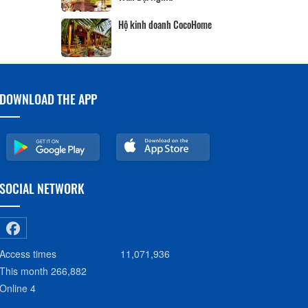
Hộ kinh doanh CocoHome
DOWNLOAD THE APP
SOCIAL NETWORK
Access times
11,071,936
This month
266,882
Online
4