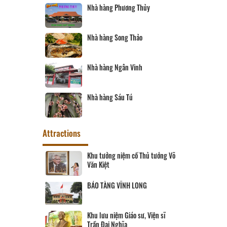
Nhà hàng Phương Thủy
òn - Vĩnh
Nhà hàng Song Thảo
en
Nhà hàng Ngân Vinh
Phố
Nhà hàng Sáu Tú
Attractions
Khu tưởng niệm cố Thủ tướng Võ
Văn Kiệt
BẢO TÀNG VĨNH LONG
Khu lưu niệm Giáo sư, Viện sĩ
Trần Đại Nghĩa