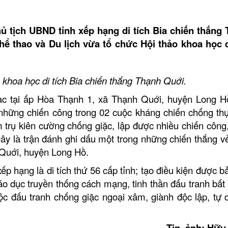
hủ tịch UBND tỉnh xếp hạng di tích Bia chiến thắng
Thể thao và Du lịch vừa tổ chức Hội thảo khoa học d
 khoa học di tích Bia chiến thắng Thạnh Quới.
lạc tại ấp Hòa Thạnh 1, xã Thạnh Quới, huyện Long Hồ
hững chiến công trong 02 cuộc kháng chiến chống th
trụ kiên cường chống giặc, lập được nhiều chiến công,
Đây là trận đánh ghi dấu một trong những chiến thắng v
Quới, huyện Long Hồ.
p hạng là di tích thứ 56 cấp tỉnh; tạo điều kiện được b
giáo dục truyền thống cách mạng, tinh thần đấu tranh bất
ộc đấu tranh chống giặc ngoại xâm, giành độc lập, tự 
Tin, ảnh: Hữu