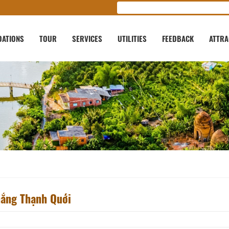
ATIONS
TOUR
SERVICES
UTILITIES
FEEDBACK
ATTRA
thắng Thạnh Quới