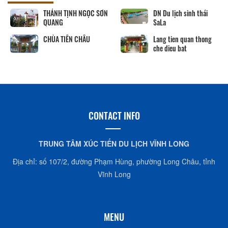
THÁNH TỊNH NGỌC SƠN
DN Du lịch sinh thái
QUANG
SaLa
CHÙA TIÊN CHÂU
Lang tien quan thong
che dieu bat
CONTACT INFO
TRUNG TÂM XÚC TIẾN DU LỊCH VĨNH LONG
Địa chỉ: số 107/2, đường Phạm Hùng, phường Long Châu, tỉnh
Vĩnh Long
MENU