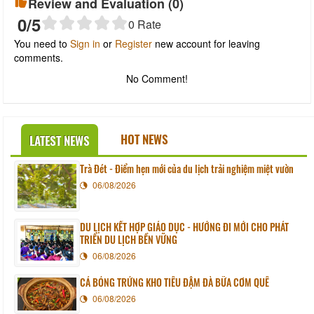
Review and Evaluation (
0
)
0
/5
0
Rate
You need to
Sign in
or
Register
new account for leaving
comments.
No Comment!
HOT NEWS
LATEST NEWS
Trà Đét - Điểm hẹn mới của du lịch trải nghiệm miệt vườn
06/08/2026
DU LỊCH KẾT HỢP GIÁO DỤC - HƯỚNG ĐI MỚI CHO PHÁT
TRIỂN DU LỊCH BỀN VỮNG
06/08/2026
CÁ BÓNG TRỨNG KHO TIÊU ĐẬM ĐÀ BỮA CƠM QUÊ
06/08/2026