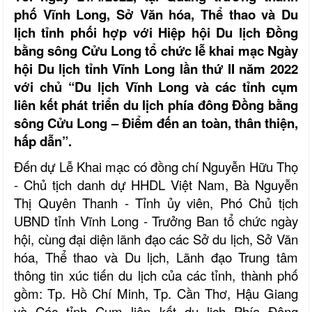
phố Vĩnh Long, Sở Văn hóa, Thể thao và Du
lịch tỉnh phối hợp với Hiệp hội Du lịch Đồng
bằng sông Cửu Long tổ chức lễ khai mạc Ngày
hội Du lịch tỉnh Vĩnh Long lần thứ II năm 2022
với chủ “Du lịch Vĩnh Long và các tỉnh cụm
liên kết phát triển du lịch phía đông Đồng bằng
sông Cửu Long – Điểm đến an toàn, thân thiện,
hấp dẫn”.
Đến dự Lễ Khai mạc có đồng chí Nguyễn Hữu Thọ
- Chủ tịch danh dự HHDL Việt Nam, Bà Nguyễn
Thị Quyên Thanh - Tỉnh ủy viên, Phó Chủ tịch
UBND tỉnh Vĩnh Long - Trưởng Ban tổ chức ngày
hội, cùng đại diện lãnh đạo các Sở du lịch, Sở Văn
hóa, Thể thao và Du lịch, Lãnh đạo Trung tâm
thông tin xúc tiến du lịch của các tỉnh, thành phố
gồm: Tp. Hồ Chí Minh, Tp. Cần Thơ, Hậu Giang
và Các tỉnh Cụm liên kết du lịch Phía Đông