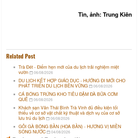
Tin, ảnh: Trung Kiên
Related Post
Trà Đét - Điểm hẹn mới của du lịch trải nghiệm miệt
vườn
06/08/2026
DU LỊCH KẾT HỢP GIÁO DỤC - HƯỚNG ĐI MỚI CHO
PHÁT TRIỂN DU LỊCH BỀN VỮNG
06/08/2026
CÁ BÓNG TRỨNG KHO TIÊU ĐẬM ĐÀ BỮA CƠM
QUÊ
06/08/2026
Khách sạn Văn Thái Bình Trà Vinh đủ điều kiện tối
thiểu về cơ sở vật chất kỹ thuật và dịch vụ của cơ sở
lưu trú du lịch
06/08/2026
GỎI GÀ BÔNG BẦN (HOA BẦN) - HƯƠNG VỊ MIỀN
SÔNG NƯỚC
04/08/2026