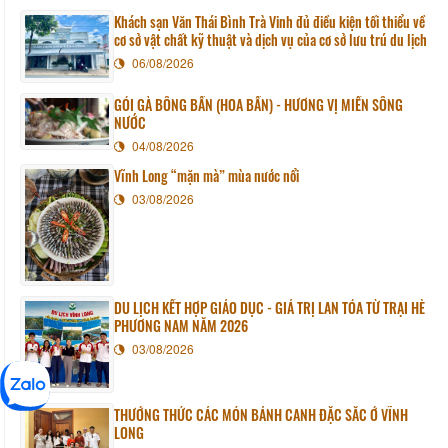
Khách sạn Văn Thái Bình Trà Vinh đủ điều kiện tối thiểu về
cơ sở vật chất kỹ thuật và dịch vụ của cơ sở lưu trú du lịch
06/08/2026
GỎI GÀ BÔNG BẦN (HOA BẦN) - HƯƠNG VỊ MIỀN SÔNG
NƯỚC
04/08/2026
Vĩnh Long “mặn mà” mùa nước nổi
03/08/2026
DU LỊCH KẾT HỢP GIÁO DỤC - GIÁ TRỊ LAN TỎA TỪ TRẠI HÈ
PHƯƠNG NAM NĂM 2026
03/08/2026
THƯỞNG THỨC CÁC MÓN BÁNH CANH ĐẶC SẮC Ở VĨNH
LONG