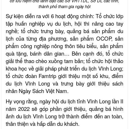
cờ lưu niệm cho lãnh đạo các
Sở VHTTDL, Sở DL các tỉnh,
thành phố tham gia ngày hội
Sự kiện diễn ra với 6 hoạt động chính: Tổ chức lớp
tập huấn nghiệp vụ du lịch, hội thi nâng cao tay
nghề; tổ chức trưng bày, quảng bá sản phẩm du
lịch của từng địa phương, sản phẩm OCOP, sản
phẩm công nghiệp nông thôn tiêu biểu, sản phẩm
quà tặng, bánh dân gian… Bên cạnh đó, tổ chức
giải thể thao chèo xuồng tam bản; tổ chức hội thảo
khoa học về giải pháp phát triển du lịch Vĩnh Long;
tổ chức đoàn Famtrip giới thiệu một số khu, điểm
du lịch Vĩnh Long và trưng bày giới thiệu sách
nhân Ngày Sách Việt Nam.
Hy vọng rằng
, ngày hội du lịch tỉnh Vĩnh Long lần II
năm 2022 sẽ góp phần giới thiệu, quảng bá hình
ảnh du lịch Vĩnh Long trở thành điểm đến an toàn,
thân thiện và hấp dẫn du khách.