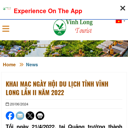
06-08-2026, 11:47:05
WEATHER
EXCHANGE RATE
Experience On The App
Sign in
Home
News
KHAI MẠC NGÀY HỘI DU LỊCH TỈNH VĨNH
LONG LẦN II NĂM 2022
20/06/2024
Tối ngày 21/4/2022, tại Quảng trường thành