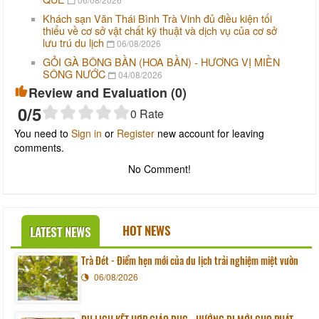
Khách sạn Văn Thái Bình Trà Vinh đủ điều kiện tối
thiểu về cơ sở vật chất kỹ thuật và dịch vụ của cơ sở
lưu trú du lịch
06/08/2026
GỎI GÀ BÔNG BẦN (HOA BẦN) - HƯƠNG VỊ MIỀN
SÔNG NƯỚC
04/08/2026
Review and Evaluation (
0
)
0
/5
0
Rate
You need to
Sign in
or
Register
new account for leaving
comments.
No Comment!
HOT NEWS
LATEST NEWS
Trà Đét - Điểm hẹn mới của du lịch trải nghiệm miệt vườn
06/08/2026