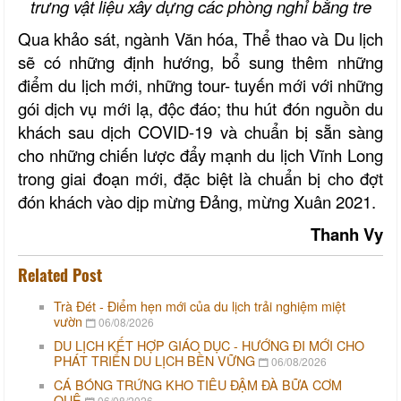
trưng vật liệu xây dựng các phòng nghỉ bằng tre
Qua khảo sát, ngành Văn hóa, Thể thao và Du lịch
sẽ có những định hướng, bổ sung thêm những
điểm du lịch mới, những tour- tuyến mới với những
gói dịch vụ mới lạ, độc đáo; thu hút đón nguồn du
khách sau dịch COVID-19 và chuẩn bị sẵn sàng
cho những chiến lược đẩy mạnh du lịch Vĩnh Long
trong giai đoạn mới, đặc biệt là chuẩn bị cho đợt
đón khách vào dịp mừng Đảng, mừng Xuân 2021.
Thanh Vy
Related Post
Trà Đét - Điểm hẹn mới của du lịch trải nghiệm miệt
vườn
06/08/2026
DU LỊCH KẾT HỢP GIÁO DỤC - HƯỚNG ĐI MỚI CHO
PHÁT TRIỂN DU LỊCH BỀN VỮNG
06/08/2026
CÁ BÓNG TRỨNG KHO TIÊU ĐẬM ĐÀ BỮA CƠM
QUÊ
06/08/2026