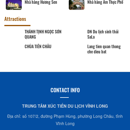
Nhà hàng Hương Sen
Nhà hàng Ẩm Thực Phố
Attractions
THÁNH TỊNH NGỌC SƠN
DN Du lịch sinh thái
QUANG
SaLa
CHÙA TIÊN CHÂU
Lang tien quan thong
che dieu bat
CONTACT INFO
TRUNG TÂM XÚC TIẾN DU LỊCH VĨNH LONG
Địa chỉ: số 107/2, đường Phạm Hùng, phường Long Châu, tỉnh
Vĩnh Long