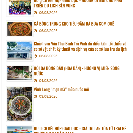
DU LỊCH KẾT HỢP GIÁO DỤC - HƯỚNG ĐI MỚI CHO PHÁT
TRIỂN DU LỊCH BỀN VỮNG
06/08/2026
CÁ BÓNG TRỨNG KHO TIÊU ĐẬM ĐÀ BỮA CƠM QUÊ
06/08/2026
Khách sạn Văn Thái Bình Trà Vinh đủ điều kiện tối thiểu về
cơ sở vật chất kỹ thuật và dịch vụ của cơ sở lưu trú du lịch
06/08/2026
GỎI GÀ BÔNG BẦN (HOA BẦN) - HƯƠNG VỊ MIỀN SÔNG
NƯỚC
04/08/2026
Vĩnh Long “mặn mà” mùa nước nổi
03/08/2026
DU LỊCH KẾT HỢP GIÁO DỤC - GIÁ TRỊ LAN TỎA TỪ TRẠI HÈ