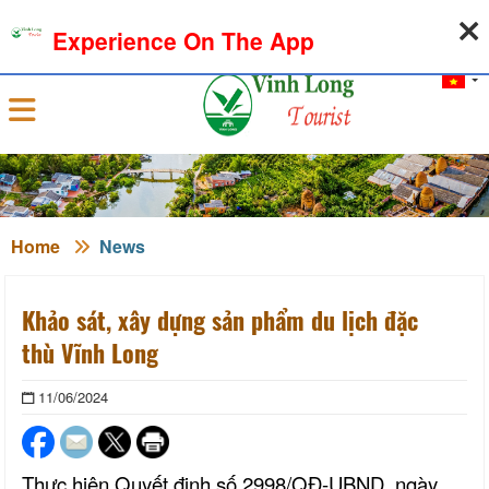
06-08-2026, 06:34:35
WEATHER
EXCHANGE RATE
Experience On The App
Sign in
Home
News
Khảo sát, xây dựng sản phẩm du lịch đặc
thù Vĩnh Long
11/06/2024
Thực hiện Quyết định số 2998/QĐ-UBND, ngày