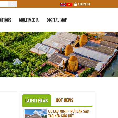
SIGN IN
CTIONS
MULTIMEDIA
DIGITAL MAP
HOT NEWS
LATEST NEWS
CÙ LAO MINH - NƠI BẢN SẮC
TẠO NÊN SỨC HÚT