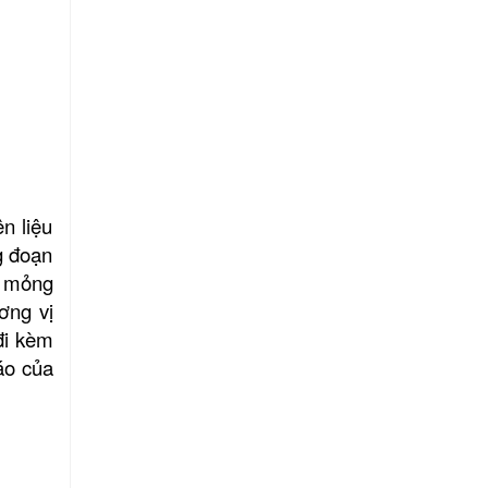
n liệu
g đoạn
t mỏng
ơng vị
đi kèm
áo của