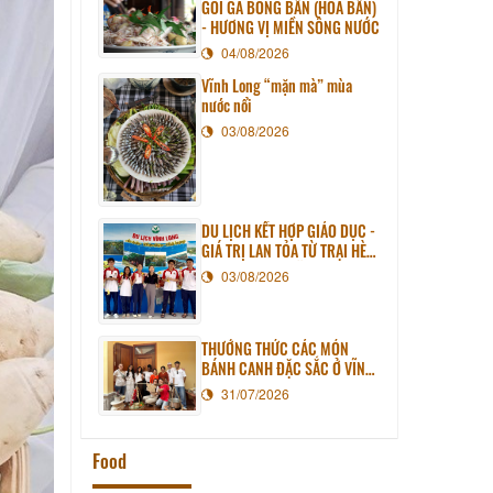
GỎI GÀ BÔNG BẦN (HOA BẦN)
- HƯƠNG VỊ MIỀN SÔNG NƯỚC
04/08/2026
Vĩnh Long “mặn mà” mùa
nước nổi
03/08/2026
DU LỊCH KẾT HỢP GIÁO DỤC -
GIÁ TRỊ LAN TỎA TỪ TRẠI HÈ
PHƯƠNG NAM NĂM 2026
03/08/2026
THƯỞNG THỨC CÁC MÓN
BÁNH CANH ĐẶC SẮC Ở VĨNH
LONG
31/07/2026
Food