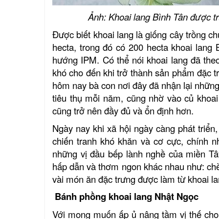
Ảnh: Khoai lang Bình Tân được trư
Được biết khoai lang là giống cây trồng ch
hecta, trong đó có 200 hecta khoai lang
hướng IPM. Có thể nói khoai lang đã th
khó cho đến khi trở thành sản phẩm đặc tr
hôm nay bà con nơi đây đã nhận lại những
tiêu thụ mỗi năm, cũng nhờ vào củ khoai
cũng trở nên đầy đủ và ổn định hơn.
Ngày nay khi xã hội ngày càng phát triể
chiến tranh khó khăn và cơ cực, chính n
những vị đầu bếp lành nghề của miền Tâ
hấp dẫn và thơm ngon khác nhau như: chè
vài món ăn đặc trưng được làm từ khoai la
Bánh phồng khoai lang Nhật Ngọc
Với mong muốn ấp ủ nâng tầm vị thế cho