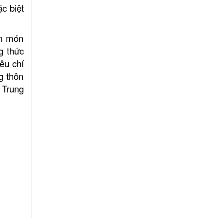
c biệt
ệm món
g thức
êu chí
g thôn
 Trung