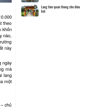
Hộ kinh doanh CocoHome
DN Đình Tân H
 10.000
t theo
u khốn
y nào,
trường
ất này
g ngày
ang mà
i lang
ua một
 – chủ