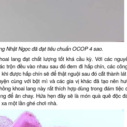
ng Nhật Ngọc đã đạt tiêu chuẩn OCOP 4 sao.
i lang đạt chất lượng tốt khá cầu kỳ. Với các nguyê
khác trộn đều vào nhau sau đó đem đi hấp chín, các côn
khi được hấp chín sẽ để thật nguội sau đó cắt thành lá
yện cùng với bột mì và các gia vị khác đã tạo nên hư
ồng khoai lang này rất thích hợp dùng trong đám tiệc 
ùng để ăn chay. Hứa hẹn đây sẽ là món quà quê độc đ
xa một lần ghé chơi nhà.