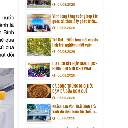
07/08/2026
Vĩnh long tăng cường hợp tác
g nước
quốc tế, thúc đẩy phát triển
ành là
du lịch qua chương trình làm
07/08/2026
h Bình
việc với đoàn công tác huyện
Sunchang (Hàn quốc)
hé qua
Trà Đét - Điểm hẹn mới của du
lịch trải nghiệm miệt vườn
củ của
06/08/2026
át đối
DU LỊCH KẾT HỢP GIÁO DỤC -
HƯỚNG ĐI MỚI CHO PHÁT
TRIỂN DU LỊCH BỀN VỮNG
06/08/2026
CÁ BÓNG TRỨNG KHO TIÊU
ĐẬM ĐÀ BỮA CƠM QUÊ
06/08/2026
Khách sạn Văn Thái Bình Trà
Vinh đủ điều kiện tối thiểu về
cơ sở vật chất kỹ thuật và
06/08/2026
dịch vụ của cơ sở lưu trú du
lịch