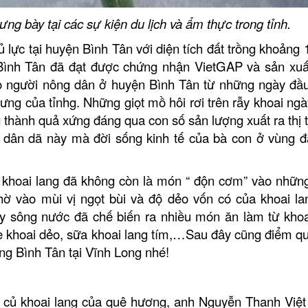
ng bày tại các sự kiện du lịch và ẩm thực trong tỉnh.
ủ lực tại huyện Bình Tân với diện tích đất trồng khoảng
 Bình Tân đã đạt được chứng nhận VietGAP và sản xuấ
eo người nông dân ở huyện Bình Tân từ những ngày đầ
ưng của tỉnhg. Những giọt mồ hôi rơi trên rẫy khoai ngà
 thành quả xứng đáng qua con số sản lượng xuất ra thị 
 dân dã này mà đời sống kinh tế của bà con ở vùng đ
n, khoai lang đã không còn là món “ độn cơm” vào nhữn
hờ vào mùi vị ngọt bùi và độ dẻo vốn có của khoai l
y sông nước đã chế biến ra nhiều món ăn làm từ khoa
 khoai dẻo, sữa khoai lang tím,…Sau đây cũng điểm q
ng Bình Tân tại Vĩnh Long nhé!
 củ khoai lang của quê hương, anh Nguyễn Thanh Việt