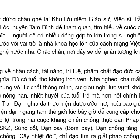
 dừng chân ghé lại Khu lưu niệm Giáo sư, Viện sĩ Tr
 Lộc, huyện Tam Bình để tham quan, tìm hiểu về cuộc đ
hĩa – người
đã có nhiều đóng góp to lớn trong sự ngh
nước với vai trò là nhà khoa học lớn của cách mạng Việ
nghệ nước nhà.
Chắc chắn, nơi đây sẽ để lại ấn tượng kh
 về nhân cách, tài năng, trí tuệ, phẩm chất đạo đức c
Nghĩa. Dù có tuổi thơ không trọn vẹn: Nhà nghèo, cha mấ
hưng với tư chất thông minh, sự giàu nghị lực vượt kh
c nồng nàn, nhiệt huyết của tuổi trẻ mà hơn hết chính 
 sĩ Trần Đại nghĩa đã thực hiện được ước mơ, hoài bão gi
n đại, ngang tầm thế giới lúc bấy giờ để cung cấp cho
 lợi trong hai cuộc kháng chiến chống thực dân Pháp
SKZ, Súng cối, Đạn bay (Bom bay), Đạn chống tăng 
chống “Cây nhiệt đới”, chỉ đạo tìm ra giải pháp chống