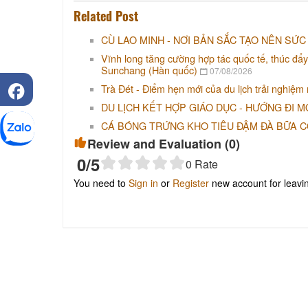
Related Post
CÙ LAO MINH - NƠI BẢN SẮC TẠO NÊN SỨC
Vĩnh long tăng cường hợp tác quốc tế, thúc đẩy
Sunchang (Hàn quốc)
07/08/2026
Trà Đét - Điểm hẹn mới của du lịch trải nghiệm
DU LỊCH KẾT HỢP GIÁO DỤC - HƯỚNG ĐI M
CÁ BÓNG TRỨNG KHO TIÊU ĐẬM ĐÀ BỮA 
Review and Evaluation (
0
)
0
/5
0
Rate
You need to
Sign in
or
Register
new account for leav