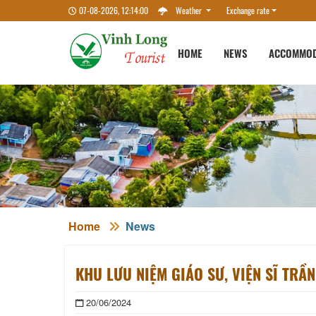
07-08-2026, 12:14:00
Weather
Exchange rate
HOME
NEWS
ACCOMMOD
Home
News
KHU LƯU NIỆM GIÁO SƯ, VIỆN SĨ TRẦ
20/06/2024