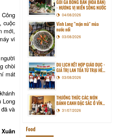
GỎI GÀ BÔNG BẦN (HOA BẦN)
- HƯƠNG VỊ MIỀN SÔNG NƯỚC
à Công
04/08/2026
, cuộc
Vĩnh Long “mặn mà” mùa
nước nổi
n mới,
03/08/2026
máy vi
 người
DU LỊCH KẾT HỢP GIÁO DỤC -
g chòi
GIÁ TRỊ LAN TỎA TỪ TRẠI HÈ
hí mát
PHƯƠNG NAM NĂM 2026
03/08/2026
 khánh
THƯỞNG THỨC CÁC MÓN
u Long
BÁNH CANH ĐẶC SẮC Ở VĨNH
 đã và
LONG
31/07/2026
Food
ỹ Xuân