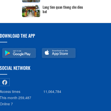
Hộ kinh doanh CocoHome
DN Đình Tân Hoa
DOWNLOAD THE APP
SOCIAL NETWORK
Access times
11,064,784
This month
259,487
Online
7