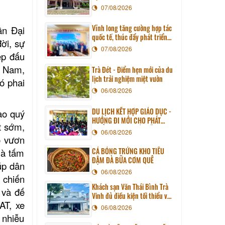
07/08/2026
Vĩnh long tăng cường hợp tác
ần Đại
quốc tế, thúc đẩy phát triển
ời, sự
du lịch qua chương trình làm
07/08/2026
iệp
đấu
việc với đoàn công tác huyện
Sunchang (Hàn quốc)
t Nam,
Trà Đét - Điểm hẹn mới của du
lịch trải nghiệm miệt vườn
ó phai
06/08/2026
DU LỊCH KẾT HỢP GIÁO DỤC -
ao quý
HƯỚNG ĐI MỚI CHO PHÁT
t sớm,
TRIỂN DU LỊCH BỀN VỮNG
06/08/2026
ó vươn
CÁ BÓNG TRỨNG KHO TIÊU
là tấm
ĐẬM ĐÀ BỮA CƠM QUÊ
úp dân
06/08/2026
 chiến
Khách sạn Văn Thái Bình Trà
 và đế
Vinh đủ điều kiện tối thiểu về
AT, xe
cơ sở vật chất kỹ thuật và
06/08/2026
dịch vụ của cơ sở lưu trú du
 nhiễu
lịch