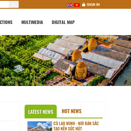
SIGN IN
CTIONS
MULTIMEDIA
DIGITAL MAP
HOT NEWS
LATEST NEWS
CÙ LAO MINH - NƠI BẢN SẮC
TẠO NÊN SỨC HÚT