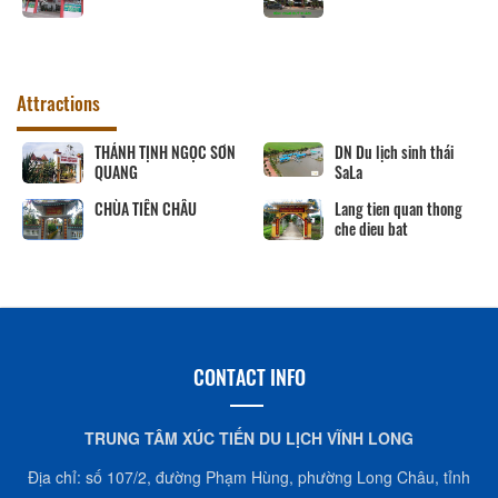
Attractions
THÁNH TỊNH NGỌC SƠN
DN Du lịch sinh thái
QUANG
SaLa
CHÙA TIÊN CHÂU
Lang tien quan thong
che dieu bat
CONTACT INFO
TRUNG TÂM XÚC TIẾN DU LỊCH VĨNH LONG
Địa chỉ: số 107/2, đường Phạm Hùng, phường Long Châu, tỉnh