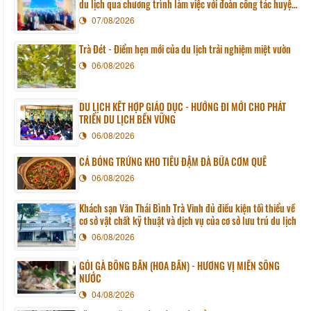
du lịch qua chương trình làm việc với đoàn công tác huyện
Sunchang (Hàn quốc)
07/08/2026
Trà Đét - Điểm hẹn mới của du lịch trải nghiệm miệt vườn
06/08/2026
DU LỊCH KẾT HỢP GIÁO DỤC - HƯỚNG ĐI MỚI CHO PHÁT
TRIỂN DU LỊCH BỀN VỮNG
06/08/2026
CÁ BÓNG TRỨNG KHO TIÊU ĐẬM ĐÀ BỮA CƠM QUÊ
06/08/2026
Khách sạn Văn Thái Bình Trà Vinh đủ điều kiện tối thiểu về
cơ sở vật chất kỹ thuật và dịch vụ của cơ sở lưu trú du lịch
06/08/2026
GỎI GÀ BÔNG BẦN (HOA BẦN) - HƯƠNG VỊ MIỀN SÔNG
NƯỚC
04/08/2026