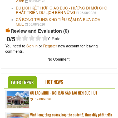
vườn
06/08/2026
DU LỊCH KẾT HỢP GIÁO DỤC - HƯỚNG ĐI MỚI CHO
PHÁT TRIỂN DU LỊCH BỀN VỮNG
06/08/2026
CÁ BÓNG TRỨNG KHO TIÊU ĐẬM ĐÀ BỮA CƠM
QUÊ
06/08/2026
Review and Evaluation (
0
)
0
/5
0
Rate
You need to
Sign in
or
Register
new account for leaving
comments.
No Comment!
HOT NEWS
LATEST NEWS
CÙ LAO MINH - NƠI BẢN SẮC TẠO NÊN SỨC HÚT
07/08/2026
Vĩnh long tăng cường hợp tác quốc tế, thúc đẩy phát triển