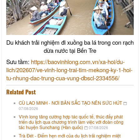
Du khách trải nghiệm đi xuồng ba lá trong con rạch
dừa nước tại Bến Tre
Sưu tầm:
https://baovinhlong.com.vn/xa-hoi/du-
lich/202607/ve-vinh-long-trai-tim-mekong-ky-1-hoi-
tu-nhung-dac-trung-cua-vung-dbscl-2334556/
Related Post
CÙ LAO MINH - NƠI BẢN SẮC TẠO NÊN SỨC HÚT
07/08/2026
Vĩnh long tăng cường hợp tác quốc tế, thúc đẩy phát
triển du lịch qua chương trình làm việc với đoàn công
tác huyện Sunchang (Hàn quốc)
07/08/2026
Trà Đét - Điểm hẹn mới của du lịch trải nghiệm miệt