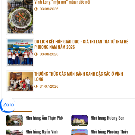
Vĩnh Long “mặn mà” mùa nước nổi
03/08/2026
DU LỊCH KẾT HỢP GIÁO DỤC - GIÁ TRỊ LAN TỎA TỪ TRẠI HÈ
PHƯƠNG NAM NĂM 2026
03/08/2026
THƯỞNG THỨC CÁC MÓN BÁNH CANH ĐẶC SẮC Ở VĨNH
LONG
31/07/2026
Food
Nhà hàng Ẩm Thực Phố
Nhà hàng Hương Sen
Nhà hàng Ngân Vinh
Nhà hàng Phương Thủy