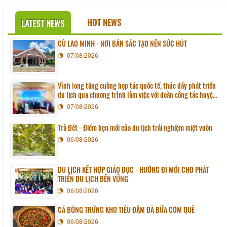
HOT NEWS
LATEST NEWS
CÙ LAO MINH - NƠI BẢN SẮC TẠO NÊN SỨC HÚT
07/08/2026
Vĩnh long tăng cường hợp tác quốc tế, thúc đẩy phát triển
du lịch qua chương trình làm việc với đoàn công tác huyện
Sunchang (Hàn quốc)
07/08/2026
Trà Đét - Điểm hẹn mới của du lịch trải nghiệm miệt vườn
06/08/2026
DU LỊCH KẾT HỢP GIÁO DỤC - HƯỚNG ĐI MỚI CHO PHÁT
TRIỂN DU LỊCH BỀN VỮNG
06/08/2026
CÁ BÓNG TRỨNG KHO TIÊU ĐẬM ĐÀ BỮA CƠM QUÊ
06/08/2026