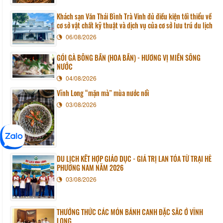
Khách sạn Văn Thái Bình Trà Vinh đủ điều kiện tối thiểu về
cơ sở vật chất kỹ thuật và dịch vụ của cơ sở lưu trú du lịch
06/08/2026
GỎI GÀ BÔNG BẦN (HOA BẦN) - HƯƠNG VỊ MIỀN SÔNG
NƯỚC
04/08/2026
Vĩnh Long “mặn mà” mùa nước nổi
03/08/2026
DU LỊCH KẾT HỢP GIÁO DỤC - GIÁ TRỊ LAN TỎA TỪ TRẠI HÈ
PHƯƠNG NAM NĂM 2026
03/08/2026
THƯỞNG THỨC CÁC MÓN BÁNH CANH ĐẶC SẮC Ở VĨNH
LONG