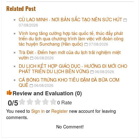
Related Post
CÙ LAO MINH - NƠI BẢN SẮC TẠO NÊN SỨC HÚT
07/08/2026
Vĩnh long tăng cường hợp tác quốc tế, thúc đẩy phát
triển du lịch qua chương trình làm việc với đoàn công
tác huyện Sunchang (Hàn quốc)
07/08/2026
Trà Đét - Điểm hẹn mới của du lịch trải nghiệm miệt
vườn
06/08/2026
DU LỊCH KẾT HỢP GIÁO DỤC - HƯỚNG ĐI MỚI CHO
PHÁT TRIỂN DU LỊCH BỀN VỮNG
06/08/2026
CÁ BÓNG TRỨNG KHO TIÊU ĐẬM ĐÀ BỮA CƠM
QUÊ
06/08/2026
Review and Evaluation (
0
)
0
/5
0
Rate
You need to
Sign in
or
Register
new account for leaving
comments.
No Comment!