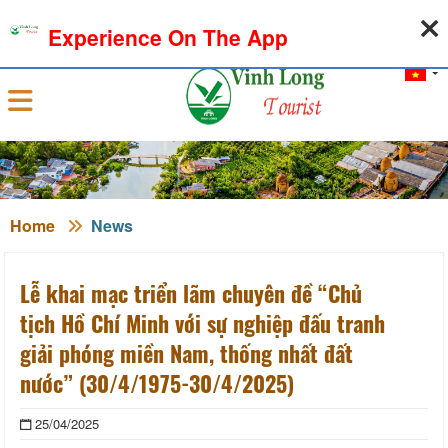
09-08-2026, 10:25:07
WEATHER
EXCHANGE RATE
Experience On The App
Sign in
Home
News
Lễ khai mạc triển lãm chuyên đề “Chủ
tịch Hồ Chí Minh với sự nghiệp đấu tranh
giải phóng miền Nam, thống nhất đất
nước” (30/4/1975-30/4/2025)
25/04/2025