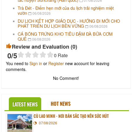
07/08/2026
Trà Đét - Điểm hẹn mới của du lịch trải nghiệm miệt
vườn
06/08/2026
DU LỊCH KẾT HỢP GIÁO DỤC - HƯỚNG ĐI MỚI CHO
PHÁT TRIỂN DU LỊCH BỀN VỮNG
06/08/2026
CÁ BÓNG TRỨNG KHO TIÊU ĐẬM ĐÀ BỮA CƠM
QUÊ
06/08/2026
Review and Evaluation (
0
)
0
/5
0
Rate
You need to
Sign in
or
Register
new account for leaving
comments.
No Comment!
HOT NEWS
LATEST NEWS
CÙ LAO MINH - NƠI BẢN SẮC TẠO NÊN SỨC HÚT
07/08/2026