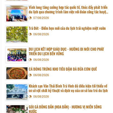
Vĩnh long tăng cường hợp tác quốc tế, thúc đẩy phát triển
du lịch qua chương trình làm việc với đoàn công tác huyện
Sunchang (Hàn quốc)
07/08/2026
Trà Đét - Điểm hẹn mới của du lịch trải nghiệm miệt vườn
06/08/2026
DU LỊCH KẾT HỢP GIÁO DỤC - HƯỚNG ĐI MỚI CHO PHÁT
TRIỂN DU LỊCH BỀN VỮNG
06/08/2026
CÁ BÓNG TRỨNG KHO TIÊU ĐẬM ĐÀ BỮA CƠM QUÊ
06/08/2026
Khách sạn Văn Thái Bình Trà Vinh đủ điều kiện tối thiểu về
cơ sở vật chất kỹ thuật và dịch vụ của cơ sở lưu trú du lịch
06/08/2026
GỎI GÀ BÔNG BẦN (HOA BẦN) - HƯƠNG VỊ MIỀN SÔNG
NƯỚC