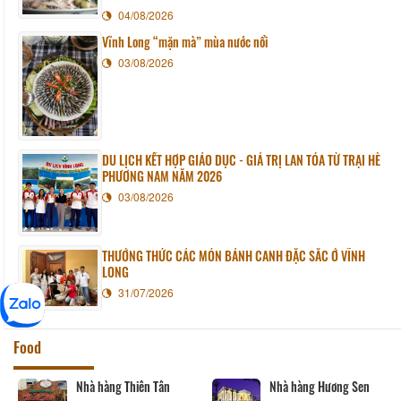
04/08/2026
Vĩnh Long “mặn mà” mùa nước nổi
03/08/2026
DU LỊCH KẾT HỢP GIÁO DỤC - GIÁ TRỊ LAN TỎA TỪ TRẠI HÈ
PHƯƠNG NAM NĂM 2026
03/08/2026
THƯỞNG THỨC CÁC MÓN BÁNH CANH ĐẶC SẮC Ở VĨNH
LONG
31/07/2026
Food
Nhà hàng Thiên Tân
Nhà hàng Hương Sen