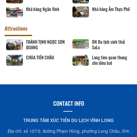
Nhà hàng Ngân Vinh
Nhà hàng Ẩm Thực Phố
Attractions
THÁNH TỊNH NGỌC SƠN
DN Du lịch sinh thái
QUANG
SaLa
CHÙA TIÊN CHÂU
Lang tien quan thong
che dieu bat
CONTACT INFO
TRUNG TÂM XÚC TIẾN DU LỊCH VĨNH LONG
Địa chỉ: số 107/2, đường Phạm Hùng, phường Long Châu, tỉnh