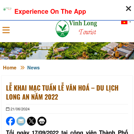
09-08-2026, 10:12:39
WEATHER
EXCHANGE RATE
Experience On The App
Sign in
Home
News
LỄ KHAI MẠC TUẦN LỄ VĂN HOÁ – DU LỊCH
LONG AN NĂM 2022
21/06/2024
Tối ngày 17/09/2022 tại công viên Thành Phố