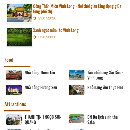
Công Thần Miếu Vĩnh Long - Nơi thời gian lắng đọng giữa
lòng phố thị
23/07/2026
Xanh ngát mùa lác Vĩnh Long
23/07/2026
Food
Nhà hàng Thiên Tân
Tàu nhà hàng Sài Gòn -
Vĩnh Long
Nhà hàng Hương Sen
Nhà hàng Ẩm Thực Phố
Attractions
THÁNH TỊNH NGỌC SƠN
DN Du lịch sinh thái
QUANG
SaLa