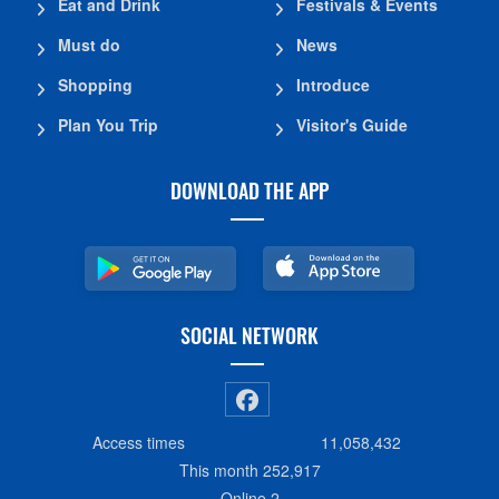
Eat and Drink
Festivals & Events
Must do
News
Shopping
Introduce
Plan You Trip
Visitor's Guide
DOWNLOAD THE APP
SOCIAL NETWORK
Access times
11,058,432
This month
252,917
Online
2