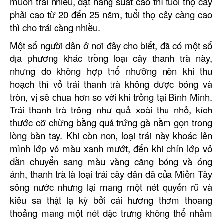
muốn trái nhiều, đạt năng suất cao thì tuổi thọ cây
phải cao từ 20 đến 25 năm, tuổi thọ cây càng cao
thì cho trái càng nhiều.
Một số người dân ở nơi đây cho biết, đã có một số
địa phương khác trồng loại cây thanh trà này,
nhưng do không hợp thổ nhưỡng nên khi thu
hoạch thì vỏ trái thanh trà không được bóng và
tròn, vị sẽ chua hơn so với khi trồng tại Bình Minh.
Trái thanh trà trông như quả xoài thu nhỏ, kích
thước cỡ chừng bằng quả trứng gà nằm gọn trong
lòng bàn tay. Khi còn non, loại trái này khoác lên
mình lớp vỏ màu xanh mướt, đến khi chín lớp vỏ
dần chuyển sang màu vàng căng bóng và óng
ánh, thanh trà là loại trái cây dân dã của Miền Tây
sông nước nhưng lại mang một nét quyến rũ và
kiêu sa thật lạ kỳ bởi cái hương thơm thoang
thoảng mang một nét đặc trưng không thể nhầm