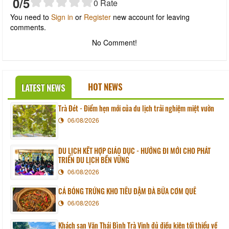
0
/5
0
Rate
You need to
Sign in
or
Register
new account for leaving
comments.
No Comment!
HOT NEWS
LATEST NEWS
Trà Đét - Điểm hẹn mới của du lịch trải nghiệm miệt vườn
06/08/2026
DU LỊCH KẾT HỢP GIÁO DỤC - HƯỚNG ĐI MỚI CHO PHÁT
TRIỂN DU LỊCH BỀN VỮNG
06/08/2026
CÁ BÓNG TRỨNG KHO TIÊU ĐẬM ĐÀ BỮA CƠM QUÊ
06/08/2026
Khách sạn Văn Thái Bình Trà Vinh đủ điều kiện tối thiểu về