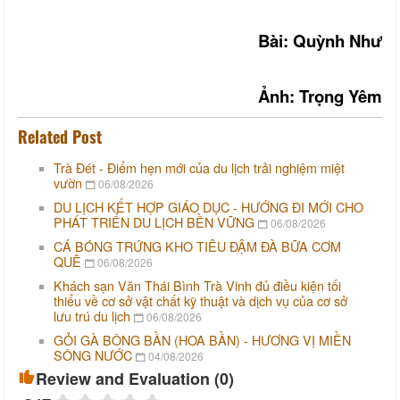
Bài: Quỳnh Như
Ảnh: Trọng Yêm
Related Post
Trà Đét - Điểm hẹn mới của du lịch trải nghiệm miệt
vườn
06/08/2026
DU LỊCH KẾT HỢP GIÁO DỤC - HƯỚNG ĐI MỚI CHO
PHÁT TRIỂN DU LỊCH BỀN VỮNG
06/08/2026
CÁ BÓNG TRỨNG KHO TIÊU ĐẬM ĐÀ BỮA CƠM
QUÊ
06/08/2026
Khách sạn Văn Thái Bình Trà Vinh đủ điều kiện tối
thiểu về cơ sở vật chất kỹ thuật và dịch vụ của cơ sở
lưu trú du lịch
06/08/2026
GỎI GÀ BÔNG BẦN (HOA BẦN) - HƯƠNG VỊ MIỀN
SÔNG NƯỚC
04/08/2026
Review and Evaluation (
0
)