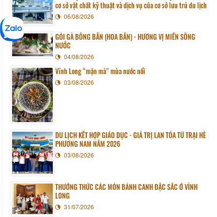
cơ sở vật chất kỹ thuật và dịch vụ của cơ sở lưu trú du lịch
06/08/2026
GỎI GÀ BÔNG BẦN (HOA BẦN) - HƯƠNG VỊ MIỀN SÔNG
NƯỚC
04/08/2026
Vĩnh Long “mặn mà” mùa nước nổi
03/08/2026
DU LỊCH KẾT HỢP GIÁO DỤC - GIÁ TRỊ LAN TỎA TỪ TRẠI HÈ
PHƯƠNG NAM NĂM 2026
03/08/2026
THƯỞNG THỨC CÁC MÓN BÁNH CANH ĐẶC SẮC Ở VĨNH
LONG
31/07/2026