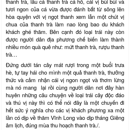
thanh trà, lẩu cá thanh trà cá hô, cái vị bùi bùi và
tươi ngon của cá vừa được đánh bắt từ sông lên
hòa quyện với vị ngọt thanh xem lẫn một chút vị
chua của thanh trà làm nao lòng bao du khách
khách ghé thăm. Bên cạnh đó loại trái này còn
được người dân địa phương chế biến làm thành
nhiều món quà quê như: mứt thanh trà, rượu thanh
trà…
Đứng dưới tán cây mát rượi trong một buổi trưa
hè, tự tay hái cho mình một quả thanh trà, thưởng
thức và cảm nhận cái vị ngon ngọt và thơm lừng
mà nó mang lại rồi cùng người dân nơi
đây
hàn
huyên những câu chuyện về loại trái cây độc đáo
và thú vị này thì có thể nói đây là một chuyến đi
hết sức ý nghĩa cho các vị khách phương xa một
lần có dịp về thăm Vĩnh Long vào dịp tháng Giêng
âm lịch, đúng mùa thu hoạch thanh trà./.