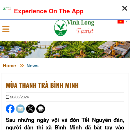
06-08-2026, 10:15:16
WEATHER
EXCHANGE RATE
Experience On The App
Sign in
Home
News
MÙA THANH TRÀ BÌNH MINH
20/06/2024
Sau những ngày vội vã đón Tết Nguyên đán,
người dân thị xã Bình Minh đã bắt tay vào