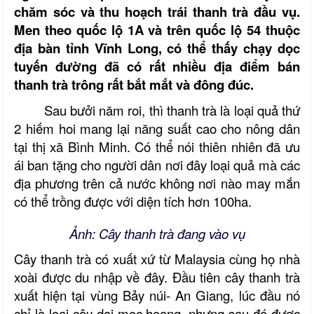
chăm sóc và thu hoạch trái thanh trà đầu vụ.
Men theo quốc lộ 1A và trên quốc lộ 54 thuộc
địa bàn tỉnh Vĩnh Long, có thể thấy chạy dọc
tuyến đường đã có rất nhiều địa điểm bán
thanh trà trông rất bắt mắt và đông đúc.
Sau bưởi năm roi, thì thanh trà là loại quả thứ
2 hiếm hoi mang lại năng suất cao cho nông dân
tại thị xã Bình Minh. Có thể nói thiên nhiên đã ưu
ái ban tặng cho người dân nơi đây loại quả mà các
địa phương trên cả nước không nơi nào may mắn
có thể trồng được với diện tích hơn 100ha.
Ảnh: Cây thanh trà đang vào vụ
Cây thanh trà có xuất xứ từ Malaysia cùng họ nhà
xoài được du nhập về đây. Đầu tiên cây thanh trà
xuất hiện tại vùng Bảy núi- An Giang, lúc đầu nó
chỉ là loại cây dại mọc hoang, nhưng sau đó được