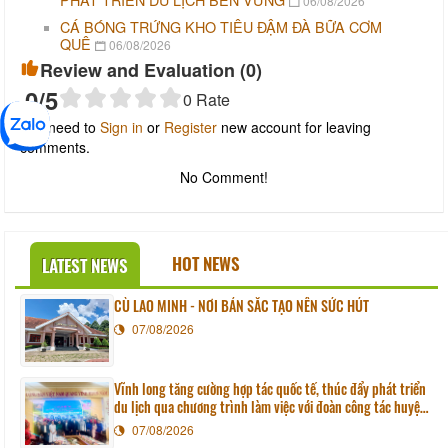
06/08/2026
CÁ BÓNG TRỨNG KHO TIÊU ĐẬM ĐÀ BỮA CƠM
QUÊ
06/08/2026
Review and Evaluation (
0
)
0
/5
0
Rate
You need to
Sign in
or
Register
new account for leaving
comments.
No Comment!
HOT NEWS
LATEST NEWS
CÙ LAO MINH - NƠI BẢN SẮC TẠO NÊN SỨC HÚT
07/08/2026
Vĩnh long tăng cường hợp tác quốc tế, thúc đẩy phát triển
du lịch qua chương trình làm việc với đoàn công tác huyện
Sunchang (Hàn quốc)
07/08/2026