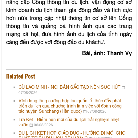
nâng cấp Cổng thông tin du lịch, vận động cơ sở
kinh doanh du lịch tham gia đông đảo và tích cực
hơn nữa trong cập nhật thông tin cơ sở lên Cổng
thông tin và quảng bá hình ảnh qua các trang
mạng xã hội, đưa hình ảnh du lịch của tỉnh ngày
càng đến được với đông đảo du khách./.
Bài, ảnh: Thanh Vy
Related Post
CÙ LAO MINH - NƠI BẢN SẮC TẠO NÊN SỨC HÚT
07/08/2026
Vĩnh long tăng cường hợp tác quốc tế, thúc đẩy phát
triển du lịch qua chương trình làm việc với đoàn công
tác huyện Sunchang (Hàn quốc)
07/08/2026
Trà Đét - Điểm hẹn mới của du lịch trải nghiệm miệt
vườn
06/08/2026
DU LỊCH KẾT HỢP GIÁO DỤC - HƯỚNG ĐI MỚI CHO
PHÁT TRIỂN DU LỊCH BỀN VỮNG