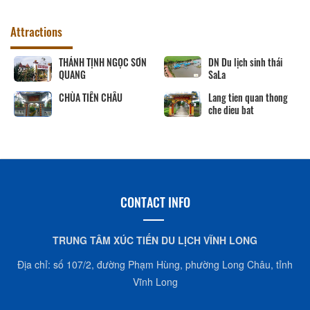
Attractions
THÁNH TỊNH NGỌC SƠN
DN Du lịch sinh thái
QUANG
SaLa
CHÙA TIÊN CHÂU
Lang tien quan thong
che dieu bat
CONTACT INFO
TRUNG TÂM XÚC TIẾN DU LỊCH VĨNH LONG
Địa chỉ: số 107/2, đường Phạm Hùng, phường Long Châu, tỉnh
Vĩnh Long