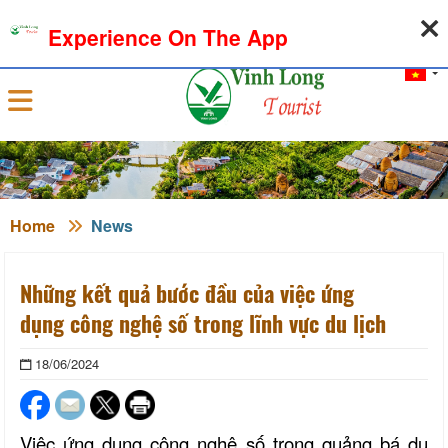
10-08-2026, 09:49:08
WEATHER
EXCHANGE RATE
Experience On The App
Sign in
Home
News
Những kết quả bước đầu của việc ứng
dụng công nghệ số trong lĩnh vực du lịch
18/06/2024
Việc ứng dụng công nghệ số trong quảng bá du