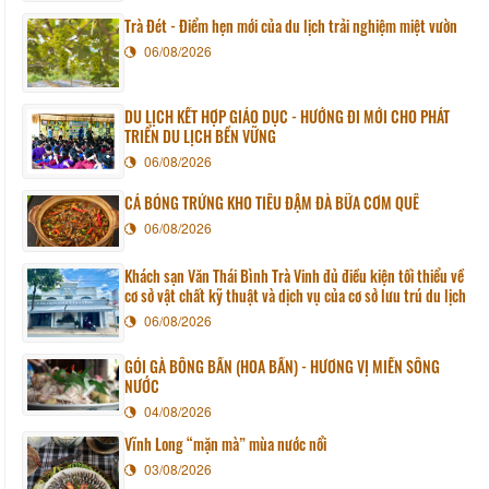
Trà Đét - Điểm hẹn mới của du lịch trải nghiệm miệt vườn
06/08/2026
DU LỊCH KẾT HỢP GIÁO DỤC - HƯỚNG ĐI MỚI CHO PHÁT
TRIỂN DU LỊCH BỀN VỮNG
06/08/2026
CÁ BÓNG TRỨNG KHO TIÊU ĐẬM ĐÀ BỮA CƠM QUÊ
06/08/2026
Khách sạn Văn Thái Bình Trà Vinh đủ điều kiện tối thiểu về
cơ sở vật chất kỹ thuật và dịch vụ của cơ sở lưu trú du lịch
06/08/2026
GỎI GÀ BÔNG BẦN (HOA BẦN) - HƯƠNG VỊ MIỀN SÔNG
NƯỚC
04/08/2026
Vĩnh Long “mặn mà” mùa nước nổi
03/08/2026