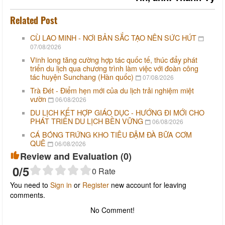
Related Post
CÙ LAO MINH - NƠI BẢN SẮC TẠO NÊN SỨC HÚT
07/08/2026
Vĩnh long tăng cường hợp tác quốc tế, thúc đẩy phát
triển du lịch qua chương trình làm việc với đoàn công
tác huyện Sunchang (Hàn quốc)
07/08/2026
Trà Đét - Điểm hẹn mới của du lịch trải nghiệm miệt
vườn
06/08/2026
DU LỊCH KẾT HỢP GIÁO DỤC - HƯỚNG ĐI MỚI CHO
PHÁT TRIỂN DU LỊCH BỀN VỮNG
06/08/2026
CÁ BÓNG TRỨNG KHO TIÊU ĐẬM ĐÀ BỮA CƠM
QUÊ
06/08/2026
Review and Evaluation (
0
)
0
/5
0
Rate
You need to
Sign in
or
Register
new account for leaving
comments.
No Comment!