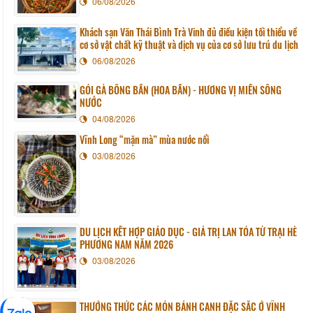
06/08/2026
Khách sạn Văn Thái Bình Trà Vinh đủ điều kiện tối thiểu về
cơ sở vật chất kỹ thuật và dịch vụ của cơ sở lưu trú du lịch
06/08/2026
GỎI GÀ BÔNG BẦN (HOA BẦN) - HƯƠNG VỊ MIỀN SÔNG
NƯỚC
04/08/2026
Vĩnh Long “mặn mà” mùa nước nổi
03/08/2026
DU LỊCH KẾT HỢP GIÁO DỤC - GIÁ TRỊ LAN TỎA TỪ TRẠI HÈ
PHƯƠNG NAM NĂM 2026
03/08/2026
THƯỞNG THỨC CÁC MÓN BÁNH CANH ĐẶC SẮC Ở VĨNH