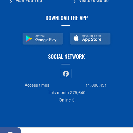
Plan You Trip
Visitor's Guide
DOWNLOAD THE APP
SOCIAL NETWORK
Access times
11,080,451
This month
275,640
Online
3