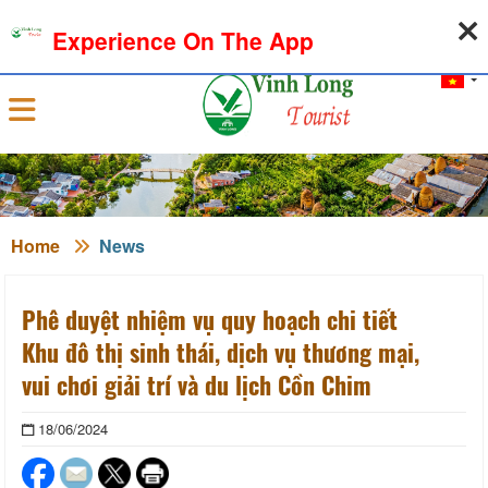
09-08-2026, 04:21:25
WEATHER
EXCHANGE RATE
Experience On The App
Sign in
Home
News
Phê duyệt nhiệm vụ quy hoạch chi tiết
Khu đô thị sinh thái, dịch vụ thương mại,
vui chơi giải trí và du lịch Cồn Chim
18/06/2024