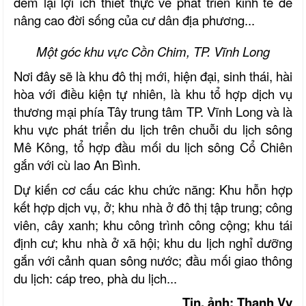
đem lại lợi ích thiết thực về phát triển kinh tế để
nâng cao đời sống của cư dân địa phương...
Một góc khu vực Cồn Chim, TP. Vĩnh Long
Nơi đây sẽ là khu đô thị mới, hiện đại, sinh thái, hài
hòa với điều kiện tự nhiên, là khu tổ hợp dịch vụ
thương mại phía Tây trung tâm TP. Vĩnh Long và là
khu vực phát triển du lịch trên chuỗi du lịch sông
Mê Kông, tổ hợp đầu mối du lịch sông Cổ Chiên
gắn với cù lao An Bình.
Dự kiến cơ cấu các khu chức năng: Khu hỗn hợp
kết hợp dịch vụ, ở; khu nhà ở đô thị tập trung; công
viên, cây xanh; khu công trình công cộng; khu tái
định cư; khu nhà ở xã hội; khu du lịch nghỉ dưỡng
gắn với cảnh quan sông nước; đầu mối giao thông
du lịch: cáp treo, phà du lịch...
Tin, ảnh: Thanh Vy