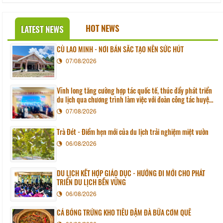
HOT NEWS
LATEST NEWS
CÙ LAO MINH - NƠI BẢN SẮC TẠO NÊN SỨC HÚT
07/08/2026
Vĩnh long tăng cường hợp tác quốc tế, thúc đẩy phát triển
du lịch qua chương trình làm việc với đoàn công tác huyện
Sunchang (Hàn quốc)
07/08/2026
Trà Đét - Điểm hẹn mới của du lịch trải nghiệm miệt vườn
06/08/2026
DU LỊCH KẾT HỢP GIÁO DỤC - HƯỚNG ĐI MỚI CHO PHÁT
TRIỂN DU LỊCH BỀN VỮNG
06/08/2026
CÁ BÓNG TRỨNG KHO TIÊU ĐẬM ĐÀ BỮA CƠM QUÊ