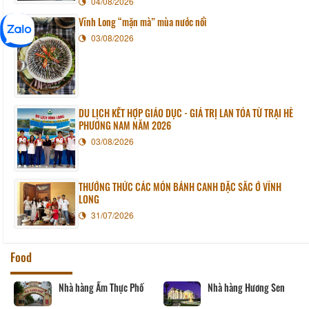
04/08/2026
Vĩnh Long “mặn mà” mùa nước nổi
03/08/2026
DU LỊCH KẾT HỢP GIÁO DỤC - GIÁ TRỊ LAN TỎA TỪ TRẠI HÈ
PHƯƠNG NAM NĂM 2026
03/08/2026
THƯỞNG THỨC CÁC MÓN BÁNH CANH ĐẶC SẮC Ở VĨNH
LONG
31/07/2026
Food
Nhà hàng Ẩm Thực Phố
Nhà hàng Hương Sen