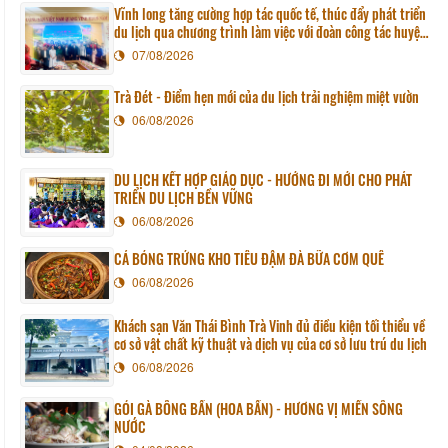
Vĩnh long tăng cường hợp tác quốc tế, thúc đẩy phát triển
du lịch qua chương trình làm việc với đoàn công tác huyện
Sunchang (Hàn quốc)
07/08/2026
Trà Đét - Điểm hẹn mới của du lịch trải nghiệm miệt vườn
06/08/2026
DU LỊCH KẾT HỢP GIÁO DỤC - HƯỚNG ĐI MỚI CHO PHÁT
TRIỂN DU LỊCH BỀN VỮNG
06/08/2026
CÁ BÓNG TRỨNG KHO TIÊU ĐẬM ĐÀ BỮA CƠM QUÊ
06/08/2026
Khách sạn Văn Thái Bình Trà Vinh đủ điều kiện tối thiểu về
cơ sở vật chất kỹ thuật và dịch vụ của cơ sở lưu trú du lịch
06/08/2026
GỎI GÀ BÔNG BẦN (HOA BẦN) - HƯƠNG VỊ MIỀN SÔNG
NƯỚC