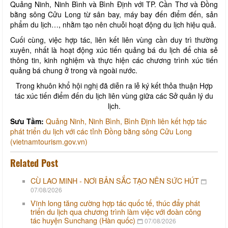
Quảng Ninh, Ninh Bình và Bình Định với TP. Cần Thơ và Đồng
bằng sông Cửu Long từ sân bay, máy bay đến điểm đến, sản
phẩm du lịch…, nhằm tạo nên chuỗi hoạt động du lịch hiệu quả.
Cuối cùng, việc hợp tác, liên kết liên vùng cần duy trì thường
xuyên, nhất là hoạt động xúc tiến quảng bá du lịch để chia sẻ
thông tin, kinh nghiệm và thực hiện các chương trình xúc tiến
quảng bá chung ở trong và ngoài nước.
Trong khuôn khổ hội nghị đã diễn ra lễ ký kết thỏa thuận Hợp
tác xúc tiến điểm đến du lịch liên vùng giữa các Sở quản lý du
lịch.
Sưu Tầm:
Quảng Ninh, Ninh Bình, Bình Định liên kết hợp tác
phát triển du lịch với các tỉnh Đồng bằng sông Cửu Long
(vietnamtourism.gov.vn)
Related Post
CÙ LAO MINH - NƠI BẢN SẮC TẠO NÊN SỨC HÚT
07/08/2026
Vĩnh long tăng cường hợp tác quốc tế, thúc đẩy phát
triển du lịch qua chương trình làm việc với đoàn công
tác huyện Sunchang (Hàn quốc)
07/08/2026