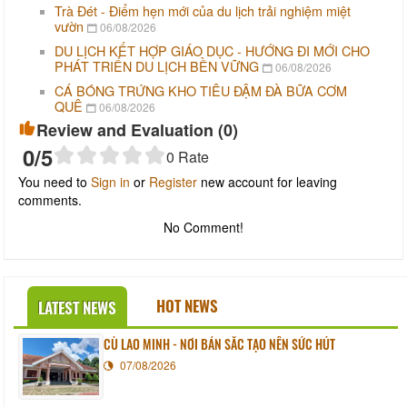
Trà Đét - Điểm hẹn mới của du lịch trải nghiệm miệt
vườn
06/08/2026
DU LỊCH KẾT HỢP GIÁO DỤC - HƯỚNG ĐI MỚI CHO
PHÁT TRIỂN DU LỊCH BỀN VỮNG
06/08/2026
CÁ BÓNG TRỨNG KHO TIÊU ĐẬM ĐÀ BỮA CƠM
QUÊ
06/08/2026
Review and Evaluation (
0
)
0
/5
0
Rate
You need to
Sign in
or
Register
new account for leaving
comments.
No Comment!
HOT NEWS
LATEST NEWS
CÙ LAO MINH - NƠI BẢN SẮC TẠO NÊN SỨC HÚT
07/08/2026