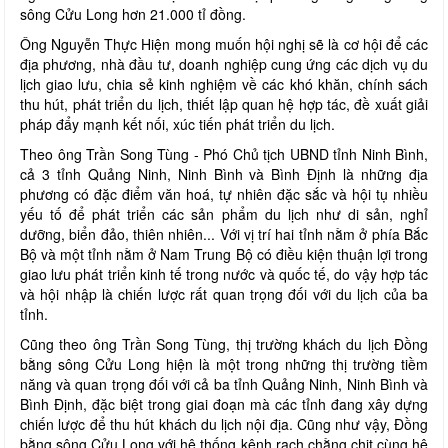
sông Cửu Long hơn 21.000 tỉ đồng.
Ông Nguyễn Thực Hiện mong muốn hội nghị sẽ là cơ hội để các
địa phương, nhà đầu tư, doanh nghiệp cung ứng các dịch vụ du
lịch giao lưu, chia sẻ kinh nghiệm về các khó khăn, chính sách
thu hút, phát triển du lịch, thiết lập quan hệ hợp tác, đề xuất giải
pháp đẩy mạnh kết nối, xúc tiến phát triển du lịch.
Theo ông Trần Song Tùng - Phó Chủ tịch UBND tỉnh Ninh Bình,
cả 3 tỉnh Quảng Ninh, Ninh Bình và Bình Định là những địa
phương có đặc điểm văn hoá, tự nhiên đặc sắc và hội tụ nhiều
yếu tố để phát triển các sản phẩm du lịch như di sản, nghỉ
dưỡng, biển đảo, thiên nhiên... Với vị trí hai tỉnh nằm ở phía Bắc
Bộ và một tỉnh nằm ở Nam Trung Bộ có điều kiện thuận lợi trong
giao lưu phát triển kinh tế trong nước và quốc tế, do vậy hợp tác
và hội nhập là chiến lược rất quan trọng đối với du lịch của ba
tỉnh.
Cũng theo ông Trần Song Tùng, thị trường khách du lịch Đồng
bằng sông Cửu Long hiện là một trong những thị trường tiềm
năng và quan trọng đối với cả ba tỉnh Quảng Ninh, Ninh Bình và
Bình Định, đặc biệt trong giai đoạn mà các tỉnh đang xây dựng
chiến lược để thu hút khách du lịch nội địa. Cũng như vậy, Đồng
bằng sông Cửu Long với hệ thống kênh rạch chằng chịt cùng hệ