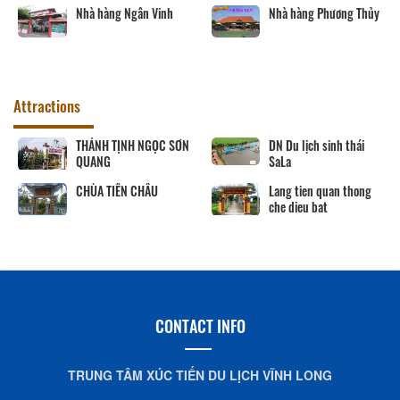
Nhà hàng Ngân Vinh
Nhà hàng Phương Thủy
Attractions
THÁNH TỊNH NGỌC SƠN
DN Du lịch sinh thái
QUANG
SaLa
CHÙA TIÊN CHÂU
Lang tien quan thong
che dieu bat
CONTACT INFO
TRUNG TÂM XÚC TIẾN DU LỊCH VĨNH LONG