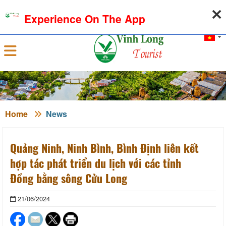
07-08-2026, 11:37:10
WEATHER
EXCHANGE RATE
Experience On The App
Sign in
Home
News
Quảng Ninh, Ninh Bình, Bình Định liên kết
hợp tác phát triển du lịch với các tỉnh
Đồng bằng sông Cửu Long
21/06/2024