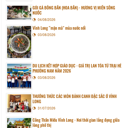
GỎI GÀ BÔNG BẦN (HOA BẦN) - HƯƠNG VỊ MIỀN SÔNG
NƯỚC
04/08/2026
Vĩnh Long “mặn mà” mùa nước nổi
03/08/2026
DU LỊCH KẾT HỢP GIÁO DỤC - GIÁ TRỊ LAN TỎA TỪ TRẠI HÈ
PHƯƠNG NAM NĂM 2026
03/08/2026
THƯỞNG THỨC CÁC MÓN BÁNH CANH ĐẶC SẮC Ở VĨNH
LONG
31/07/2026
Công Thần Miếu Vĩnh Long - Nơi thời gian lắng đọng giữa
lòng phố thị