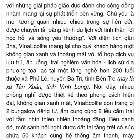
với những giải pháp giáo dục dành cho cộng đồng
nhằm mang lại sự phát triển bền vững. Chủ yếu là
mối tương quan nhiều chiều trong sự liên đới,
được chuyển tải bằng kênh du lịch với tinh thần “đi
học hỏi và sống yêu thương”. Với diện tích gần
3ha, VinaEcolife mang lại cho quý khách hàng một
không gian xanh và thoáng mát với tổ hợp dịch vụ
lưu trú, ăn uống, trải nghiệm văn hóa - lịch sử địa
phương tọa lạc tại một làng nghề hơn 200 tuổi
thuộc xã Phú Lễ, huyện Ba Tri, tỉnh Bến Tre
(nay là
xã Tân Xuân, tỉnh Vĩnh Long)
. Nơi đây, nhiều
phòng nghỉ được thiết kế theo phong cách hiện
đại, không gian xanh mát, VinaEcolife còn trang bị
2 bungalow riêng tư, ấm cúng cùng 8 lều cắm trại
với tầm nhìn thiên nhiên thoáng đãng. Bên cạnh
đó, một sảnh hội nghị được đặt tại tầng trệt có sức
chứa 50 khách cùng hệ thống âm thanh, máy