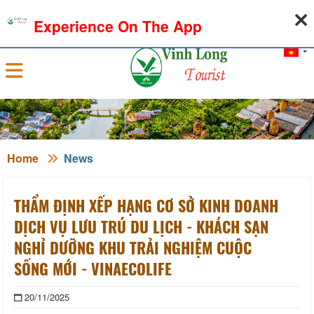
06-08-2026, 03:45:27
WEATHER
EXCHANGE RATE
Experience On The App
Sign in
Home
News
THẨM ĐỊNH XẾP HẠNG CƠ SỞ KINH DOANH
DỊCH VỤ LƯU TRÚ DU LỊCH - KHÁCH SẠN
NGHỈ DƯỠNG KHU TRẢI NGHIỆM CUỘC
SỐNG MỚI - VINAECOLIFE
20/11/2025