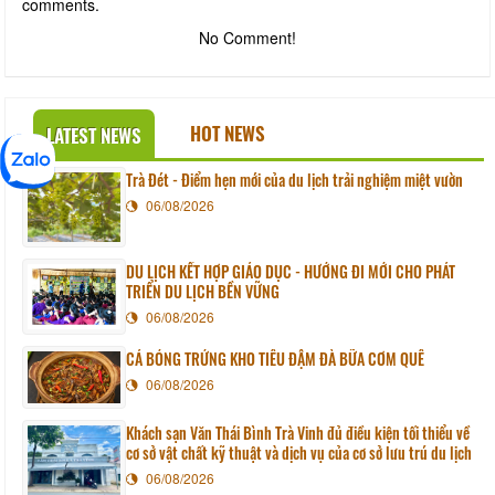
comments.
No Comment!
HOT NEWS
LATEST NEWS
Trà Đét - Điểm hẹn mới của du lịch trải nghiệm miệt vườn
06/08/2026
DU LỊCH KẾT HỢP GIÁO DỤC - HƯỚNG ĐI MỚI CHO PHÁT
TRIỂN DU LỊCH BỀN VỮNG
06/08/2026
CÁ BÓNG TRỨNG KHO TIÊU ĐẬM ĐÀ BỮA CƠM QUÊ
06/08/2026
Khách sạn Văn Thái Bình Trà Vinh đủ điều kiện tối thiểu về
cơ sở vật chất kỹ thuật và dịch vụ của cơ sở lưu trú du lịch
06/08/2026