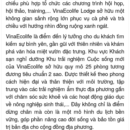
chiếu phù hợp tổ chức các chương trình hội họp,
hội thảo, training,... VinaEcolife Lodge sở hữu một
không gian sảnh rộng lớn phục vụ cà phê và trà
chiều với hướng nhìn đồng ruộng xanh ngát.
VinaEcolife là điểm đến lý tưởng cho du khách tìm
kiếm sự bình yên, gần gũi với thiên nhiên và khám
phá văn hóa miệt vườn đặc trưng. Khu vực Khách
sạn nghỉ dưỡng Khu trải nghiệm Cuộc sống mới
của VinaEcolife sở hữu quy mô 25 phòng tương
đương tiêu chuẩn 2 sao. Được thiết kế theo phong
cách hiện đại và thân thiện với môi trường, tập
trung vào các trải nghiệm ẩm thực địa phương gắn
với chăm sóc sức khoẻ và các hoạt động giáo dục
về nông nghiệp sinh thái,... Đây không chỉ là điểm
dừng chân mà còn là một mô hình du lịch bền
vững, góp phần nâng cao đời sống và bảo tồn giá
trị bản địa cho cộng đồng địa phương.