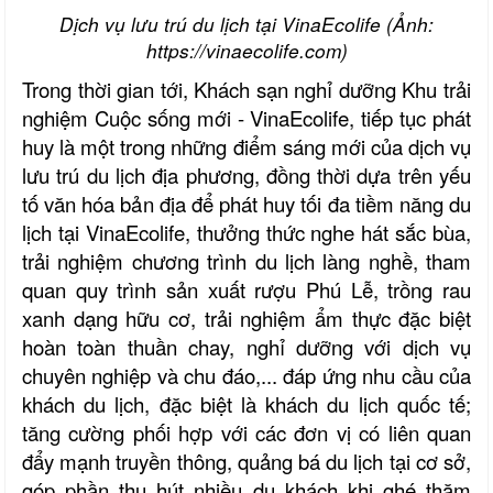
Dịch vụ lưu trú du lịch tại VinaEcolife
(Ảnh:
https://vinaecolife.com)
Trong thời gian tới,
Khách sạn nghỉ dưỡng Khu trải
nghiệm Cuộc sống mới - VinaEcolife,
tiếp tục phát
huy là một trong những điểm sáng mới của dịch vụ
lưu trú du lịch địa phương, đồng thời dựa trên yếu
tố văn hóa bản địa để phát huy tối đa tiềm năng du
lịch tại
VinaEcolife
, thưởng thức nghe hát sắc bùa,
trải nghiệm chương trình du lịch làng nghề, tham
quan quy trình sản xuất rượu Phú Lễ, trồng rau
xanh dạng hữu cơ, trải nghiệm ẩm thực đặc biệt
hoàn toàn thuần chay, nghỉ dưỡng với dịch vụ
chuyên nghiệp và chu đáo,... đáp ứng nhu cầu của
khách du lịch, đặc biệt là khách du lịch quốc tế;
tăng cường phối hợp với các đơn vị có liên quan
đẩy mạnh truyền thông, quảng bá du lịch tại cơ sở,
góp phần thu hút nhiều du khách khi ghé thăm