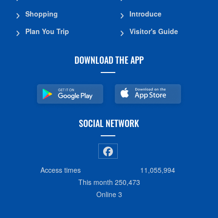
Shopping
Introduce
Plan You Trip
Visitor's Guide
DOWNLOAD THE APP
SOCIAL NETWORK
Access times
11,055,994
This month
250,473
Online
3