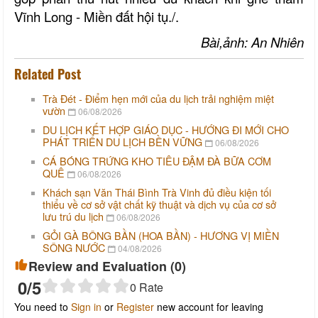
Vĩnh Long - Miền đất hội tụ./.
Bài,ảnh: An Nhiên
Related Post
Trà Đét - Điểm hẹn mới của du lịch trải nghiệm miệt
vườn
06/08/2026
DU LỊCH KẾT HỢP GIÁO DỤC - HƯỚNG ĐI MỚI CHO
PHÁT TRIỂN DU LỊCH BỀN VỮNG
06/08/2026
CÁ BÓNG TRỨNG KHO TIÊU ĐẬM ĐÀ BỮA CƠM
QUÊ
06/08/2026
Khách sạn Văn Thái Bình Trà Vinh đủ điều kiện tối
thiểu về cơ sở vật chất kỹ thuật và dịch vụ của cơ sở
lưu trú du lịch
06/08/2026
GỎI GÀ BÔNG BẦN (HOA BẦN) - HƯƠNG VỊ MIỀN
SÔNG NƯỚC
04/08/2026
Review and Evaluation (
0
)
0
/5
0
Rate
You need to
Sign in
or
Register
new account for leaving